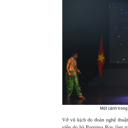
Một cảnh trong
Vở vũ kịch do đoàn nghệ thuậ
viên do bà Purnima Roy làm tr