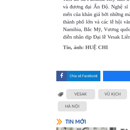
và đương đại Ấn Độ. Nghệ sĩ
mến của khán giả bởi những mà
thành phố lớn và các lễ hội vă
Namibia, Bắc Mỹ, Vương quốc 
diễn nhân dịp Đại lễ Vesak Li
Tin, ảnh: HUỆ CHI
Chia sẻ Facebook
VESAK
VŨ KỊCH
HÀ NỘI
TIN MỚI