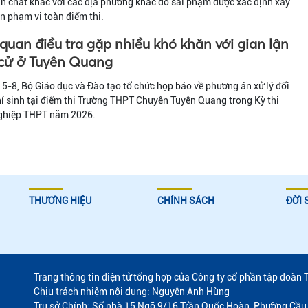
n chất khác với các địa phương khác do sai phạm được xác định xảy
ên phạm vi toàn điểm thi.
quan điều tra gặp nhiều khó khăn với gian lận
 cử ở Tuyên Quang
5-8, Bộ Giáo dục và Đào tạo tổ chức họp báo về phương án xử lý đối
hí sinh tại điểm thi Trường THPT Chuyên Tuyên Quang trong Kỳ thi
nghiệp THPT năm 2026.
THƯƠNG HIỆU
CHÍNH SÁCH
ĐỜI 
Trang thông tin điện tử tổng hợp của Công ty cổ phần tập đoàn 
Chịu trách nhiệm nội dung: Nguyễn Anh Hùng
Trụ sở Chính: Số nhà 15 Ngõ 9/16 Trần Quốc Hoàn, Phường Cầu 