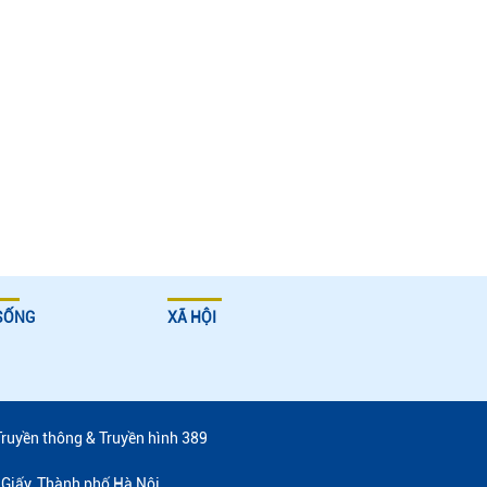
SỐNG
XÃ HỘI
Truyền thông & Truyền hình 389
Giấy, Thành phố Hà Nội.