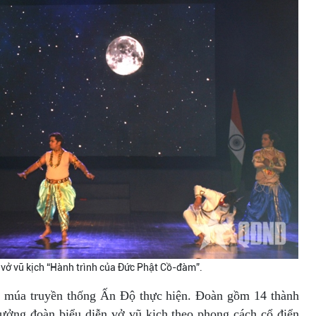
 vở vũ kịch “Hành trình của Đức Phật Cồ-đàm”.
t múa truyền thống Ấn Độ thực hiện. Đoàn gồm 14 thành
ưởng đoàn biểu diễn vở vũ kịch theo phong cách cổ điển