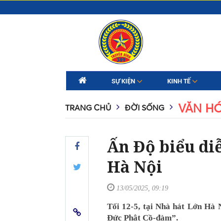
SỰ KIỆN
KINH TẾ
VĂN H
TRANG CHỦ
ĐỜI SỐNG
Ấn Độ biểu diễ
Hà Nội
13/05/2025, 09:19
Tối 12-5, tại Nhà hát Lớn Hà 
Đức Phật Cồ-đàm”.