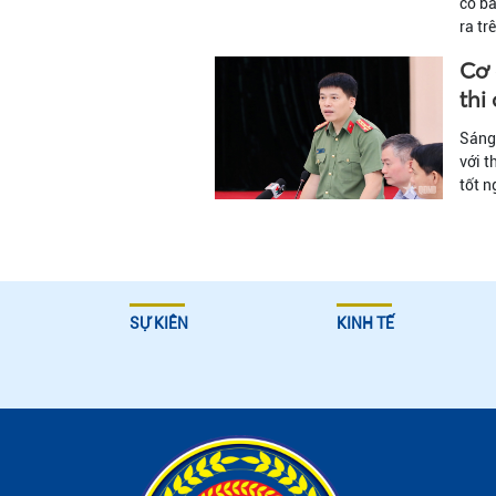
có bả
ra tr
Cơ 
thi
Sáng 
với t
tốt 
SỰ KIÊN
KINH TẾ