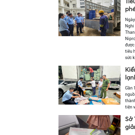
Tiê
phé
Ngày 
Nghi 
Thanh
Nipro
được 
tiêu 
sức 
Kiể
lạn
Gần 
nguồn
thành
tiện 
Sở 
giả