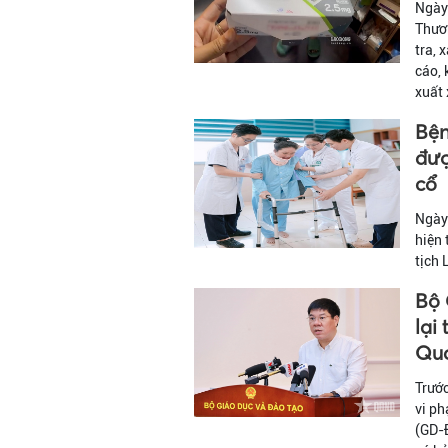
Ngày 
Thươ
tra, 
cáo,
xuất 
Bện
đượ
cổ
Ngày 
hiện 
tịch 
Bộ 
lại
Qu
Trước
vi ph
(GD-Đ