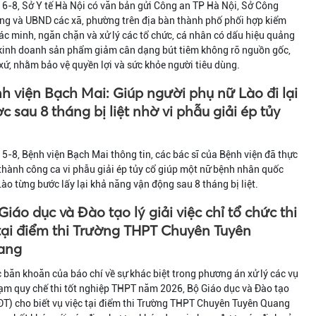
6-8, Sở Y tế Hà Nội có văn bản gửi Công an TP Hà Nội, Sở Công
ng và UBND các xã, phường trên địa bàn thành phố phối hợp kiểm
xác minh, ngăn chặn và xử lý các tổ chức, cá nhân có dấu hiệu quảng
 kinh doanh sản phẩm giảm cân dạng bút tiêm không rõ nguồn gốc,
xứ, nhằm bảo vệ quyền lợi và sức khỏe người tiêu dùng.
h viện Bạch Mai: Giúp người phụ nữ Lào đi lại
c sau 8 tháng bị liệt nhờ vi phẫu giải ép tủy
5-8, Bệnh viện Bạch Mai thông tin, các bác sĩ của Bệnh viện đã thực
thành công ca vi phẫu giải ép tủy cổ giúp một nữ bệnh nhân quốc
Lào từng bước lấy lại khả năng vận động sau 8 tháng bị liệt.
Giáo dục và Đào tạo lý giải việc chỉ tổ chức thi
 tại điểm thi Trường THPT Chuyên Tuyên
ang
 băn khoăn của báo chí về sự khác biệt trong phương án xử lý các vụ
ạm quy chế thi tốt nghiệp THPT năm 2026, Bộ Giáo dục và Đào tạo
T) cho biết vụ việc tại điểm thi Trường THPT Chuyên Tuyên Quang