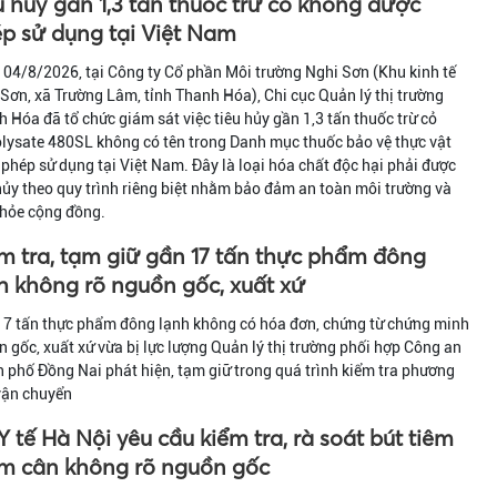
u hủy gần 1,3 tấn thuốc trừ cỏ không được
p sử dụng tại Việt Nam
04/8/2026, tại Công ty Cổ phần Môi trường Nghi Sơn (Khu kinh tế
Sơn, xã Trường Lâm, tỉnh Thanh Hóa), Chi cục Quản lý thị trường
 Hóa đã tổ chức giám sát việc tiêu hủy gần 1,3 tấn thuốc trừ cỏ
lysate 480SL không có tên trong Danh mục thuốc bảo vệ thực vật
phép sử dụng tại Việt Nam. Đây là loại hóa chất độc hại phải được
hủy theo quy trình riêng biệt nhằm bảo đảm an toàn môi trường và
khỏe cộng đồng.
m tra, tạm giữ gần 17 tấn thực phẩm đông
h không rõ nguồn gốc, xuất xứ
17 tấn thực phẩm đông lạnh không có hóa đơn, chứng từ chứng minh
 gốc, xuất xứ vừa bị lực lượng Quản lý thị trường phối hợp Công an
 phố Đồng Nai phát hiện, tạm giữ trong quá trình kiểm tra phương
vận chuyển
Y tế Hà Nội yêu cầu kiểm tra, rà soát bút tiêm
m cân không rõ nguồn gốc