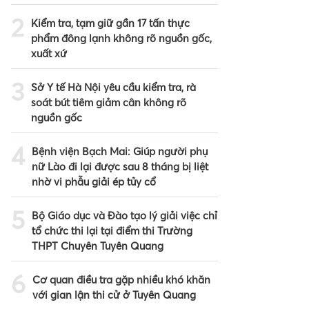
2
Kiểm tra, tạm giữ gần 17 tấn thực
phẩm đông lạnh không rõ nguồn gốc,
xuất xứ
3
Sở Y tế Hà Nội yêu cầu kiểm tra, rà
soát bút tiêm giảm cân không rõ
nguồn gốc
4
Bệnh viện Bạch Mai: Giúp người phụ
nữ Lào đi lại được sau 8 tháng bị liệt
nhờ vi phẫu giải ép tủy cổ
5
Bộ Giáo dục và Đào tạo lý giải việc chỉ
tổ chức thi lại tại điểm thi Trường
THPT Chuyên Tuyên Quang
6
Cơ quan điều tra gặp nhiều khó khăn
với gian lận thi cử ở Tuyên Quang