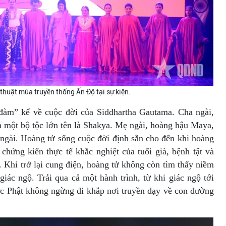
thuật múa truyền thống Ấn Độ tại sự kiện.
đàm” kể về cuộc đời của Siddhartha Gautama. Cha ngài,
a một bộ tộc lớn tên là Shakya. Mẹ ngài, hoàng hậu Maya,
 ngài. Hoàng tử sống cuộc đời định sẵn cho đến khi hoàng
chứng kiến thực tế khắc nghiệt của tuổi già, bệnh tật và
. Khi trở lại cung điện, hoàng tử không còn tìm thấy niềm
giác ngộ. Trải qua cả một hành trình, từ khi giác ngộ tới
Đức Phật không ngừng đi khắp nơi truyền dạy về con đường