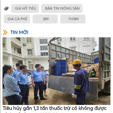
GIÁ HỒ TIÊU
BẢN TIN NÔNG SẢN
GIÁ CÀ PHÊ
389
TH389
TIN MỚI
Tiêu hủy gần 1,3 tấn thuốc trừ cỏ không được