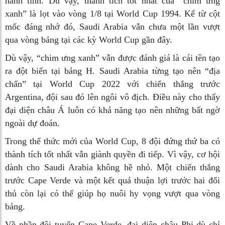
hành tinh. Dù vậy, thành tích tốt nhất của “chim ưng
xanh” là lọt vào vòng 1/8 tại World Cup 1994. Kể từ cột
mốc đáng nhớ đó, Saudi Arabia vẫn chưa một lần vượt
qua vòng bảng tại các kỳ World Cup gần đây.
Dù vậy, “chim ưng xanh” vẫn được đánh giá là cái tên tạo
ra đột biến tại bảng H. Saudi Arabia từng tạo nên “địa
chấn” tại World Cup 2022 với chiến thắng trước
Argentina, đội sau đó lên ngôi vô địch. Điều này cho thấy
đại diện châu Á luôn có khả năng tạo nên những bất ngờ
ngoài dự đoán.
Trong thể thức mới của World Cup, 8 đội đứng thứ ba có
thành tích tốt nhất vẫn giành quyền đi tiếp. Vì vậy, cơ hội
dành cho Saudi Arabia không hề nhỏ. Một chiến thắng
trước Cape Verde và một kết quả thuận lợi trước hai đối
thủ còn lại có thể giúp họ nuôi hy vọng vượt qua vòng
bảng.
Về phần đội tuyển Cape Verde, đại diện châu Phi dù chỉ