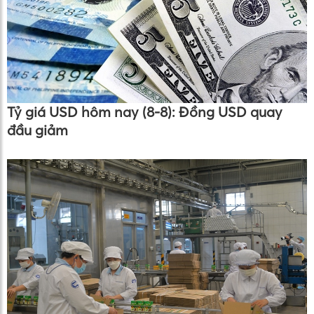
Tỷ giá USD hôm nay (8-8): Đồng USD quay
đầu giảm