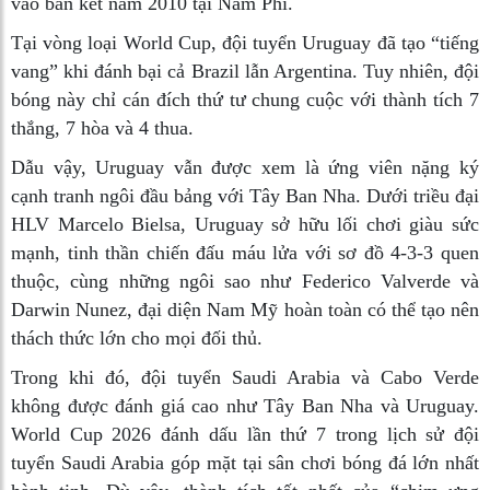
vào bán kết năm 2010 tại Nam Phi.
Tại vòng loại World Cup, đội tuyển Uruguay đã tạo “tiếng
vang” khi đánh bại cả Brazil lẫn Argentina. Tuy nhiên, đội
bóng này chỉ cán đích thứ tư chung cuộc với thành tích 7
thắng, 7 hòa và 4 thua.
Dẫu vậy, Uruguay vẫn được xem là ứng viên nặng ký
cạnh tranh ngôi đầu bảng với Tây Ban Nha. Dưới triều đại
HLV Marcelo Bielsa, Uruguay sở hữu lối chơi giàu sức
mạnh, tinh thần chiến đấu máu lửa với sơ đồ 4-3-3 quen
thuộc, cùng những ngôi sao như Federico Valverde và
Darwin Nunez, đại diện Nam Mỹ hoàn toàn có thể tạo nên
thách thức lớn cho mọi đối thủ.
Trong khi đó, đội tuyển Saudi Arabia và Cabo Verde
không được đánh giá cao như Tây Ban Nha và Uruguay.
World Cup 2026 đánh dấu lần thứ 7 trong lịch sử đội
tuyển Saudi Arabia góp mặt tại sân chơi bóng đá lớn nhất