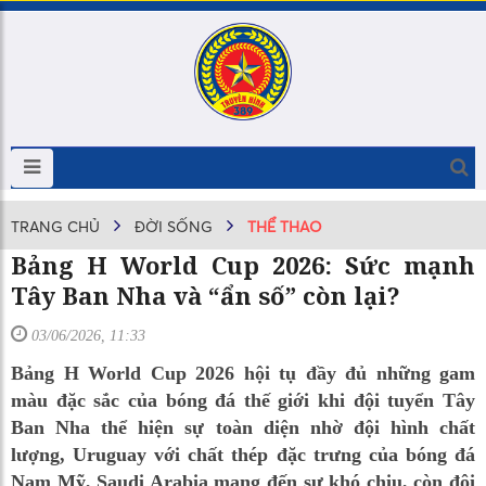
TRANG CHỦ
ĐỜI SỐNG
THỂ THAO
Bảng H World Cup 2026: Sức mạnh
Tây Ban Nha và “ẩn số” còn lại?
03/06/2026, 11:33
Bảng H World Cup 2026 hội tụ đầy đủ những gam
màu đặc sắc của bóng đá thế giới khi đội tuyển Tây
Ban Nha thể hiện sự toàn diện nhờ đội hình chất
lượng, Uruguay với chất thép đặc trưng của bóng đá
Nam Mỹ, Saudi Arabia mang đến sự khó chịu, còn đội