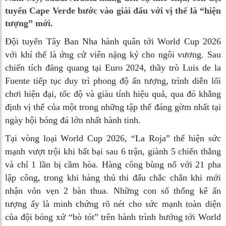
tuyển Cape Verde bước vào giải đấu với vị thế là “hiện
tượng” mới.
Đội tuyển Tây Ban Nha hành quân tới World Cup 2026
với khí thế là ứng cử viên nặng ký cho ngôi vương. Sau
chiến tích đăng quang tại Euro 2024, thầy trò Luis de la
Fuente tiếp tục duy trì phong độ ấn tượng, trình diễn lối
chơi hiện đại, tốc độ và giàu tính hiệu quả, qua đó khẳng
định vị thế của một trong những tập thể đáng gờm nhất tại
ngày hội bóng đá lớn nhất hành tinh.
Tại vòng loại World Cup 2026, “La Roja” thể hiện sức
mạnh vượt trội khi bất bại sau 6 trận, giành 5 chiến thắng
và chỉ 1 lần bị cầm hòa. Hàng công bùng nổ với 21 pha
lập công, trong khi hàng thủ thi đấu chắc chắn khi mới
nhận vỏn vẹn 2 bàn thua. Những con số thống kê ấn
tượng ấy là minh chứng rõ nét cho sức mạnh toàn diện
của đội bóng xứ “bò tót” trên hành trình hướng tới World