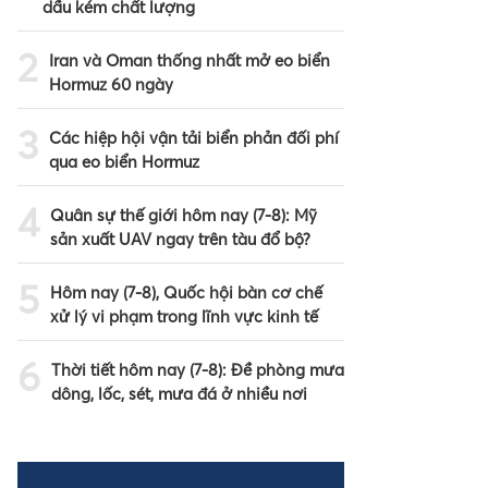
dầu kém chất lượng
2
Iran và Oman thống nhất mở eo biển
Hormuz 60 ngày
3
Các hiệp hội vận tải biển phản đối phí
qua eo biển Hormuz
4
Quân sự thế giới hôm nay (7-8): Mỹ
sản xuất UAV ngay trên tàu đổ bộ?
5
Hôm nay (7-8), Quốc hội bàn cơ chế
xử lý vi phạm trong lĩnh vực kinh tế
6
Thời tiết hôm nay (7-8): Đề phòng mưa
dông, lốc, sét, mưa đá ở nhiều nơi