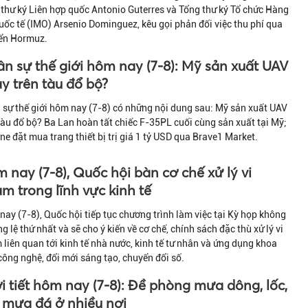
thư ký Liên hợp quốc Antonio Guterres và Tổng thư ký Tổ chức Hàng
uốc tế (IMO) Arsenio Dominguez, kêu gọi phản đối việc thu phí qua
iển Hormuz.
n sự thế giới hôm nay (7-8): Mỹ sản xuất UAV
y trên tàu đổ bộ?
sự thế giới hôm nay (7-8) có những nội dung sau: Mỹ sản xuất UAV
tàu đổ bộ? Ba Lan hoàn tất chiếc F-35PL cuối cùng sản xuất tại Mỹ;
ne đặt mua trang thiết bị trị giá 1 tỷ USD qua Brave1 Market.
 nay (7-8), Quốc hội bàn cơ chế xử lý vi
m trong lĩnh vực kinh tế
ay (7-8), Quốc hội tiếp tục chương trình làm việc tại Kỳ họp không
g lệ thứ nhất và sẽ cho ý kiến về cơ chế, chính sách đặc thù xử lý vi
liên quan tới kinh tế nhà nước, kinh tế tư nhân và ứng dụng khoa
công nghệ, đổi mới sáng tạo, chuyển đổi số.
i tiết hôm nay (7-8): Đề phòng mưa dông, lốc,
, mưa đá ở nhiều nơi