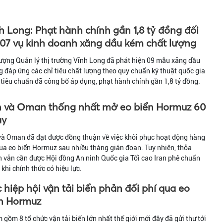
h Long: Phạt hành chính gần 1,8 tỷ đồng đối
 07 vụ kinh doanh xăng dầu kém chất lượng
ượng Quản lý thị trường Vĩnh Long đã phát hiện 09 mẫu xăng dầu
 đáp ứng các chỉ tiêu chất lượng theo quy chuẩn kỹ thuật quốc gia
tiêu chuẩn đã công bố áp dụng, phạt hành chính gần 1,8 tỷ đồng.
n và Oman thống nhất mở eo biển Hormuz 60
ày
và Oman đã đạt được đồng thuận về việc khôi phục hoạt động hàng
ua eo biển Hormuz sau nhiều tháng gián đoạn. Tuy nhiên, thỏa
 vẫn cần được Hội đồng An ninh Quốc gia Tối cao Iran phê chuẩn
 khi chính thức có hiệu lực.
 hiệp hội vận tải biển phản đối phí qua eo
n Hormuz
gồm 8 tổ chức vận tải biển lớn nhất thế giới mới đây đã gửi thư tới