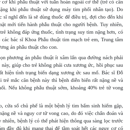
 cơ khi phẫu thuật với tuần hoàn ngoài cơ thể (trẻ có cân
nặng khi phẫu thuật sử dụng máy tim phổi nhân tạo). Do
 sĩ nghĩ đến là sẽ dùng thuốc để điều trị, đợi cho đến khi
mặt mới tiến hành phẫu thuật cho người bệnh. Tuy nhiên,
a trẻ không đáp ứng thuốc, tình trạng suy tim nặng hơn, có
 các bác sĩ Khoa Phẫu thuật tim mạch trẻ em, Trung tâm
ơng án phẫu thuật cho con.
chọn phương án phẫu thuật ít xâm lấn qua đường nách phải
 này, giúp cho trẻ không phải cưa xương ức, hồi phục sau
t hiện tình trạng biến dạng xương ức sau mổ. Bác sĩ Đỗ
i trẻ mắc căn bệnh này thì bệnh diễn biến rất nặng nề và
tuổi. Nếu không phẫu thuật sớm, khoảng 40% trẻ tử vong
, cửa sổ chủ phế là một bệnh lý tim bẩm sinh hiếm gặp,
nặng nề và nguy cơ tử vong cao, do đó việc chẩn đoán và
y nhiên, bệnh lý có thể phát hiện thông qua sàng lọc trước
ám đầy đủ khi mang thai để tầm soát hết các nguy cơ có