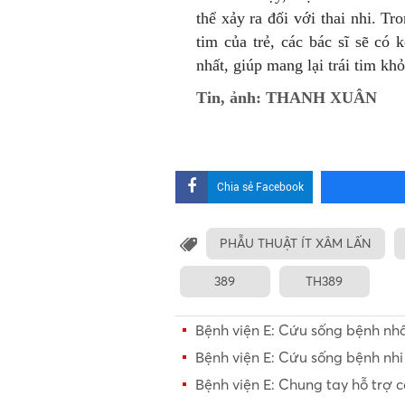
thể xảy ra đối với thai nhi. T
tim của trẻ, các bác sĩ sẽ có
nhất, giúp mang lại trái tim k
Tin, ảnh: THANH XUÂN
Chia sẻ Facebook
PHẪU THUẬT ÍT XÂM LẤN
389
TH389
Bệnh viện E: Cứu sống bệnh nh
Bệnh viện E: Cứu sống bệnh nhi
Bệnh viện E: Chung tay hỗ trợ 