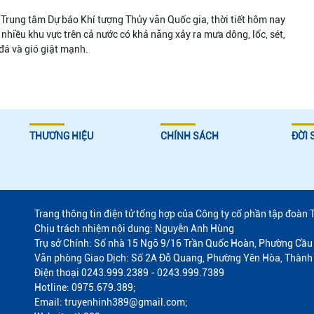
Trung tâm Dự báo Khí tượng Thủy văn Quốc gia, thời tiết hôm nay
 nhiều khu vực trên cả nước có khả năng xảy ra mưa dông, lốc, sét,
á và gió giật mạnh.
THƯƠNG HIỆU
CHÍNH SÁCH
ĐỜI 
Trang thông tin điện tử tổng hợp của Công ty cổ phần tập đoàn 
Chịu trách nhiệm nội dung: Nguyễn Anh Hùng
Trụ sở Chính: Số nhà 15 Ngõ 9/16 Trần Quốc Hoàn, Phường Cầu 
Văn phòng Giao Dịch: Số 2A Đỗ Quang, Phường Yên Hòa, Thành
Điện thoại 0243.999.2389 - 0243.999.7389
Hotline: 0975.679.389;
Email: truyenhinh389@gmail.com;