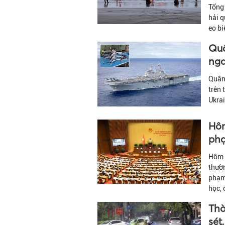
Tổng 
hải q
eo b
Quâ
nga
Quân 
trên 
Ukrai
Hôm
phạ
Hôm n
thườn
phạm 
học, 
Thờ
sét