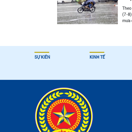
Theo 
(7-8)
mưa đ
SỰ KIÊN
KINH TẾ