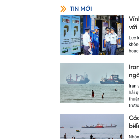
TIN MỚI
Vĩn
với
Lực l
không
hoặc 
Ira
ng
Iran 
hải q
thuận
trước
Các
biể
Nhóm 