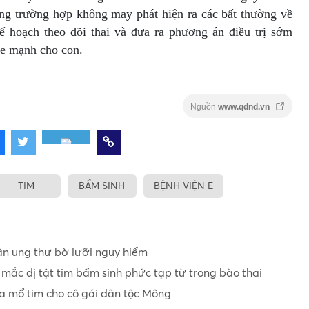
rong trường hợp không may phát hiện ra các bất thường về
 kế hoạch theo dõi thai và đưa ra phương án điều trị sớm
hỏe mạnh cho con.
Nguồn
www.qdnd.vn
TIM
BẨM SINH
BỆNH VIỆN E
ân ung thư bờ lưỡi nguy hiểm
 mắc dị tật tim bẩm sinh phức tạp từ trong bào thai
ca mổ tim cho cô gái dân tộc Mông