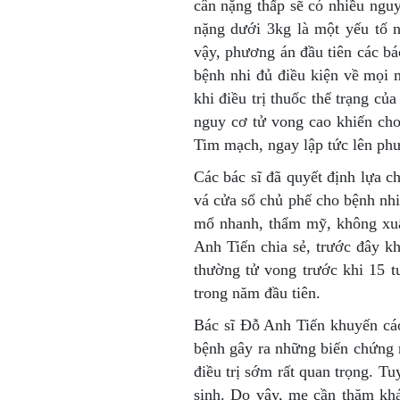
cân nặng thấp sẽ có nhiều nguy
nặng dưới 3kg là một yếu tố 
vậy, phương án đầu tiên các bác
bệnh nhi đủ điều kiện về mọi 
khi điều trị thuốc thể trạng củ
nguy cơ tử vong cao khiến cho
Tim mạch, ngay lập tức lên phư
Các bác sĩ đã quyết định lựa 
vá cửa sổ chủ phế cho bệnh nhi
mổ nhanh, thẩm mỹ, không xuấ
Anh Tiến chia sẻ, trước đây kh
thường tử vong trước khi 15 
trong năm đầu tiên.
Bác sĩ Đỗ Anh Tiến khuyến cáo
bệnh gây ra những biến chứng 
điều trị sớm rất quan trọng. Tu
sinh. Do vậy, mẹ cần thăm kh