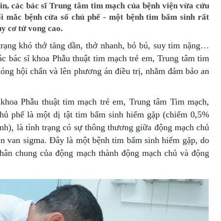
tin, các bác sĩ Trung tâm tim mạch của bệnh viện vừa cứu
ổi mắc bệnh cửa sổ chủ phế - một bệnh tim bẩm sinh rất
y cơ tử vong cao.
 trạng khó thở tăng dần, thở nhanh, bỏ bú, suy tim nặng…
ác bác sĩ khoa Phẫu thuật tim mạch trẻ em, Trung tâm tim
óng hội chẩn và lên phương án điều trị, nhằm đảm bảo an
khoa Phẫu thuật tim mạch trẻ em, Trung tâm Tim mạch,
chủ phế là một dị tật tim bẩm sinh hiếm gặp (chiếm 0,5%
inh), là tình trạng có sự thông thương giữa động mạch chủ
ên van sigma. Đây là một bệnh tim bẩm sinh hiếm gặp, do
 thân chung của động mạch thành động mạch chủ và động