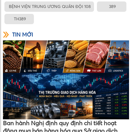
BỆNH VIỆN TRUNG ƯƠNG QUÂN ĐỘI 108
389
TH389
TIN MỚI
Ban hành Nghị định quy định chi tiết hoạt
động mua bán hàng hóa qua Sở giao dịch