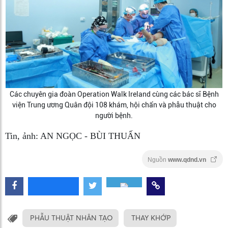
Các chuyên gia đoàn Operation Walk Ireland cùng các bác sĩ Bệnh
viện Trung ương Quân đội 108 khám, hội chẩn và phẫu thuật cho
người bệnh.
Tin, ảnh: AN NGỌC - BÙI THUẤN
Nguồn
www.qdnd.vn
PHẪU THUẬT NHÂN TẠO
THAY KHỚP