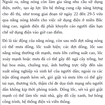
Ngoài ra, nắng nóng còn làm gia tăng nhu cầu sử dụng
điện, nước, tạo áp lực lên hệ thống cung cấp năng lượng
cho đô thị, như trong giai đoạn từ ngày 22 đến 29-5 vừa
qua nắng nóng khiến cho việc sử dụng điện ở miền Bắc
tăng cao, ngành điện đã phải khuyến cáo người dân hạn
chế sử dụng điện vào giờ cao điểm.
Đó là tác động của nắng nóng, còn sau mỗi đợt nắng nóng
có thể mưa dông, lốc xuất hiện; các đợt dông, lốc sau
nắng nóng thường rất mạnh, mưa lớn cường suất cao, lốc
xoáy mạnh hoặc mưa đá có thể gây đổ ngã cây trồng, hư
hại hoa màu, chuồng trại, ảnh hưởng trực tiếp đến sản
xuất nông nghiệp và sinh kế của người dân; ngoài ra các
trận dông mạnh kèm sét, gió giật và mưa lớn có thể gây
tai nạn, thương tích, thậm chí đe dọa tính mạng nếu người
dân không kịp thời phòng tránh. Dông lốc, sét và gió giật
mạnh có thể làm tốc mái nhà, gãy đổ cây xanh, hư hỏng
công trình, hệ thống điện và viễn thông.