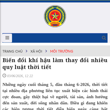
TRANG CHỦ
XÃ HỘI
MÔI TRƯỜNG
Biến đổi khí hậu làm thay đổi nhiều
quy luật thời tiết
03/06/2026, 12:22
Những ngày cuối tháng 5, đầu tháng 6-2026, thời tiết
tại nhiều địa phương liên tục xuất hiện các hình thái
cực đoan, gây thiệt hại về người, tài sản, ảnh hưởng
đến sản xuất, đời sống nhân dân. Điều gì đang khiến
các hiện tượng thời tiết diễn biến ngày càng bất