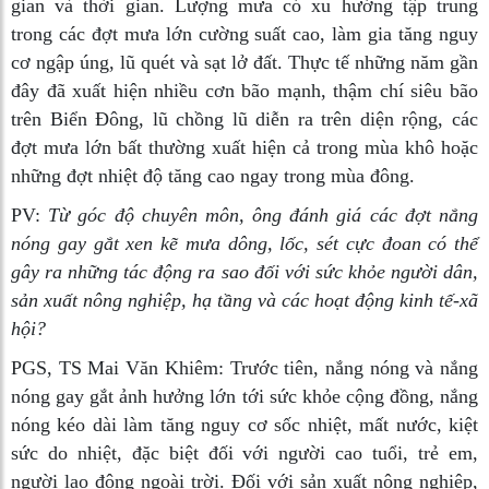
gian và thời gian. Lượng mưa có xu hướng tập trung
trong các đợt mưa lớn cường suất cao, làm gia tăng nguy
cơ ngập úng, lũ quét và sạt lở đất. Thực tế những năm gần
đây đã xuất hiện nhiều cơn bão mạnh, thậm chí siêu bão
trên Biển Đông, lũ chồng lũ diễn ra trên diện rộng, các
đợt mưa lớn bất thường xuất hiện cả trong mùa khô hoặc
những đợt nhiệt độ tăng cao ngay trong mùa đông.
PV:
Từ góc độ chuyên môn, ông đánh giá các đợt nắng
nóng gay gắt xen kẽ mưa dông, lốc, sét cực đoan có thể
gây ra những tác động ra sao đối với sức khỏe người dân,
sản xuất nông nghiệp, hạ tầng và các hoạt động kinh tế-xã
hội?
PGS, TS Mai Văn Khiêm:
Trước tiên, nắng nóng và nắng
nóng gay gắt ảnh hưởng lớn tới sức khỏe cộng đồng, nắng
nóng kéo dài làm tăng nguy cơ sốc nhiệt, mất nước, kiệt
sức do nhiệt, đặc biệt đối với người cao tuổi, trẻ em,
người lao động ngoài trời. Đối với sản xuất nông nghiệp,