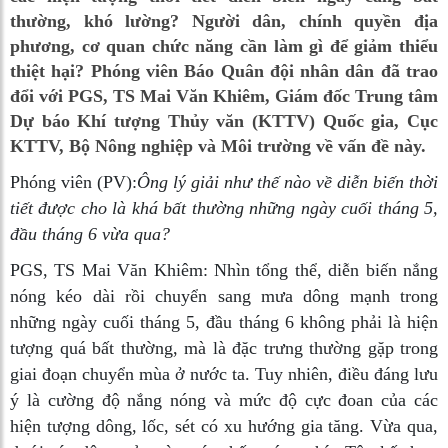
thường, khó lường? Người dân, chính quyền địa
phương, cơ quan chức năng cần làm gì để giảm thiểu
thiệt hại? Phóng viên Báo Quân đội nhân dân đã trao
đổi với PGS, TS Mai Văn Khiêm, Giám đốc Trung tâm
Dự báo Khí tượng Thủy văn (KTTV) Quốc gia, Cục
KTTV, Bộ Nông nghiệp và Môi trường về vấn đề này.
Phóng viên (PV):
Ông lý giải như thế nào về diễn biến thời
tiết được cho là khá bất thường những ngày cuối tháng 5,
đầu tháng 6 vừa qua?
PGS, TS Mai Văn Khiêm:
Nhìn tổng thể, diễn biến nắng
nóng kéo dài rồi chuyển sang mưa dông mạnh trong
những ngày cuối tháng 5, đầu tháng 6 không phải là hiện
tượng quá bất thường, mà là đặc trưng thường gặp trong
giai đoạn chuyển mùa ở nước ta. Tuy nhiên, điều đáng lưu
ý là cường độ nắng nóng và mức độ cực đoan của các
hiện tượng dông, lốc, sét có xu hướng gia tăng. Vừa qua,