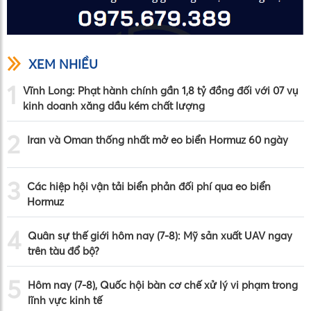
XEM NHIỀU
1
Vĩnh Long: Phạt hành chính gần 1,8 tỷ đồng đối với 07 vụ
kinh doanh xăng dầu kém chất lượng
2
Iran và Oman thống nhất mở eo biển Hormuz 60 ngày
3
Các hiệp hội vận tải biển phản đối phí qua eo biển
Hormuz
4
Quân sự thế giới hôm nay (7-8): Mỹ sản xuất UAV ngay
trên tàu đổ bộ?
5
Hôm nay (7-8), Quốc hội bàn cơ chế xử lý vi phạm trong
lĩnh vực kinh tế