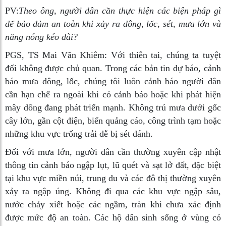
PV:
Theo ông, người dân cần thực hiện các biện pháp gì
để bảo đảm an toàn khi xảy ra dông, lốc, sét, mưa lớn và
nắng nóng kéo dài?
PGS, TS Mai Văn Khiêm:
Với thiên tai, chúng ta tuyệt
đối không được chủ quan. Trong các bản tin dự báo, cảnh
báo mưa dông, lốc, chúng tôi luôn cảnh báo người dân
cần hạn chế ra ngoài khi có cảnh báo hoặc khi phát hiện
mây dông đang phát triển mạnh. Không trú mưa dưới gốc
cây lớn, gần cột điện, biển quảng cáo, công trình tạm hoặc
những khu vực trống trải dễ bị sét đánh.
Đối với mưa lớn, người dân cần thường xuyên cập nhật
thông tin cảnh báo ngập lụt, lũ quét và sạt lở đất, đặc biệt
tại khu vực miền núi, trung du và các đô thị thường xuyên
xảy ra ngập úng. Không đi qua các khu vực ngập sâu,
nước chảy xiết hoặc các ngầm, tràn khi chưa xác định
được mức độ an toàn. Các hộ dân sinh sống ở vùng có