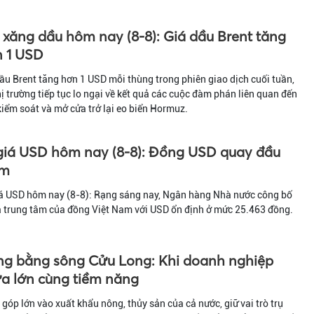
 xăng dầu hôm nay (8-8): Giá dầu Brent tăng
 1 USD
ầu Brent tăng hơn 1 USD mỗi thùng trong phiên giao dịch cuối tuần,
hị trường tiếp tục lo ngại về kết quả các cuộc đàm phán liên quan đến
kiểm soát và mở cửa trở lại eo biển Hormuz.
giá USD hôm nay (8-8): Đồng USD quay đầu
ảm
iá USD hôm nay (8-8): Rạng sáng nay, Ngân hàng Nhà nước công bố
á trung tâm của đồng Việt Nam với USD ổn định ở mức 25.463 đồng.
g bằng sông Cửu Long: Khi doanh nghiệp
a lớn cùng tiềm năng
góp lớn vào xuất khẩu nông, thủy sản của cả nước, giữ vai trò trụ