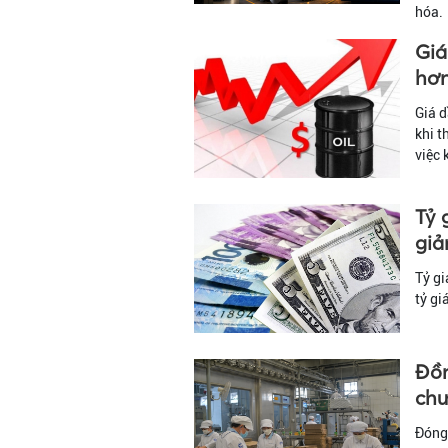
hóa.
Giá
hơn
Giá d
khi t
việc 
Tỷ 
gi
Tỷ g
tỷ gi
Đồn
chư
Đóng 