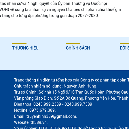
tác nhân sự và 4 nghị quyết của Ủy ban Thường vụ Quốc hội
QH) về công tác nhân sự và nguyên tắc, tiêu chí phân chia thuế giá
ia tăng cho từng địa phương trong giai đoạn 2027-2030.
THƯƠNG HIỆU
CHÍNH SÁCH
ĐỜI 
Trang thông tin điện tử tổng hợp của Công ty cổ phần tập đoàn 
Chịu trách nhiệm nội dung: Nguyễn Anh Hùng
Trụ sở Chính: Số nhà 15 Ngõ 9/16 Trần Quốc Hoàn, Phường Cầu 
Văn phòng Giao Dịch: Số 2A Đỗ Quang, Phường Yên Hòa, Thành
Điện thoại 0243.999.2389 - 0243.999.7389
Hotline: 0975.679.389;
Email: truyenhinh389@gmail.com;
Website: th389.vn;
Số giấy phép TTĐT: 3173/GP-TTĐT do sở Thông tin và Truyền t