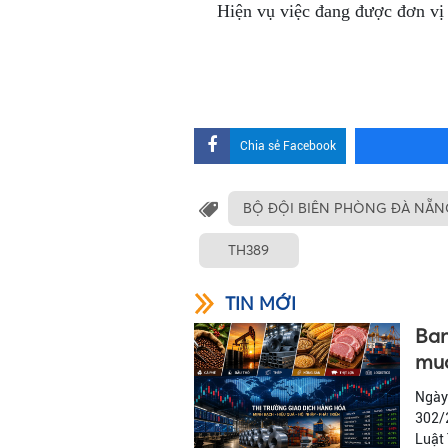
Hiện vụ việc đang được đơn vị 
Chia sẻ Facebook
BỘ ĐỘI BIÊN PHÒNG ĐÀ NẴN
TH389
TIN MỚI
Ban
mua
Ngày
302/2
Luật