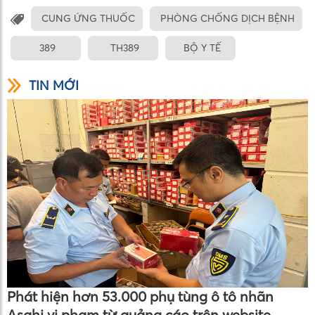
CUNG ỨNG THUỐC
PHÒNG CHỐNG DỊCH BỆNH
389
TH389
BỘ Y TẾ
TIN MỚI
Phát hiện hơn 53.000 phụ tùng ô tô nhãn
Asahi vi phạm từ quảng cáo trên website