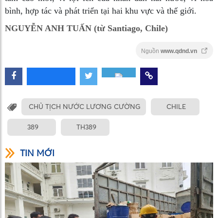
bình, hợp tác và phát triển tại hai khu vực và thế giới.
NGUYỄN ANH TUẤN (từ Santiago, Chile)
Nguồn
www.qdnd.vn
CHỦ TỊCH NƯỚC LƯƠNG CƯỜNG
CHILE
389
TH389
TIN MỚI