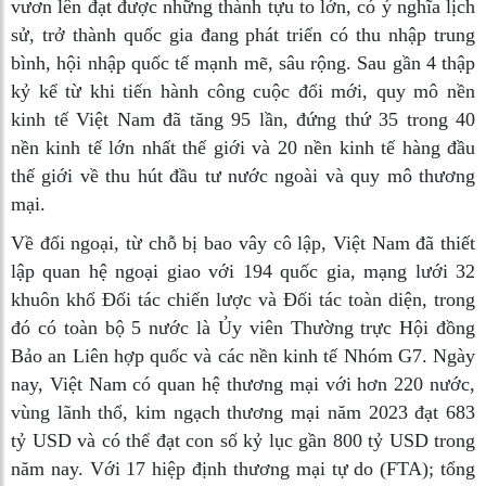
vươn lên đạt được những thành tựu to lớn, có ý nghĩa lịch
sử, trở thành quốc gia đang phát triển có thu nhập trung
bình, hội nhập quốc tế mạnh mẽ, sâu rộng. Sau gần 4 thập
kỷ kể từ khi tiến hành công cuộc đổi mới, quy mô nền
kinh tế Việt Nam đã tăng 95 lần, đứng thứ 35 trong 40
nền kinh tế lớn nhất thế giới và 20 nền kinh tế hàng đầu
thế giới về thu hút đầu tư nước ngoài và quy mô thương
mại.
Về đối ngoại, từ chỗ bị bao vây cô lập, Việt Nam đã thiết
lập quan hệ ngoại giao với 194 quốc gia, mạng lưới 32
khuôn khổ Đối tác chiến lược và Đối tác toàn diện, trong
đó có toàn bộ 5 nước là Ủy viên Thường trực Hội đồng
Bảo an Liên hợp quốc và các nền kinh tế Nhóm G7. Ngày
nay, Việt Nam có quan hệ thương mại với hơn 220 nước,
vùng lãnh thổ, kim ngạch thương mại năm 2023 đạt 683
tỷ USD và có thể đạt con số kỷ lục gần 800 tỷ USD trong
năm nay. Với 17 hiệp định thương mại tự do (FTA); tổng