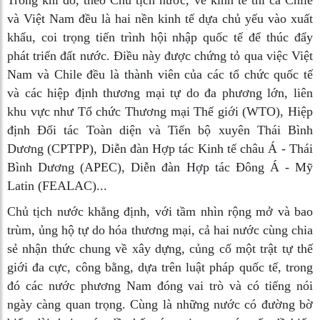
Trong khi đó, theo Chủ tịch nước, về kinh tế thì cả Chile
và Việt Nam đều là hai nền kinh tế dựa chủ yếu vào xuất
khẩu, coi trọng tiến trình hội nhập quốc tế để thúc đẩy
phát triển đất nước. Điều này được chứng tỏ qua việc Việt
Nam và Chile đều là thành viên của các tổ chức quốc tế
và các hiệp định thương mại tự do đa phương lớn, liên
khu vực như Tổ chức Thương mại Thế giới (WTO), Hiệp
định Đối tác Toàn diện và Tiến bộ xuyên Thái Bình
Dương (CPTPP), Diễn đàn Hợp tác Kinh tế châu Á - Thái
Bình Dương (APEC), Diễn đàn Hợp tác Đông Á - Mỹ
Latin (FEALAC)...
Chủ tịch nước khẳng định, với tầm nhìn rộng mở và bao
trùm, ủng hộ tự do hóa thương mại, cả hai nước cùng chia
sẻ nhận thức chung về xây dựng, củng cố một trật tự thế
giới đa cực, công bằng, dựa trên luật pháp quốc tế, trong
đó các nước phương Nam đóng vai trò và có tiếng nói
ngày càng quan trọng. Cùng là những nước có đường bờ