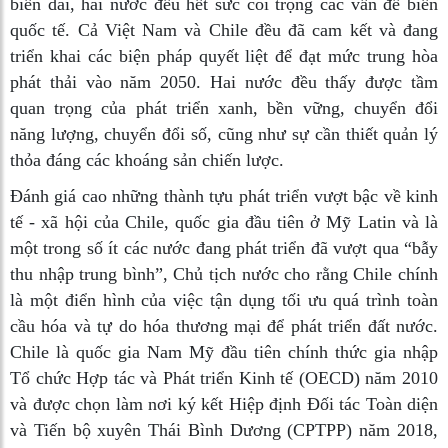
biển dài, hai nước đều hết sức coi trọng các vấn đề biển
quốc tế. Cả Việt Nam và Chile đều đã cam kết và đang
triển khai các biện pháp quyết liệt để đạt mức trung hòa
phát thải vào năm 2050. Hai nước đều thấy được tầm
quan trọng của phát triển xanh, bền vững, chuyển đổi
năng lượng, chuyển đổi số, cũng như sự cần thiết quản lý
thỏa đáng các khoáng sản chiến lược.
Đánh giá cao những thành tựu phát triển vượt bậc về kinh
tế - xã hội của Chile, quốc gia đầu tiên ở Mỹ Latin và là
một trong số ít các nước đang phát triển đã vượt qua “bẫy
thu nhập trung bình”, Chủ tịch nước cho rằng Chile chính
là một điển hình của việc tận dụng tối ưu quá trình toàn
cầu hóa và tự do hóa thương mại để phát triển đất nước.
Chile là quốc gia Nam Mỹ đầu tiên chính thức gia nhập
Tổ chức Hợp tác và Phát triển Kinh tế (OECD) năm 2010
và được chọn làm nơi ký kết Hiệp định Đối tác Toàn diện
và Tiến bộ xuyên Thái Bình Dương (CPTPP) năm 2018,