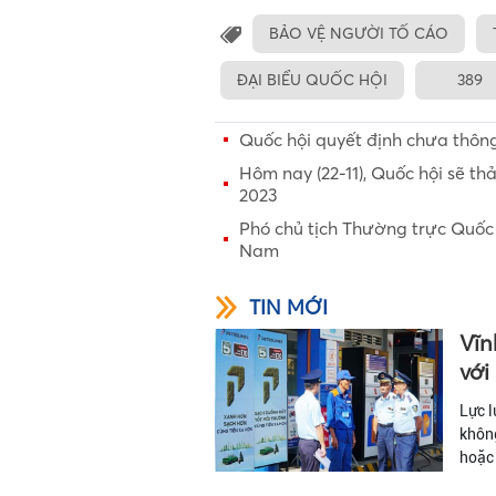
BẢO VỆ NGƯỜI TỐ CÁO
ĐẠI BIỂU QUỐC HỘI
389
Quốc hội quyết định chưa thông
Hôm nay (22-11), Quốc hội sẽ th
2023
Phó chủ tịch Thường trực Quốc
Nam
TIN MỚI
Vĩn
với
Lực l
không
hoặc 