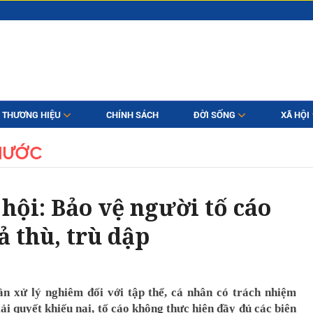
THƯƠNG HIỆU
CHÍNH SÁCH
ĐỜI SỐNG
XÃ HỘI
NƯỚC
hội: Bảo vệ người tố cáo
ả thù, trù dập
ần xử lý nghiêm đối với tập thể, cá nhân có trách nhiệm
iải quyết khiếu nại, tố cáo không thực hiện đầy đủ các biện