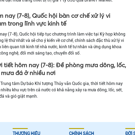
 nay (7-8), Quốc hội bàn cơ chế xử lý vi
m trong lĩnh vực kinh tế
ay (7-8), Quốc hội tiếp tục chương trình làm việc tại Kỳ họp không
g lệ thứ nhất và sẽ cho ý kiến về cơ chế, chính sách đặc thù xử lý vi
liên quan tới kinh tế nhà nước, kinh tế tư nhân và ứng dụng khoa
công nghệ, đổi mới sáng tạo, chuyển đổi số.
i tiết hôm nay (7-8): Đề phòng mưa dông, lốc,
, mưa đá ở nhiều nơi
Trung tâm Dự báo Khí tượng Thủy văn Quốc gia, thời tiết hôm nay
 nhiều khu vực trên cả nước có khả năng xảy ra mưa dông, lốc, sét,
á và gió giật mạnh.
THƯƠNG HIỆU
CHÍNH SÁCH
ĐỜI 