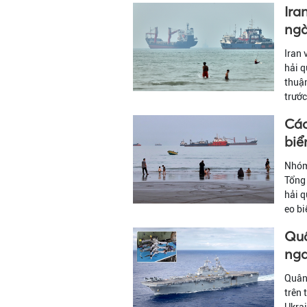
Ira
ng
Iran 
hải q
thuận
trước
Các
biể
Nhóm 
Tổng 
hải q
eo b
Quâ
nga
Quân 
trên 
Ukrai