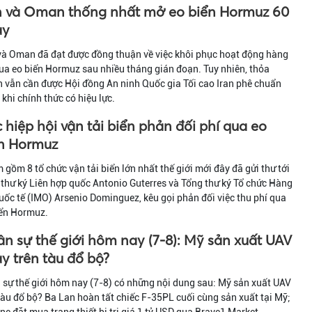
n và Oman thống nhất mở eo biển Hormuz 60
ày
và Oman đã đạt được đồng thuận về việc khôi phục hoạt động hàng
ua eo biển Hormuz sau nhiều tháng gián đoạn. Tuy nhiên, thỏa
 vẫn cần được Hội đồng An ninh Quốc gia Tối cao Iran phê chuẩn
 khi chính thức có hiệu lực.
 hiệp hội vận tải biển phản đối phí qua eo
n Hormuz
gồm 8 tổ chức vận tải biển lớn nhất thế giới mới đây đã gửi thư tới
thư ký Liên hợp quốc Antonio Guterres và Tổng thư ký Tổ chức Hàng
uốc tế (IMO) Arsenio Dominguez, kêu gọi phản đối việc thu phí qua
iển Hormuz.
n sự thế giới hôm nay (7-8): Mỹ sản xuất UAV
y trên tàu đổ bộ?
sự thế giới hôm nay (7-8) có những nội dung sau: Mỹ sản xuất UAV
tàu đổ bộ? Ba Lan hoàn tất chiếc F-35PL cuối cùng sản xuất tại Mỹ;
ne đặt mua trang thiết bị trị giá 1 tỷ USD qua Brave1 Market.