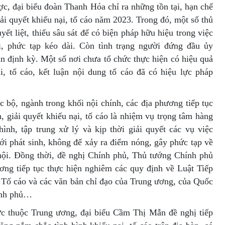
c, đại biểu đoàn Thanh Hóa chỉ ra những tồn tại, hạn chế
iải quyết khiếu nại, tố cáo năm 2023. Trong đó, một số thủ
ết liệt, thiếu sâu sát để có biện pháp hữu hiệu trong việc
i, phức tạp kéo dài. Còn tình trạng người đứng đầu ủy
n định kỳ. Một số nơi chưa tổ chức thực hiện có hiệu quả
ại, tố cáo, kết luận nội dung tố cáo đã có hiệu lực pháp
c bộ, ngành trong khối nội chính, các địa phương tiếp tục
, giải quyết khiếu nại, tố cáo là nhiệm vụ trọng tâm hàng
ình, tập trung xử lý và kịp thời giải quyết các vụ việc
mới phát sinh, không để xảy ra điểm nóng, gây phức tạp về
ã hội. Đồng thời, đề nghị Chính phủ, Thủ tướng Chính phủ
ương tiếp tục thực hiện nghiêm các quy định về Luật Tiếp
t Tố cáo và các văn bản chỉ đạo của Trung ương, của Quốc
ính phủ…
rực thuộc Trung ương, đại biểu Cầm Thị Mẫn đề nghị tiếp