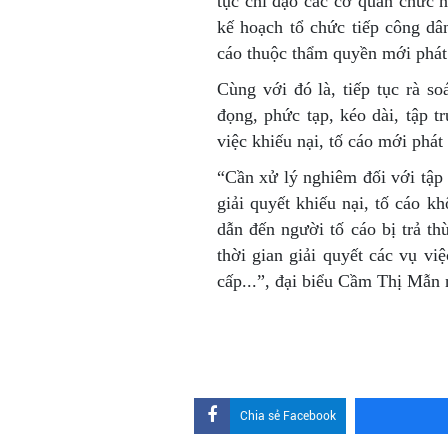
tục chỉ đạo các cơ quan chức n
kế hoạch tổ chức tiếp công dân
cáo thuộc thẩm quyền mới phát
Cùng với đó là, tiếp tục rà so
đọng, phức tạp, kéo dài, tập t
việc khiếu nại, tố cáo mới phát
“Cần xử lý nghiêm đối với tập 
giải quyết khiếu nại, tố cáo k
dẫn đến người tố cáo bị trả thù
thời gian giải quyết các vụ vi
cấp...”, đại biểu Cầm Thị Mẫn
Chia sẻ Facebook