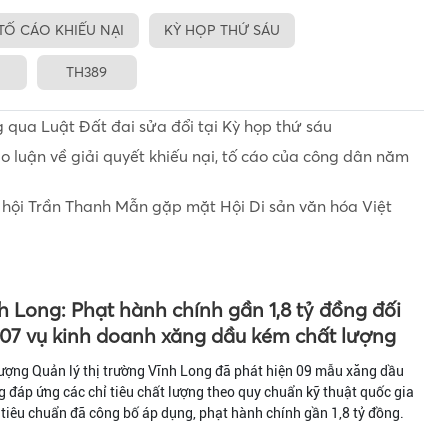
TỐ CÁO KHIẾU NẠI
KỲ HỌP THỨ SÁU
TH389
 qua Luật Đất đai sửa đổi tại Kỳ họp thứ sáu
ảo luận về giải quyết khiếu nại, tố cáo của công dân năm
 hội Trần Thanh Mẫn gặp mặt Hội Di sản văn hóa Việt
h Long: Phạt hành chính gần 1,8 tỷ đồng đối
 07 vụ kinh doanh xăng dầu kém chất lượng
ượng Quản lý thị trường Vĩnh Long đã phát hiện 09 mẫu xăng dầu
 đáp ứng các chỉ tiêu chất lượng theo quy chuẩn kỹ thuật quốc gia
tiêu chuẩn đã công bố áp dụng, phạt hành chính gần 1,8 tỷ đồng.