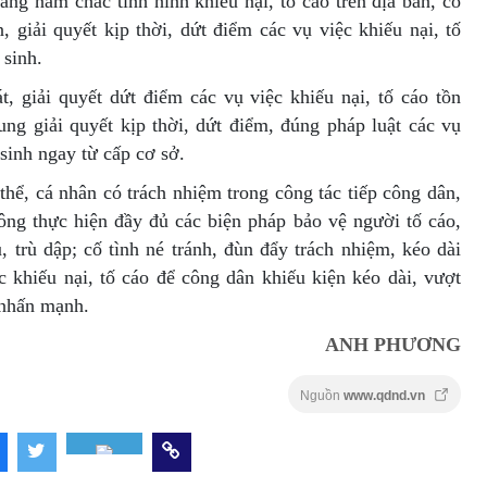
ăng nắm chắc tình hình khiếu nại, tố cáo trên địa bàn, có
, giải quyết kịp thời, dứt điểm các vụ việc khiếu nại, tố
 sinh.
át, giải quyết dứt điểm các vụ việc khiếu nại, tố cáo tồn
rung giải quyết kịp thời, dứt điểm, đúng pháp luật các vụ
 sinh ngay từ cấp cơ sở.
thể, cá nhân có trách nhiệm trong công tác tiếp công dân,
hông thực hiện đầy đủ các biện pháp bảo vệ người tố cáo,
, trù dập; cố tình né tránh, đùn đẩy trách nhiệm, kéo dài
ệc khiếu nại, tố cáo để công dân khiếu kiện kéo dài, vượt
 nhấn mạnh.
ANH PHƯƠNG
Nguồn
www.qdnd.vn