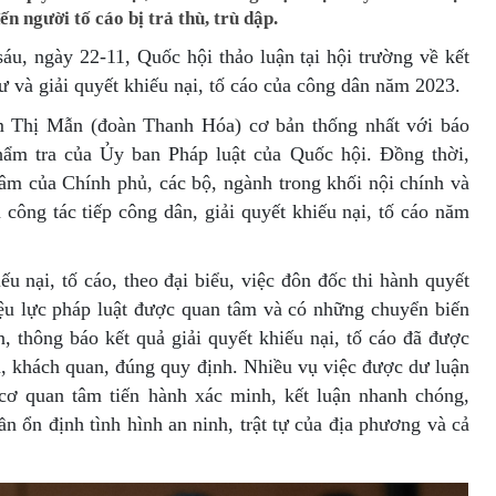
n người tố cáo bị trả thù, trù dập.
áu, ngày 22-11, Quốc hội thảo luận tại hội trường về kết
ư và giải quyết khiếu nại, tố cáo của công dân năm 2023.
ầm Thị Mẫn (đoàn Thanh Hóa) cơ bản thống nhất với báo
hẩm tra của Ủy ban Pháp luật của Quốc hội. Đồng thời,
tâm của Chính phủ, các bộ, ngành trong khối nội chính và
 công tác tiếp công dân, giải quyết khiếu nại, tố cáo năm
ếu nại, tố cáo, theo đại biểu, việc đôn đốc thi hành quyết
hiệu lực pháp luật được quan tâm và có những chuyển biến
n, thông báo kết quả giải quyết khiếu nại, tố cáo đã được
m, khách quan, đúng quy định. Nhiều vụ việc được dư luận
cơ quan tâm tiến hành xác minh, kết luận nhanh chóng,
n ổn định tình hình an ninh, trật tự của địa phương và cả