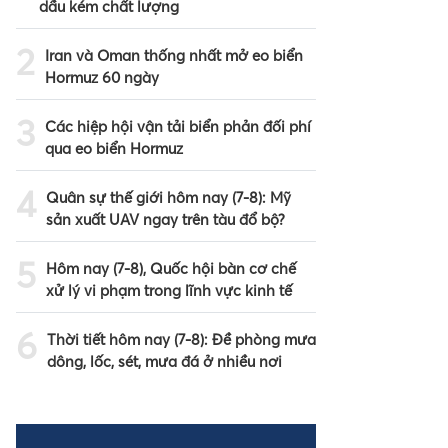
dầu kém chất lượng
2
Iran và Oman thống nhất mở eo biển
Hormuz 60 ngày
3
Các hiệp hội vận tải biển phản đối phí
qua eo biển Hormuz
4
Quân sự thế giới hôm nay (7-8): Mỹ
sản xuất UAV ngay trên tàu đổ bộ?
5
Hôm nay (7-8), Quốc hội bàn cơ chế
xử lý vi phạm trong lĩnh vực kinh tế
6
Thời tiết hôm nay (7-8): Đề phòng mưa
dông, lốc, sét, mưa đá ở nhiều nơi