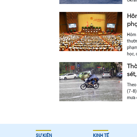
Hôm
phạ
Hôm n
thườn
phạm 
học, 
Thờ
sét
Theo 
(7-8)
mưa đ
SỰ KIÊN
KINH TẾ