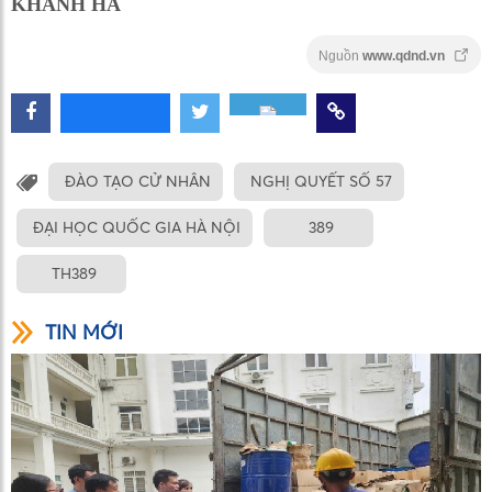
KHÁNH HÀ
Nguồn
www.qdnd.vn
ĐÀO TẠO CỬ NHÂN
NGHỊ QUYẾT SỐ 57
ĐẠI HỌC QUỐC GIA HÀ NỘI
389
TH389
TIN MỚI