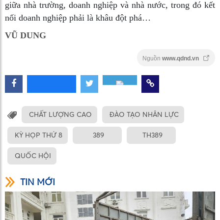
giữa nhà trường, doanh nghiệp và nhà nước, trong đó kết
nối doanh nghiệp phải là khâu đột phá…
VŨ DUNG
Nguồn
www.qdnd.vn
CHẤT LƯỢNG CAO
ĐÀO TẠO NHÂN LỰC
KỲ HỌP THỨ 8
389
TH389
QUỐC HỘI
TIN MỚI