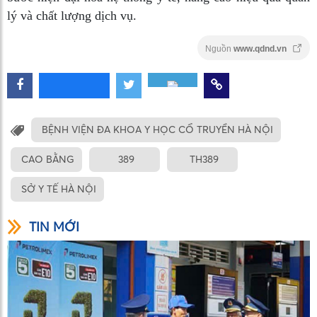
lý và chất lượng dịch vụ.
Nguồn
www.qdnd.vn
BỆNH VIỆN ĐA KHOA Y HỌC CỔ TRUYỀN HÀ NỘI
CAO BẰNG
389
TH389
SỞ Y TẾ HÀ NỘI
TIN MỚI