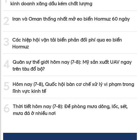
kinh doanh xăng dầu kém chất lượng
2
Iran và Oman thống nhất mở eo biển Hormuz 60 ngày
3
Các hiệp hội vận tải biển phản đối phí qua eo biển
Hormuz
4
Quân sự thế giới hôm nay (7-8): Mỹ sản xuất UAV ngay
trên tàu đổ bộ?
5
Hôm nay (7-8), Quốc hội bàn cơ chế xử lý vi phạm trong
lĩnh vực kinh tế
6
Thời tiết hôm nay (7-8): Đề phòng mưa dông, lốc, sét,
mưa đá ở nhiều nơi