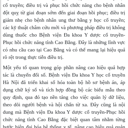
cổ truyền; điều trị và phục hồi chức năng cho bệnh nhân
đột quỵ từ giai đoạn sớm đến giai đoạn hồi phục; điều trị
giảm nhẹ cho bệnh nhân ung thư bằng y học cổ truyền;
các kỹ thuật châm cứu mới và phương pháp điều trị không
dùng thuốc cho Bệnh viện Đa khoa Y dược cổ truyền-
Phục hồi chức năng tỉnh Cao Bằng. Đây là những lĩnh vực
có nhu cầu cao tại Cao Bằng và có thể mang lại hiệu quả
rõ rệt trong thực tiễn điều trị.
Một yếu tố quan trọng góp phần nâng cao hiệu quả hợp
tác là chuyển đổi số. Bệnh viện Đa khoa Y học cổ truyền
Hà Nội đã triển khai số hóa toàn bộ hồ sơ bệnh án, áp
dụng chữ ký số và tích hợp đồng bộ các biểu mẫu theo
quy định, qua đó tạo nền tảng cho việc quản lý dữ liệu,
theo dõi người bệnh và hội chẩn từ xa. Đây cũng là nội
dung mà Bệnh viện Đa khoa Y dược cổ truyền-Phục hồi
chức năng tỉnh Cao Bằng đặc biệt quan tâm nhằm từng
bước hiện đại hóa hệ thống y tế, nâng cao hiệu quả quản