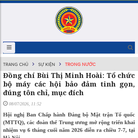
TRANG CHỦ
SỰ KIỆN
TRONG NƯỚC
Đồng chí Bùi Thị Minh Hoài: Tổ chức
bộ máy các hội bảo đảm tinh gọn,
đúng tôn chỉ, mục đích
08/07/2026, 11:52
Hội nghị Ban Chấp hành Đảng bộ Mặt trận Tổ quốc
(MTTQ), các đoàn thể Trung ương mở rộng triển khai
nhiệm vụ 6 tháng cuối năm 2026 diễn ra chiều 7-7, tại
Hà Nội.