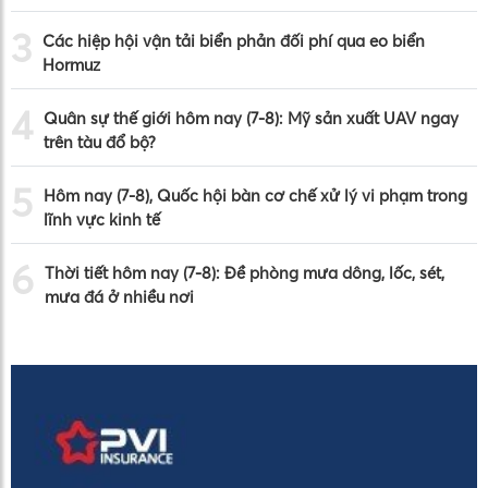
3
Các hiệp hội vận tải biển phản đối phí qua eo biển
Hormuz
4
Quân sự thế giới hôm nay (7-8): Mỹ sản xuất UAV ngay
trên tàu đổ bộ?
5
Hôm nay (7-8), Quốc hội bàn cơ chế xử lý vi phạm trong
lĩnh vực kinh tế
6
Thời tiết hôm nay (7-8): Đề phòng mưa dông, lốc, sét,
mưa đá ở nhiều nơi