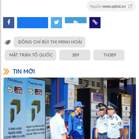
Nguồn
www.qdnd.vn
ĐỒNG CHÍ BÙI THỊ MINH HOÀI
MẶT TRẬN TỔ QUỐC
389
TH389
TIN MỚI