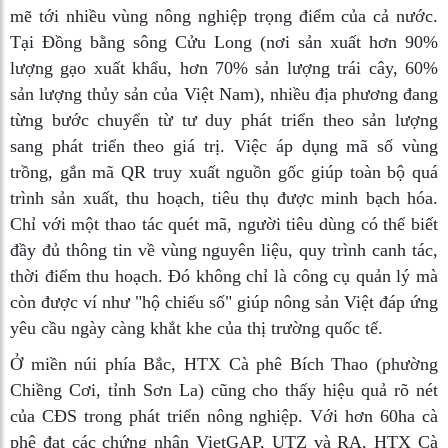
mẽ tới nhiều vùng nông nghiệp trọng điểm của cả nước.
Tại Đồng bằng sông Cửu Long (nơi sản xuất hơn 90%
lượng gạo xuất khẩu, hơn 70% sản lượng trái cây, 60%
sản lượng thủy sản của Việt Nam), nhiều địa phương đang
từng bước chuyển từ tư duy phát triển theo sản lượng
sang phát triển theo giá trị. Việc áp dụng mã số vùng
trồng, gắn mã QR truy xuất nguồn gốc giúp toàn bộ quá
trình sản xuất, thu hoạch, tiêu thụ được minh bạch hóa.
Chỉ với một thao tác quét mã, người tiêu dùng có thể biết
đầy đủ thông tin về vùng nguyên liệu, quy trình canh tác,
thời điểm thu hoạch. Đó không chỉ là công cụ quản lý mà
còn được ví như "hộ chiếu số" giúp nông sản Việt đáp ứng
yêu cầu ngày càng khắt khe của thị trường quốc tế.
Ở miền núi phía Bắc, HTX Cà phê Bích Thao (phường
Chiềng Cơi, tỉnh Sơn La) cũng cho thấy hiệu quả rõ nét
của CĐS trong phát triển nông nghiệp. Với hơn 60ha cà
phê đạt các chứng nhận VietGAP, UTZ và RA, HTX Cà