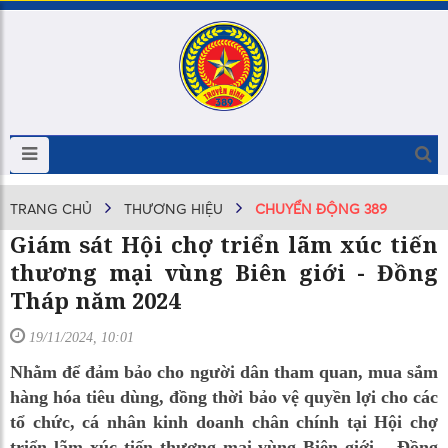
TRANG CHỦ
THƯƠNG HIỆU
CHUYỂN ĐỘNG 389
Giám sát Hội chợ triển lãm xúc tiến
thương mại vùng Biên giới - Đồng
Tháp năm 2024
19/11/2024, 10:01
Nhằm để đảm bảo cho người dân tham quan, mua sắm
hàng hóa tiêu dùng, đồng thời bảo vệ quyền lợi cho các
tổ chức, cá nhân kinh doanh chân chính tại Hội chợ
triển lãm xúc tiến thương mại vùng Biên giới – Đồng