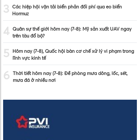
3
Các hiệp hội vận tải biển phản đối phí qua eo biển
Hormuz
4
Quân sự thế giới hôm nay (7-8): Mỹ sản xuất UAV ngay
trên tàu đổ bộ?
5
Hôm nay (7-8), Quốc hội bàn cơ chế xử lý vi phạm trong
lĩnh vực kinh tế
6
Thời tiết hôm nay (7-8): Đề phòng mưa dông, lốc, sét,
mưa đá ở nhiều nơi