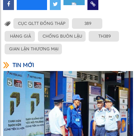
CỤC QLTT ĐỒNG THÁP
389
HÀNG GIẢ
CHỐNG BUÔN LẬU
TH389
GIAN LẬN THƯƠNG MẠI
TIN MỚI