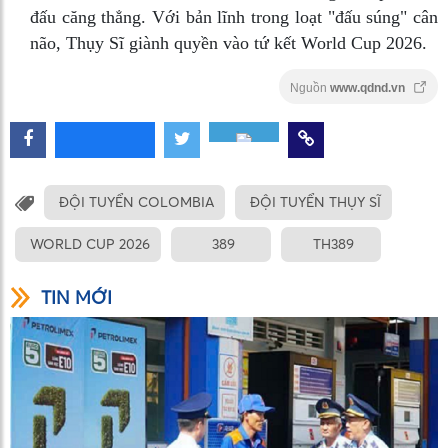
đấu căng thẳng. Với bản lĩnh trong loạt "đấu súng" cân
não, Thụy Sĩ giành quyền vào tứ kết World Cup 2026.
Nguồn
www.qdnd.vn
ĐỘI TUYỂN COLOMBIA
ĐỘI TUYỂN THỤY SĨ
WORLD CUP 2026
389
TH389
TIN MỚI