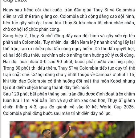
Ngay sau tiếng còi khai cuộc, trận đấu giữa Thụy Sĩ và Colombia
diễn ra với thế trận giằng co. Colombia chủ động dâng cao đội hình,
liên tục gây sức ép, trong khi Thụy Sĩ lựa chọn lối chơi chắc chắn,
chờ cơ hội tổ chức phản công.
Sang hiệp 2, Thụy Sĩ chủ động đẩy cao đội hình và gây sức ép lên
phần sân Colombia. Tuy nhiên, đại diện Nam Mỹ nhanh chóng lấy lại
thế trận, tạo ra nhiều pha tấn công nguy hiểm. Dù thi đấu quyết liệt,
cả hai đội đều thiếu sự chính xác ở những tình huống xử lý cuối cùng.
Hai đội hòa nhau 0-0 sau 90 phút, buộc phải bước vào hiệp phụ.
Trong 30 phút thi đấu thêm, Thụy Sĩ và Colombia tiếp tục duy trì thế
trận chặt chẽ. Cơ hội đáng chú ý nhất thuộc về Campaz ở phút 115,
khi tiền đạo Colombia có tình huống đối mặt thủ môn Kobel nhưng
lại dứt điểm chệch khung thành đầy tiếc nuối.
Sau 120 phút bất phân thắng bại, trận đấu được định đoạt trên chấm
luân lưu 11m. Với bản lĩnh và sự chính xác cao hơn, Thụy Sĩ giành
chiến thắng 4-3, qua đó giành vé vào tứ kết World Cup 2026.
Colombia phải dừng bước sau màn trình diễn đầy nỗ lực.