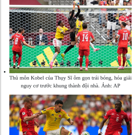
Thủ môn Kobel của Thụy Sĩ ôm gọn trái bóng, hóa giải
nguy cơ trước khung thành đội nhà. Ảnh: AP