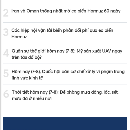
2
Iran và Oman thống nhất mở eo biển Hormuz 60 ngày
3
Các hiệp hội vận tải biển phản đối phí qua eo biển
Hormuz
4
Quân sự thế giới hôm nay (7-8): Mỹ sản xuất UAV ngay
trên tàu đổ bộ?
5
Hôm nay (7-8), Quốc hội bàn cơ chế xử lý vi phạm trong
lĩnh vực kinh tế
6
Thời tiết hôm nay (7-8): Đề phòng mưa dông, lốc, sét,
mưa đá ở nhiều nơi