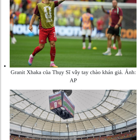
Granit Xhaka của Thụy Sĩ vẫy tay chào khán giả. Ảnh:
AP