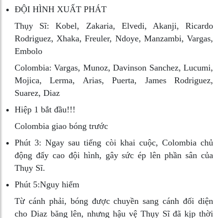
ĐỘI HÌNH XUẤT PHÁT
Thụy Sĩ:
Kobel, Zakaria, Elvedi, Akanji, Ricardo
Rodriguez, Xhaka, Freuler, Ndoye, Manzambi, Vargas,
Embolo
Colombia:
Vargas, Munoz, Davinson Sanchez, Lucumi,
Mojica, Lerma, Arias, Puerta, James Rodriguez,
Suarez, Diaz
Hiệp 1 bắt đầu!!!
Colombia giao bóng trước
Phút 3:
Ngay sau tiếng còi khai cuộc, Colombia chủ
động đẩy cao đội hình, gây sức ép lên phần sân của
Thụy Sĩ.
Phút 5:
Nguy hiểm
Từ cánh phải, bóng được chuyền sang cánh đối diện
cho Diaz băng lên, nhưng hậu vệ Thụy Sĩ đã kịp thời