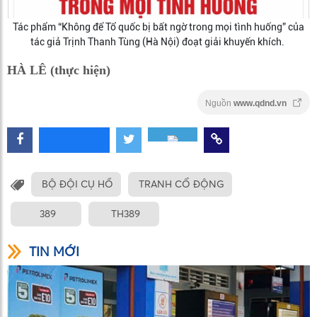
Tác phẩm “Không để Tổ quốc bị bất ngờ trong mọi tình huống” của
tác giả Trịnh Thanh Tùng (Hà Nội) đoạt giải khuyến khích.
HÀ LÊ (thực hiện)
Nguồn
www.qdnd.vn
BỘ ĐỘI CỤ HỒ
TRANH CỔ ĐỘNG
389
TH389
TIN MỚI