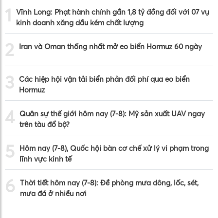
1
Vĩnh Long: Phạt hành chính gần 1,8 tỷ đồng đối với 07 vụ
kinh doanh xăng dầu kém chất lượng
2
Iran và Oman thống nhất mở eo biển Hormuz 60 ngày
3
Các hiệp hội vận tải biển phản đối phí qua eo biển
Hormuz
4
Quân sự thế giới hôm nay (7-8): Mỹ sản xuất UAV ngay
trên tàu đổ bộ?
5
Hôm nay (7-8), Quốc hội bàn cơ chế xử lý vi phạm trong
lĩnh vực kinh tế
6
Thời tiết hôm nay (7-8): Đề phòng mưa dông, lốc, sét,
mưa đá ở nhiều nơi