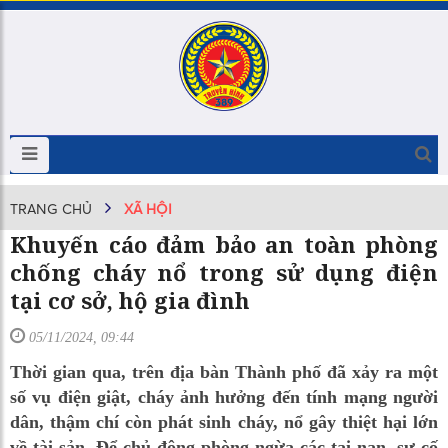
TRANG CHỦ
XÃ HỘI
Khuyến cáo đảm bảo an toàn phòng
chống cháy nổ trong sử dụng điện
tại cơ sở, hộ gia đình
05/11/2024, 09:44
Thời gian qua, trên địa bàn Thành phố đã xảy ra một
số vụ điện giật, cháy ảnh hưởng đến tính mạng người
dân, thậm chí còn phát sinh cháy, nổ gây thiệt hại lớn
về tài sản. Để chủ động phòng ngừa các tai nạn, sự cố