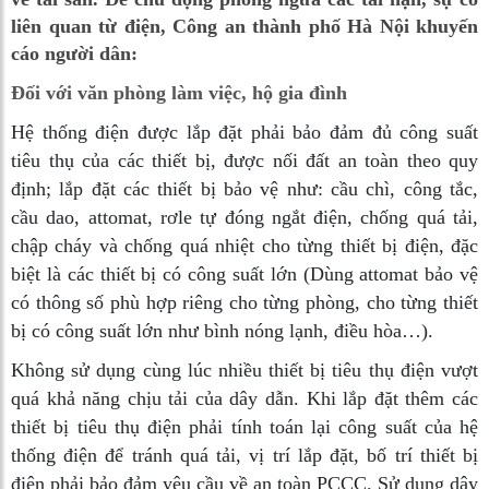
liên quan từ điện, Công an thành phố Hà Nội khuyến
cáo người dân:
Đối với văn phòng làm việc, hộ gia đình
Hệ thống điện được lắp đặt phải bảo đảm đủ công suất
tiêu thụ của các thiết bị, được nối đất an toàn theo quy
định; lắp đặt các thiết bị bảo vệ như: cầu chì, công tắc,
cầu dao, attomat, rơle tự đóng ngắt điện, chống quá tải,
chập cháy và chống quá nhiệt cho từng thiết bị điện, đặc
biệt là các thiết bị có công suất lớn (Dùng attomat bảo vệ
có thông số phù hợp riêng cho từng phòng, cho từng thiết
bị có công suất lớn như bình nóng lạnh, điều hòa…).
Không sử dụng cùng lúc nhiều thiết bị tiêu thụ điện vượt
quá khả năng chịu tải của dây dẫn. Khi lắp đặt thêm các
thiết bị tiêu thụ điện phải tính toán lại công suất của hệ
thống điện để tránh quá tải, vị trí lắp đặt, bố trí thiết bị
điện phải bảo đảm yêu cầu về an toàn PCCC. Sử dụng dây