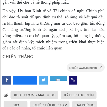
gắn với thể chế và hệ thống pháp luật.
Do vậy, Ủy ban Kinh tế và Tài chính đề nghị Chính phủ
chỉ đạo rà soát để quy định cụ thể, rõ ràng về kết quả đầu
ra khi thành lập Khu thương mại tự do, bao gồm tác động
đến tăng trưởng kinh tế, ngân sách, xã hội; tính lan tỏa
vùng miền...; cơ chế quản lý, giám sát, bổ sung hệ thống
giám sát định kỳ; trách nhiệm trong triển khai thực hiện
của các cá nhân, tổ chức liên quan.
CHIẾN THẮNG
Nguồn
www.qdnd.vn
KHU THƯƠNG MẠI TỰ DO
KỲ HỌP THỨ CHÍN
389
QUỐC HỘI KHÓA XV
HẢI PHÒNG