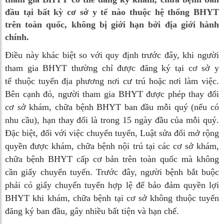
đầu tại bất kỳ cơ sở y tế nào thuộc hệ thống BHYT
trên toàn quốc, không bị giới hạn bởi địa giới hành
chính.
Điều này khác biệt so với quy định trước đây, khi người
tham gia BHYT thường chỉ được đăng ký tại cơ sở y
tế thuộc tuyến địa phương nơi cư trú hoặc nơi làm việc.
Bên cạnh đó, người tham gia BHYT được phép thay đổi
cơ sở khám, chữa bệnh BHYT ban đầu mỗi quý (nếu có
nhu cầu), hạn thay đổi là trong 15 ngày đầu của mỗi quý.
Đặc biệt, đối với việc chuyển tuyến, Luật sửa đổi mở rộng
quyền được khám, chữa bệnh nội trú tại các cơ sở khám,
chữa bệnh BHYT cấp cơ bản trên toàn quốc mà không
cần giấy chuyển tuyến. Trước đây, người bệnh bắt buộc
phải có giấy chuyển tuyến hợp lệ để bảo đảm quyền lợi
BHYT khi khám, chữa bệnh tại cơ sở không thuộc tuyến
đăng ký ban đầu, gây nhiều bất tiện và hạn chế.