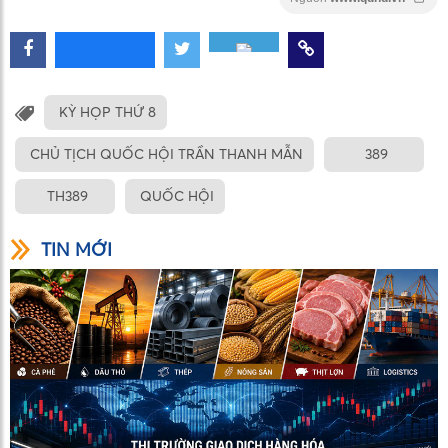
KỲ HỌP THỨ 8
CHỦ TỊCH QUỐC HỘI TRẦN THANH MẪN
389
TH389
QUỐC HỘI
TIN MỚI