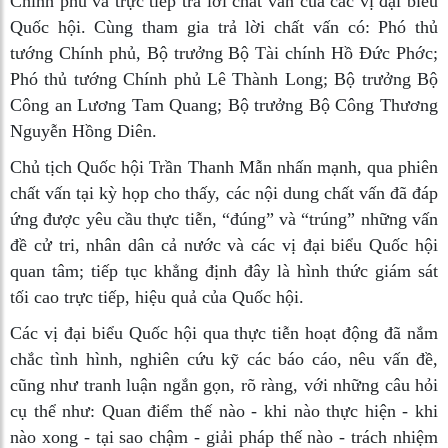
Chính phủ và trực tiếp trả lời chất vấn của các vị đại biểu
Quốc hội. Cùng tham gia trả lời chất vấn có: Phó thủ
tướng Chính phủ, Bộ trưởng Bộ Tài chính Hồ Đức Phớc;
Phó thủ tướng Chính phủ Lê Thành Long; Bộ trưởng Bộ
Công an Lương Tam Quang; Bộ trưởng Bộ Công Thương
Nguyễn Hồng Diên.
Chủ tịch Quốc hội Trần Thanh Mẫn nhấn mạnh, qua phiên
chất vấn tại kỳ họp cho thấy, các nội dung chất vấn đã đáp
ứng được yêu cầu thực tiễn, “đúng” và “trúng” những vấn
đề cử tri, nhân dân cả nước và các vị đại biểu Quốc hội
quan tâm; tiếp tục khẳng định đây là hình thức giám sát
tối cao trực tiếp, hiệu quả của Quốc hội.
Các vị đại biểu Quốc hội qua thực tiễn hoạt động đã nắm
chắc tình hình, nghiên cứu kỹ các báo cáo, nêu vấn đề,
cũng như tranh luận ngắn gọn, rõ ràng, với những câu hỏi
cụ thể như: Quan điểm thế nào - khi nào thực hiện - khi
nào xong - tại sao chậm - giải pháp thế nào - trách nhiệm