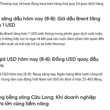
 Thương mại về hoạt động mua bán hàng hóa qua Sở giao dịch hàng
 xăng dầu hôm nay (8-8): Giá dầu Brent tăng
 1 USD
ầu Brent tăng hơn 1 USD mỗi thùng trong phiên giao dịch cuối tuần,
hị trường tiếp tục lo ngại về kết quả các cuộc đàm phán liên quan đến
kiểm soát và mở cửa trở lại eo biển Hormuz.
giá USD hôm nay (8-8): Đồng USD quay đầu
ảm
iá USD hôm nay (8-8): Rạng sáng nay, Ngân hàng Nhà nước công bố
á trung tâm của đồng Việt Nam với USD ổn định ở mức 25.463 đồng.
g bằng sông Cửu Long: Khi doanh nghiệp
a lớn cùng tiềm năng