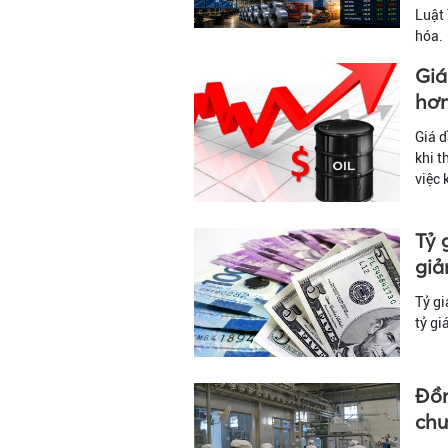
Luật
hóa.
Giá
hơn
Giá d
khi t
việc 
Tỷ 
gi
Tỷ g
tỷ gi
Đồn
chư