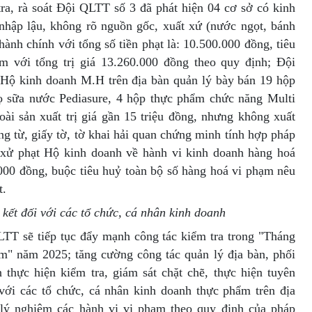
tra, rà soát Đội QLTT số 3 đã phát hiện 04 cơ sở có kinh
nhập lậu, không rõ nguồn gốc, xuất xứ (nước ngọt, bánh
hành chính với tổng số tiền phạt là: 10.500.000 đồng, tiêu
 với tổng trị giá 13.260.000 đồng theo quy định; Đội
 Hộ kinh doanh M.H trên địa bàn quản lý bày bán 19 hộp
lọ sữa nước Pediasure, 4 hộp thực phẩm chức năng Multi
ài sản xuất trị giá gần 15 triệu đồng, nhưng không xuất
ng từ, giấy tờ, tờ khai hải quan chứng minh tính hợp pháp
 xử phạt Hộ kinh doanh về hành vi kinh doanh hàng hoá
000 đồng, buộc tiêu huỷ toàn bộ số hàng hoá vi phạm nêu
t.
 kết đối với các tổ chức, cá nhân kinh doanh
QLTT sẽ tiếp tục đẩy mạnh công tác kiểm tra trong "Tháng
m" năm 2025; tăng cường công tác quản lý địa bàn, phối
 thực hiện kiểm tra, giám sát chặt chẽ, thực hiện tuyên
 với các tổ chức, cá nhân kinh doanh thực phẩm trên địa
ử lý nghiêm các hành vi vi phạm theo quy định của pháp