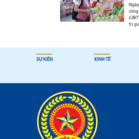
Ngày 
công 
(UBTV
trị g
SỰ KIÊN
KINH TẾ