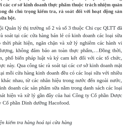
ới các cơ sở kinh doanh thực phẩm thuộc trách nhiệm quản
ng đó chú trọng kiểm tra, rà soát đối với hoạt động sản
sữa bột.
ội Quản lý thị trường số 2 và số 3 thuộc Chi cục QLTT đã
à soát tại các cửa hàng bán lẻ có kinh doanh các loại sữa
p thời phát hiện, ngăn chặn và xử lý nghiêm các hành vi
t lượng, không đảm bảo an toàn thực phẩm,…Đồng thời,
n, phổ biến pháp luật và ký cam kết đối với các tổ chức,
ực này. Qua công tác rà soát tại các cơ sở kinh doanh mặt
tại mỗi cửa hàng kinh doanh đều có các loại sữa với nhiều
khác nhau, từ các nhãn hiệu trong nước đến ngoài nước,
kinh doanh các sản phẩm sữa nằm trong danh sách các loại
hát hiện và xử lý gần đây của hai Công ty Cổ phần Dược
y Cổ phần Dinh dưỡng Hacofood.
ện kiểm tra hàng hoá tại cửa hàng