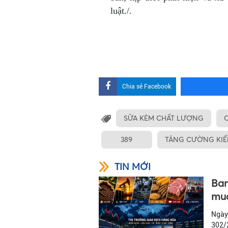
luật./.
Chia sẻ Facebook
SỮA KÉM CHẤT LƯỢNG
C
389
TĂNG CƯỜNG KIỂ
TIN MỚI
Ban
mua
Ngày
302/2