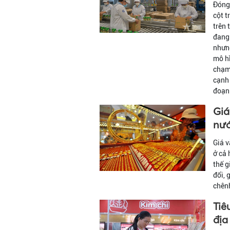
Đóng 
cột t
trên 
đang 
nhưng
mô hì
chạm 
cạnh 
đoạn 
Giá
nướ
Giá v
ở cả 
thế g
đổi, 
chênh
Tiê
địa