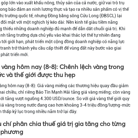
góp lớn vào xuất khẩu nông, thủy sản của cả nước, giữ vai trò trụ
rong bảo đảm an ninh lương thực và tạo ra nhiều sản phẩm có vị thế
thị trường quốc tế, nhưng Đồng bằng sông Cửu Long (ĐBSCL) lại
đối mặt với một nghịch lý kéo dài: Nền kinh tế giàu tiềm năng
 thiếu những doanh nghiệp đủ mạnh để dẫn dắt chuỗi giá trị. Khi
nh tăng trưởng dựa chủ yếu vào khai thác lợi thế tự nhiên đang
tới giới hạn, phát triển một cộng đồng doanh nghiệp có năng lực
tranh trở thành yêu cầu cấp thiết để vùng đất này bước vào giai
phát triển mới.
 vàng hôm nay (8-8): Chênh lệch vàng trong
c và thế giới được thu hẹp
àng hôm nay (8-8): Giá vàng miếng các thương hiệu quay đầu giảm
hai chiều, chỉ riêng Bảo Tín Mạnh Hải tăng giá vàng miếng; còn vàng
iới tăng vượt ngưỡng 4.300 USD/ounce. So với giá vàng thế giới quy
giá vàng trong nước đang cao hơn khoảng 3-4 triệu đồng/lượng-mức
 thấp kỷ lục trong nhiều năm trở lại đây.
u chí phân chia thuế giá trị gia tăng cho từng
 phương