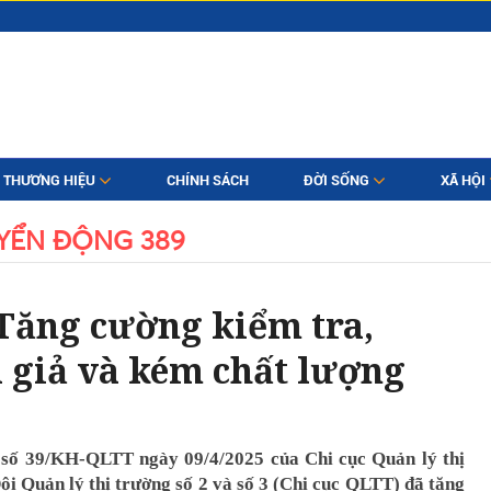
THƯƠNG HIỆU
CHÍNH SÁCH
ĐỜI SỐNG
XÃ HỘI
YỂN ĐỘNG 389
Tăng cường kiểm tra,
 giả và kém chất lượng
h số 39/KH-QLTT ngày 09/4/2025 của Chi cục Quản lý thị
ội Quản lý thị trường số 2 và số 3 (Chi cục QLTT) đã tăng