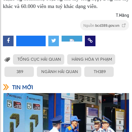
khác và 60.000 viên ma tuý khác dạng viên.
T.Hằng
Nguồn
bcd389.gov.vn
TỔNG CỤC HẢI QUAN
HÀNG HÓA VI PHẠM
389
NGÀNH HẢI QUAN
TH389
TIN MỚI