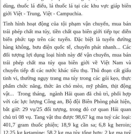
dùng, thuốc lá điếu, lá thuốc lá tại các khu vực giáp biên
giới Việt - Trung, Việt - Campuchia.
Tình hình hoạt động của tội phạm vận chuyển, mua bán
trái phép chất ma túy, tiền chất qua biên giới tiếp tục diễn
biến phức tạp trên các tuyến. Đặc biệt là tuyến đường
hàng không, bưu điện quốc tế, chuyển phát nhanh... Các
đối tượng lợi dụng loại hình này để vận chuyển, mua bán
trái phép chất ma túy qua biên giới về Việt Nam và
chuyển tiếp đi các nước khác tiêu thụ. Thủ đoạn cất giấu
tinh vi, thường ngụy trang ma túy trong các gói kẹo, thực
phẩm chức năng, thức ăn chó mèo, mỹ phẩm, thịt động
vật... Trong tháng, ngành Hải quan đã chủ trì, phối hợp
với các lực lượng Công an, Bộ đội Biên Phòng phát hiện,
bắt giữ: 29 vụ/25 đối tượng, trong đó cơ quan Hải quan
chủ trì 08 vụ. Tang vật thu được 98,67 kg ma tuý các loại:
401,7 gram thuốc phiện; 18,9 kg cần sa; 6,8 kg heroin;
12,25 kg ketamine; 58,2 kg ma túy tổng hợp; 2 kg ma tuý