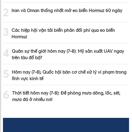
2
Iran và Oman thống nhất mở eo biển Hormuz 60 ngày
3
Các hiệp hội vận tải biển phản đối phí qua eo biển
Hormuz
4
Quân sự thế giới hôm nay (7-8): Mỹ sản xuất UAV ngay
trên tàu đổ bộ?
5
Hôm nay (7-8), Quốc hội bàn cơ chế xử lý vi phạm trong
lĩnh vực kinh tế
6
Thời tiết hôm nay (7-8): Đề phòng mưa dông, lốc, sét,
mưa đá ở nhiều nơi