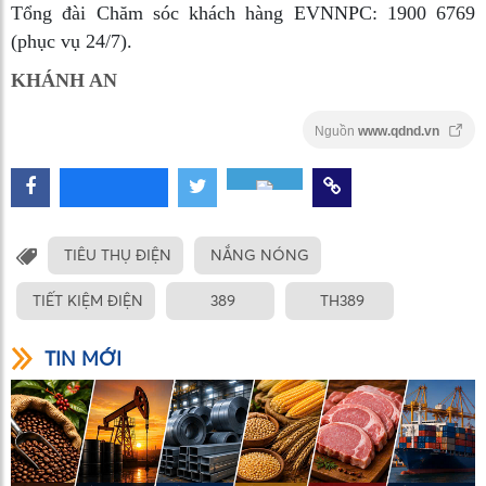
Tổng đài Chăm sóc khách hàng EVNNPC: 1900 6769
(phục vụ 24/7).
KHÁNH AN
Nguồn
www.qdnd.vn
TIÊU THỤ ĐIỆN
NẮNG NÓNG
TIẾT KIỆM ĐIỆN
389
TH389
TIN MỚI