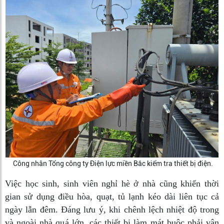
Công nhân Tổng công ty Điện lực miền Bắc kiểm tra thiết bị điện.
Việc học sinh, sinh viên nghỉ hè ở nhà cũng khiến thời
gian sử dụng điều hòa, quạt, tủ lạnh kéo dài liên tục cả
ngày lẫn đêm. Đáng lưu ý, khi chênh lệch nhiệt độ trong
và ngoài nhà quá lớn, các thiết bị làm mát buộc phải vận