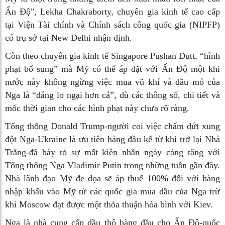
Ấn Độ", Lekha Chakraborty, chuyên gia kinh tế cao cấp
tại Viện Tài chính và Chính sách công quốc gia (NIPFP)
có trụ sở tại New Delhi nhận định.
Còn theo chuyên gia kinh tế Singapore Pushan Dutt, “hình
phạt bổ sung” mà Mỹ có thể áp đặt với Ấn Độ một khi
nước này không ngừng việc mua vũ khí và dầu mỏ của
Nga là “đáng lo ngại hơn cả”, dù các thông số, chi tiết và
mốc thời gian cho các hình phạt này chưa rõ ràng.
Tổng thống Donald Trump-người coi việc chấm dứt xung
đột Nga-Ukraine là ưu tiên hàng đầu kể từ khi trở lại Nhà
Trắng-đã bày tỏ sự mất kiên nhẫn ngày càng tăng với
Tổng thống Nga Vladimir Putin trong những tuần gần đây.
Nhà lãnh đạo Mỹ đe dọa sẽ áp thuế 100% đối với hàng
nhập khẩu vào Mỹ từ các quốc gia mua dầu của Nga trừ
khi Moscow đạt được một thỏa thuận hòa bình với Kiev.
Nga là nhà cung cấp dầu thô hàng đầu cho Ấn Độ-quốc