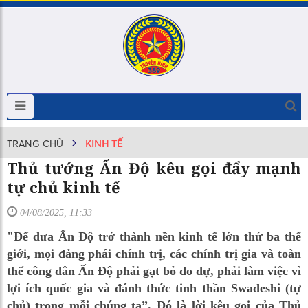
TRANG CHỦ
KINH TẾ
Thủ tướng Ấn Độ kêu gọi đẩy mạnh
tự chủ kinh tế
04/08/2025, 11:33
"Để đưa Ấn Độ trở thành nền kinh tế lớn thứ ba thế
giới, mọi đảng phái chính trị, các chính trị gia và toàn
thể công dân Ấn Độ phải gạt bỏ do dự, phải làm việc vì
lợi ích quốc gia và đánh thức tinh thần Swadeshi (tự
chủ) trong mỗi chúng ta”. Đó là lời kêu gọi của Thủ