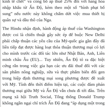
kinh tế chết” và công bố áp thuế 25% đối với hàng hóa
nhập khẩu từ Ấn Độ, kèm theo một số “hình phạt bổ
sung” nếu nước này không chấm dứt việc mua thiết bị
quân sự và dầu thô của Nga.
The Hindu nhận định, hành động áp thuế của Washington
được coi là chiến thuật gây sức ép để buộc New Delhi
phải chấp thuận các yêu cầu của Mỹ-quốc gia gần đây đã
liên tiếp đạt được hàng loạt thỏa thuận thương mại có lợi
cho mình trước các đối tác lớn như Nhật Bản, Anh, Liên
minh châu Âu (EU)... Tuy nhiên, Ấn Độ tỏ ra đặc biệt
cứng rắn trong việc gia hạn các ưu đãi thuế đối với các
sản phẩm nông nghiệp, sữa và thực phẩm biến đổi gen
trong hiệp định thương mại song phương được đề xuất
với Mỹ. Tính đến thời điểm hiện tại, các cuộc đàm phán
thương mại giữa Mỹ và Ấn Độ vẫn chưa đi tới đâu. Trên
mạng xã hội Truth Social, Tổng thống Donald Trump
không ngần ngại chỉ trích Ấn Độ đang “áp dụng một trong