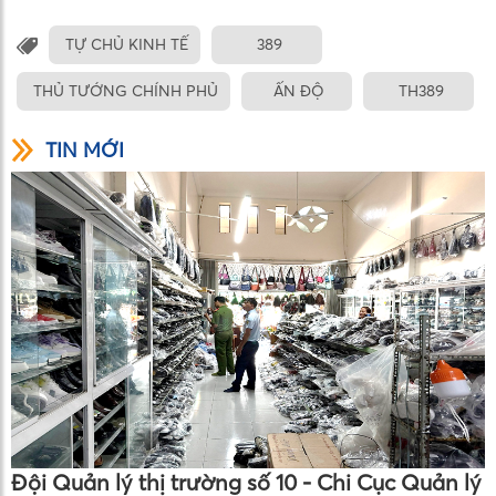
TỰ CHỦ KINH TẾ
389
THỦ TƯỚNG CHÍNH PHỦ
ẤN ĐỘ
TH389
TIN MỚI
Đội Quản lý thị trường số 10 - Chi Cục Quản lý