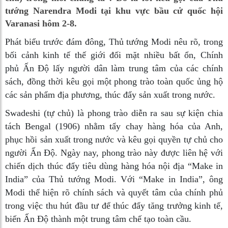
tướng Narendra Modi tại khu vực bầu cử quốc hội
Varanasi hôm 2-8.
Phát biểu trước đám đông, Thủ tướng Modi nêu rõ, trong
bối cảnh kinh tế thế giới đối mặt nhiều bất ổn, Chính
phủ Ấn Độ lấy người dân làm trung tâm của các chính
sách, đồng thời kêu gọi một phong trào toàn quốc ủng hộ
các sản phẩm địa phương, thúc đẩy sản xuất trong nước.
Swadeshi (tự chủ) là phong trào diễn ra sau sự kiện chia
tách Bengal (1906) nhằm tẩy chay hàng hóa của Anh,
phục hồi sản xuất trong nước và kêu gọi quyền tự chủ cho
người Ấn Độ. Ngày nay, phong trào này được liên hệ với
chiến dịch thúc đẩy tiêu dùng hàng hóa nội địa “Make in
India” của Thủ tướng Modi. Với “Make in India”, ông
Modi thể hiện rõ chính sách và quyết tâm của chính phủ
trong việc thu hút đầu tư để thúc đẩy tăng trưởng kinh tế,
biến Ấn Độ thành một trung tâm chế tạo toàn cầu.