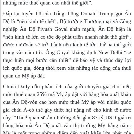
những mức thuế quan cao nhất thế giới”.
Đáp lại tuyên bố của Tổng thống Donald Trump gọi Ấn
Độ là “nền kinh tế chết”, Bộ trưởng Thương mại và Công
nghiệp Ấn Độ Piyush Goyal nhấn mạnh, Ấn Độ hiện là
“nền kinh tế lớn có tốc độ phát triển nhanh nhất thế giới”,
được dự đoán sẽ trở thành nền kinh tế lớn thứ ba thế giới
trong vài năm tới. Ông Goyal khẳng định New Delhi “sẽ
thực hiện mọi bước cần thiết” để bảo vệ và thúc đẩy lợi
ích quốc gia, đồng thời xem xét những tác động của thuế
quan do Mỹ áp đặt.
China Daily dẫn phân tích của giới chuyên gia cho biết,
mức thuế quan 25% mà Mỹ áp đặt với hàng hóa xuất khẩu
của Ấn Độ-vốn cao hơn mức thuế Mỹ áp với nhiều quốc
gia châu Á-có thể gây thiệt hại nặng nề cho kinh tế nước
này. "Thuế quan sẽ ảnh hưởng đến gần 87 tỷ USD giá trị
hàng hóa mà Ấn Độ xuất vào thị trường Mỹ hằng năm.
Mỹ là một trong những điểm đến xuất khẩu lớn nhất của