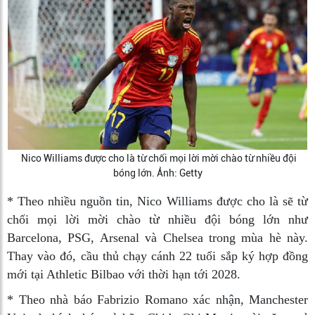
Nico Williams được cho là từ chối mọi lời mời chào từ nhiều đội
bóng lớn. Ảnh: Getty
* Theo nhiều nguồn tin, Nico Williams được cho là sẽ từ
chối mọi lời mời chào từ nhiều đội bóng lớn như
Barcelona, PSG, Arsenal và Chelsea trong mùa hè này.
Thay vào đó, cầu thủ chạy cánh 22 tuổi sắp ký hợp đồng
mới tại Athletic Bilbao với thời hạn tới 2028.
* Theo nhà báo Fabrizio Romano xác nhận, Manchester