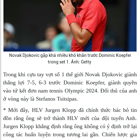
Novak Djokovic gặp khá nhiều khó khăn trước Dominic Koepfer
trong set 1. Ảnh: Getty
Trong khi cựu tay vợt số 1 thế giới Novak Djokovic giành
thắng lợi 7-5, 6-3 trước Dominic Koepfer, giành quyền
vào tứ kết đơn nam tennis Olympic 2024. Đối thủ của anh
ở vòng này là Stefanos Tsitsipas.
* Mới đây, HLV Jurgen Klopp đã chính thức bác bỏ tin
đồn rằng ông sẽ trở thành HLV mới của đội tuyển Anh.
Jurgen Klopp khẳng định rằng ông không có ý định trở lại
công tác huấn luyện trong tương lai gần. Chiến lược gia