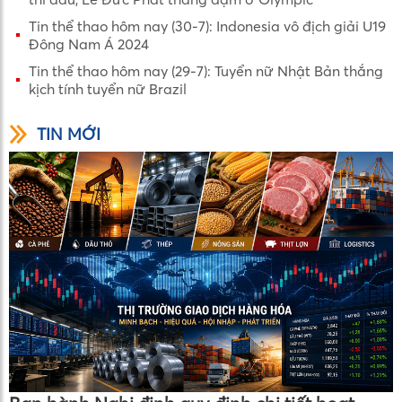
Tin thể thao hôm nay (30-7): Indonesia vô địch giải U19
Đông Nam Á 2024
Tin thể thao hôm nay (29-7): Tuyển nữ Nhật Bản thắng
kịch tính tuyển nữ Brazil
TIN MỚI