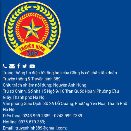
Trang thông tin điện tử tổng hợp của Công ty cổ phần tập đoàn
Truyền thông & Truyền hình 389
Chịu trách nhiệm nội dung: Nguyễn Anh Hùng
Trụ sở Chính: Số nhà 15 Ngõ 9/16 Trần Quốc Hoàn, Phường Cầu
Giấy, Thành phố Hà Nội.
Văn phòng Giao Dịch: Số 2A Đỗ Quang, Phường Yên Hòa, Thành Phố
Hà Nội.
Điện thoại 0243.999.2389 - 0243.999.7389
Hotline: 0975.679.389;
Email: truyenhinh389@gmail.com;