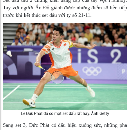
Set đấu thứ 2 chứng kiến đẳng cấp của tay vợt Prannoy.
Tay vợt người Ấn Độ giành được những điểm số liên tiếp
trước khi kết thúc set đấu với tỷ số 21-11.
Lê Đức Phát đã có một set đấu rất hay. Ảnh:Getty
Sang set 3, Đức Phát có dấu hiệu xuống sức, những pha