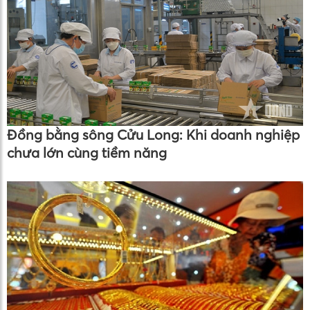
Đồng bằng sông Cửu Long: Khi doanh nghiệp
chưa lớn cùng tiềm năng