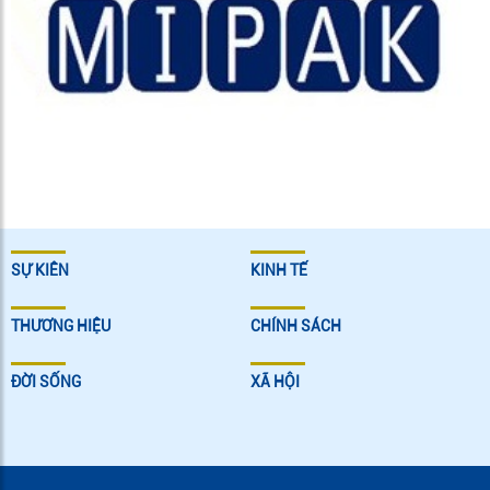
SỰ KIÊN
KINH TẾ
THƯƠNG HIỆU
CHÍNH SÁCH
ĐỜI SỐNG
XÃ HỘI