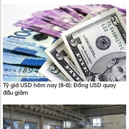
Tỷ giá USD hôm nay (8-8): Đồng USD quay
đầu giảm