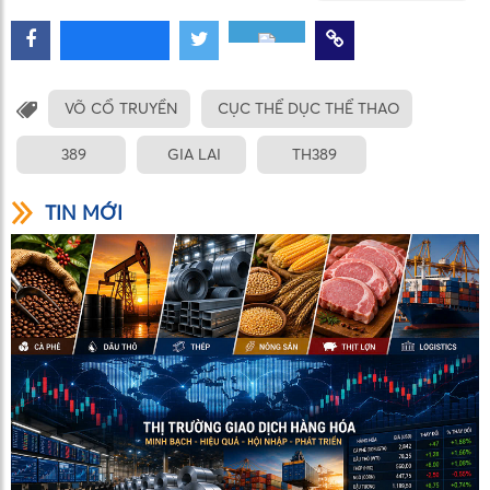
VÕ CỔ TRUYỀN
CỤC THỂ DỤC THỂ THAO
389
GIA LAI
TH389
TIN MỚI