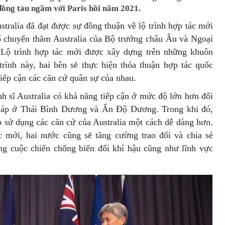
đồng tàu ngầm với Paris hồi năm 2021.
ralia đã đạt được sự đồng thuận về lộ trình hợp tác mới
ổ chuyến thăm Australia của Bộ trưởng châu Âu và Ngoại
 Lộ trình hợp tác mới được xây dựng trên những khuôn
trình này, hai bên sẽ thực hiện thỏa thuận hợp tác quốc
iếp cận các căn cứ quân sự của nhau.
nh sĩ Australia có khả năng tiếp cận ở mức độ lớn hơn đối
Pháp ở Thái Bình Dương và Ấn Độ Dương. Trong khi đó,
p sử dụng các căn cứ của Australia một cách dễ dàng hơn.
ác mới, hai nước cũng sẽ tăng cường trao đổi và chia sẻ
rong cuộc chiến chống biến đổi khí hậu cũng như lĩnh vực