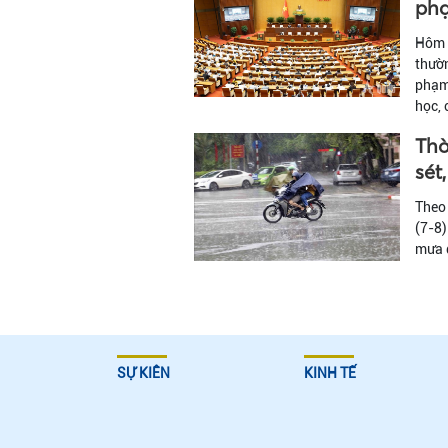
phạ
Hôm n
thườn
phạm 
học, 
Thờ
sét
Theo 
(7-8)
mưa đ
SỰ KIÊN
KINH TẾ