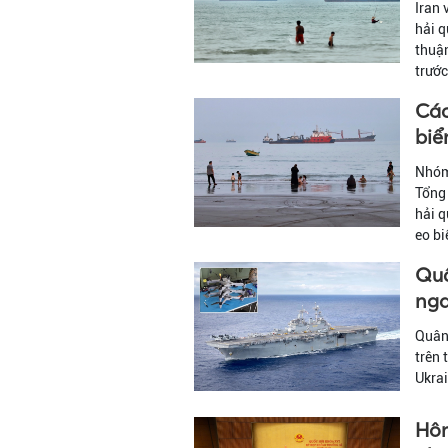
Iran 
hải q
thuận
trước
Các
biể
Nhóm 
Tổng 
hải q
eo b
Quâ
nga
Quân 
trên 
Ukrai
Hôm