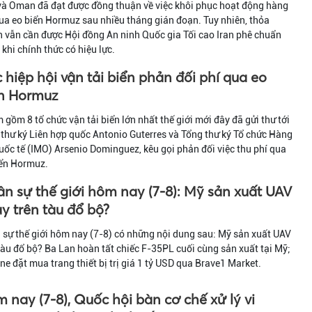
và Oman đã đạt được đồng thuận về việc khôi phục hoạt động hàng
ua eo biển Hormuz sau nhiều tháng gián đoạn. Tuy nhiên, thỏa
 vẫn cần được Hội đồng An ninh Quốc gia Tối cao Iran phê chuẩn
 khi chính thức có hiệu lực.
 hiệp hội vận tải biển phản đối phí qua eo
n Hormuz
gồm 8 tổ chức vận tải biển lớn nhất thế giới mới đây đã gửi thư tới
thư ký Liên hợp quốc Antonio Guterres và Tổng thư ký Tổ chức Hàng
uốc tế (IMO) Arsenio Dominguez, kêu gọi phản đối việc thu phí qua
iển Hormuz.
n sự thế giới hôm nay (7-8): Mỹ sản xuất UAV
y trên tàu đổ bộ?
sự thế giới hôm nay (7-8) có những nội dung sau: Mỹ sản xuất UAV
tàu đổ bộ? Ba Lan hoàn tất chiếc F-35PL cuối cùng sản xuất tại Mỹ;
ne đặt mua trang thiết bị trị giá 1 tỷ USD qua Brave1 Market.
 nay (7-8), Quốc hội bàn cơ chế xử lý vi