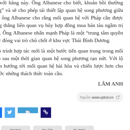
ới hãng này. Ông Albanese cho biết, khoản bồi thường
g” và sẽ cho phép tái thiết lập quan hệ song phương giữa
 ông Albanese cho rằng mối quan hệ với Pháp cần được
g thẳng liên quan vụ hủy hợp đồng mua bán tàu ngầm trị
c. Ông Albanese nhấn mạnh Pháp là một “trung tâm quyền
c đóng vai trò chủ chốt ở khu vực Thái Bình Dương.
ộ trình hợp tác mới là một bước tiến quan trọng trong mối
p sau một thời gian quan hệ song phương rạn nứt. Với lộ
n hướng tới mối quan hệ hài hòa và chiến lược hơn cho
ớc những thách thức toàn cầu.
LÂM ANH
Nguồn
www.qdnd.vn