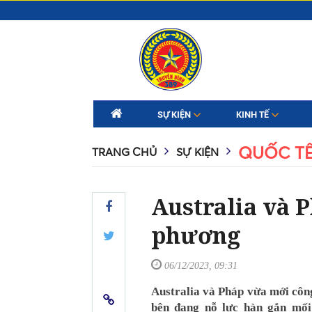
SỰ KIỆN
KINH TẾ
QUỐC T
TRANG CHỦ
SỰ KIỆN
Australia và 
phương
06/12/2023, 09:31
Australia và Pháp vừa mới công 
bên đang nỗ lực hàn gắn mối