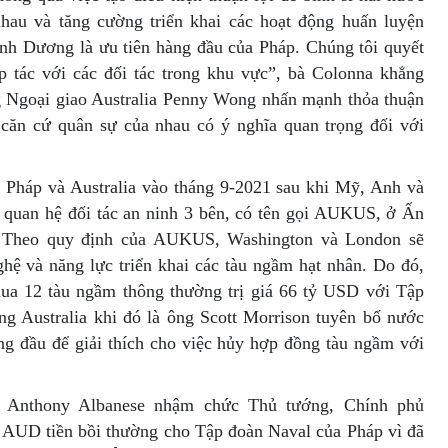
nhau và tăng cường triển khai các hoạt động huấn luyện
h Dương là ưu tiên hàng đầu của Pháp. Chúng tôi quyết
 tác với các đối tác trong khu vực”, bà Colonna khẳng
g Ngoại giao Australia Penny Wong nhấn mạnh thỏa thuận
 căn cứ quân sự của nhau có ý nghĩa quan trọng đối với
 Pháp và Australia vào tháng 9-2021 sau khi Mỹ, Anh và
ối quan hệ đối tác an ninh 3 bên, có tên gọi AUKUS, ở Ấn
Theo quy định của AUKUS, Washington và London sẽ
hệ và năng lực triển khai các tàu ngầm hạt nhân. Do đó,
mua 12 tàu ngầm thông thường trị giá 66 tỷ USD với Tập
g Australia khi đó là ông Scott Morrison tuyên bố nước
àng đầu để giải thích cho việc hủy hợp đồng tàu ngầm với
 Anthony Albanese nhậm chức Thủ tướng, Chính phủ
ệu AUD tiền bồi thường cho Tập đoàn Naval của Pháp vì đã