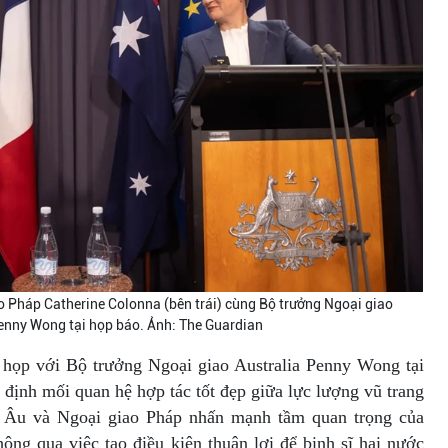
o Pháp Catherine Colonna (bên trái) cùng Bộ trưởng Ngoại giao
enny Wong tại họp báo. Ảnh: The Guardian
c họp với Bộ trưởng Ngoại giao Australia Penny Wong tại
 định mối quan hệ hợp tác tốt đẹp giữa lực lượng vũ trang
u Âu và Ngoại giao Pháp nhấn mạnh tầm quan trọng của
hông qua việc tạo điều kiện thuận lợi để binh sĩ hai nước