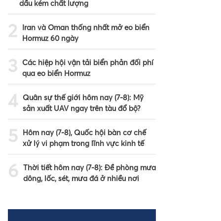
dầu kém chất lượng
2
Iran và Oman thống nhất mở eo biển
Hormuz 60 ngày
3
Các hiệp hội vận tải biển phản đối phí
qua eo biển Hormuz
4
Quân sự thế giới hôm nay (7-8): Mỹ
sản xuất UAV ngay trên tàu đổ bộ?
5
Hôm nay (7-8), Quốc hội bàn cơ chế
xử lý vi phạm trong lĩnh vực kinh tế
6
Thời tiết hôm nay (7-8): Đề phòng mưa
dông, lốc, sét, mưa đá ở nhiều nơi