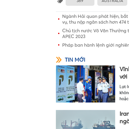
389
AUSTRALIA
Ngành Hải quan phát hiện, bắt g
vụ, thu nộp ngân sách hơn 474 
Chủ tịch nước Võ Văn Thưởng t
APEC 2023
Pháp ban hành lệnh giới nghiêm
TIN MỚI
Vĩn
với
Lực l
không
hoặc 
Ira
ng