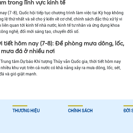
m trong lĩnh vực kinh tế
ay (7-8), Quốc hội tiếp tục chương trình làm việc tại Kỳ họp không
g lệ thứ nhất và sẽ cho ý kiến về cơ chế, chính sách đặc thù xử lý vi
liên quan tới kinh tế nhà nước, kinh tế tư nhân và ứng dụng khoa
công nghệ, đổi mới sáng tạo, chuyển đổi số.
i tiết hôm nay (7-8): Đề phòng mưa dông, lốc,
, mưa đá ở nhiều nơi
Trung tâm Dự báo Khí tượng Thủy văn Quốc gia, thời tiết hôm nay
 nhiều khu vực trên cả nước có khả năng xảy ra mưa dông, lốc, sét,
á và gió giật mạnh.
THƯƠNG HIỆU
CHÍNH SÁCH
ĐỜI 