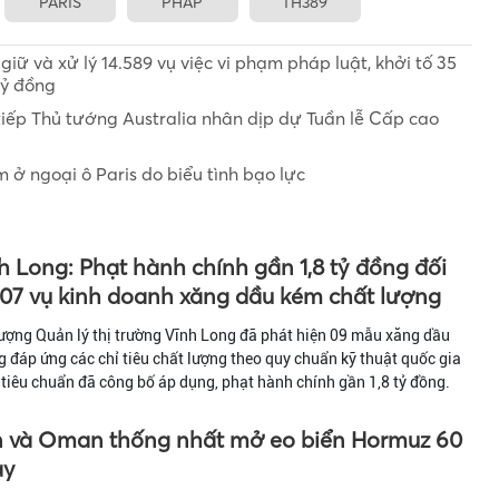
PARIS
PHÁP
TH389
iữ và xử lý 14.589 vụ việc vi phạm pháp luật, khởi tố 35
tỷ đồng
iếp Thủ tướng Australia nhân dịp dự Tuần lễ Cấp cao
 ở ngoại ô Paris do biểu tình bạo lực
h Long: Phạt hành chính gần 1,8 tỷ đồng đối
 07 vụ kinh doanh xăng dầu kém chất lượng
ượng Quản lý thị trường Vĩnh Long đã phát hiện 09 mẫu xăng dầu
 đáp ứng các chỉ tiêu chất lượng theo quy chuẩn kỹ thuật quốc gia
tiêu chuẩn đã công bố áp dụng, phạt hành chính gần 1,8 tỷ đồng.
n và Oman thống nhất mở eo biển Hormuz 60
ày