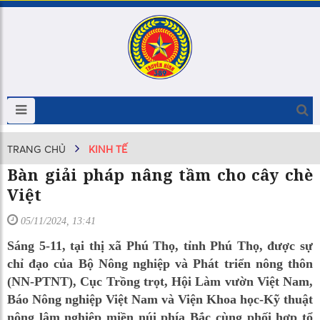
TRANG CHỦ
KINH TẾ
Bàn giải pháp nâng tầm cho cây chè
Việt
05/11/2024, 13:41
Sáng 5-11, tại thị xã Phú Thọ, tỉnh Phú Thọ, được sự
chỉ đạo của Bộ Nông nghiệp và Phát triển nông thôn
(NN-PTNT), Cục Trồng trọt, Hội Làm vườn Việt Nam,
Báo Nông nghiệp Việt Nam và Viện Khoa học-Kỹ thuật
nông lâm nghiệp miền núi phía Bắc cùng phối hợp tổ