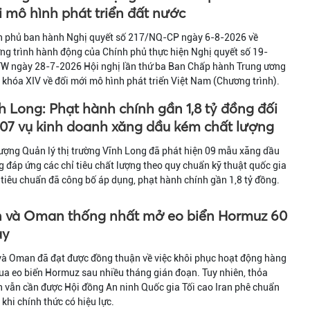
 mô hình phát triển đất nước
h phủ ban hành Nghị quyết số 217/NQ-CP ngày 6-8-2026 về
g trình hành động của Chính phủ thực hiện Nghị quyết số 19-
W ngày 28-7-2026 Hội nghị lần thứ ba Ban Chấp hành Trung ương
khóa XIV về đổi mới mô hình phát triển Việt Nam (Chương trình).
h Long: Phạt hành chính gần 1,8 tỷ đồng đối
 07 vụ kinh doanh xăng dầu kém chất lượng
ượng Quản lý thị trường Vĩnh Long đã phát hiện 09 mẫu xăng dầu
 đáp ứng các chỉ tiêu chất lượng theo quy chuẩn kỹ thuật quốc gia
tiêu chuẩn đã công bố áp dụng, phạt hành chính gần 1,8 tỷ đồng.
n và Oman thống nhất mở eo biển Hormuz 60
ày
và Oman đã đạt được đồng thuận về việc khôi phục hoạt động hàng
ua eo biển Hormuz sau nhiều tháng gián đoạn. Tuy nhiên, thỏa
 vẫn cần được Hội đồng An ninh Quốc gia Tối cao Iran phê chuẩn
 khi chính thức có hiệu lực.