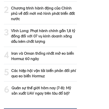
2
Chương trình hành động của Chính
phủ về đổi mới mô hình phát triển đất
nước
3
Vĩnh Long: Phạt hành chính gần 1,8 tỷ
đồng đối với 07 vụ kinh doanh xăng
dầu kém chất lượng
4
Iran và Oman thống nhất mở eo biển
Hormuz 60 ngày
5
Các hiệp hội vận tải biển phản đối phí
qua eo biển Hormuz
6
Quân sự thế giới hôm nay (7-8): Mỹ
sản xuất UAV ngay trên tàu đổ bộ?