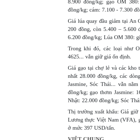
8.900 đồng/kg; gạo OM 380:
đồng/kg; cám: 7.100 - 7.300 đồ
Giá lúa quay đầu giảm tại An 
200 đồng, còn 5.400 – 5.600
6.200 đồng/kg; Lúa OM 380: g
Trong khi đó, các loại như 
4625... vẫn giữ giá ổn định.
Giá gạo tại chợ lẻ và các kh
nhất 28.000 đồng/kg, các dòn
Jasmine, Sóc Thái... vẫn nằm
đồng/kg; gạo thơm Jasmine: 1
Nhật: 22.000 đồng/kg; Sóc Thá
Thị trường xuất khẩu: Giá giữ
Lương thực Việt Nam (VFA), g
ở mức 397 USD/tấn.
VIỆT CHUNG