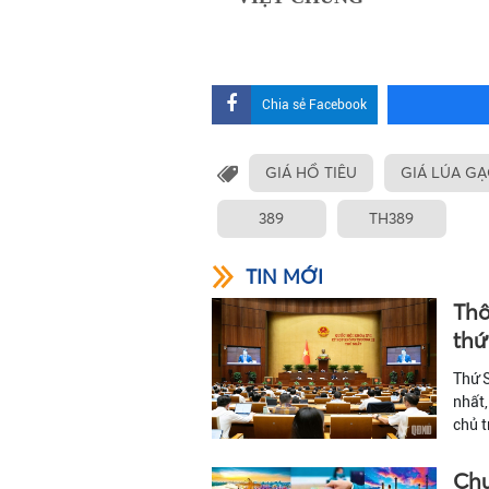
Chia sẻ Facebook
GIÁ HỒ TIÊU
GIÁ LÚA G
389
TH389
TIN MỚI
Thô
thứ
Thứ S
nhất,
chủ t
Chư