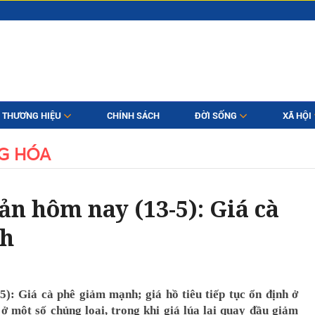
THƯƠNG HIỆU
CHÍNH SÁCH
ĐỜI SỐNG
XÃ HỘI
G HÓA
ản hôm nay (13-5): Giá cà
nh
5): Giá cà phê giảm mạnh; giá hồ tiêu tiếp tục ổn định ở
ở một số chủng loại, trong khi giá lúa lại quay đầu giảm