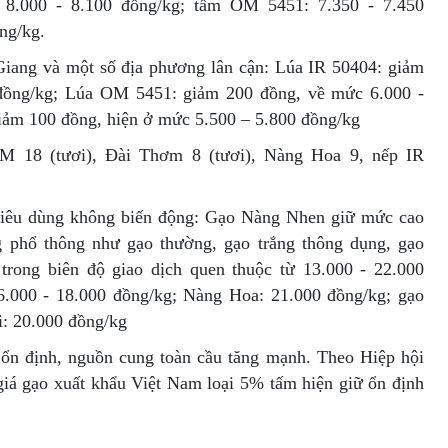
 8.000 - 8.100 đồng/kg; tấm OM 5451: 7.350 - 7.450
ng/kg.
Giang và một số địa phương lân cận: Lúa IR 50404: giảm
 đồng/kg; Lúa OM 5451: giảm 200 đồng, về mức 6.000 -
iảm 100 đồng, hiện ở mức 5.500 – 5.800 đồng/kg
OM 18 (tươi), Đài Thơm 8 (tươi), Nàng Hoa 9, nếp IR
o tiêu dùng không biến động: Gạo Nàng Nhen giữ mức cao
g phổ thông như gạo thường, gạo trắng thông dụng, gạo
 trong biên độ giao dịch quen thuộc từ 13.000 - 22.000
6.000 - 18.000 đồng/kg; Nàng Hoa: 21.000 đồng/kg; gạo
i: 20.000 đồng/kg
 ổn định, nguồn cung toàn cầu tăng mạnh. Theo Hiệp hội
iá gạo xuất khẩu Việt Nam loại 5% tấm hiện giữ ổn định