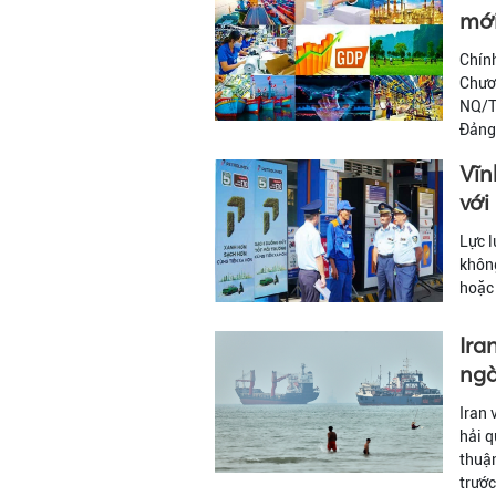
mới
Chín
Chươn
NQ/T
Đảng 
Vĩn
với
Lực l
không
hoặc 
Ira
ng
Iran 
hải q
thuận
trước