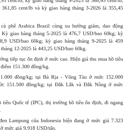
95 cent/lb; kỳ giao hàng tháng 9-2025 là 368,45 cent/lb;
 361,85 cent/lb và kỳ giao hàng tháng 3-2026 là 355,45
á cà phê Arabica Brazil cùng xu hướng giảm, dao động
 Kỳ giao hàng tháng 5-2025 là 476,7 USD/bao 60kg; kỳ
68,9 USD/bao 60kg; kỳ giao hàng tháng 9-2025 là 459
 tháng 12-2025 là 443,25 USD/bao 60kg.
ớng tiếp tục ổn định ở mức cao. Hiện giá thu mua hồ tiêu
g điểm 151.300 đồng/kg.
51.000 đồng/kg; tại Bà Rịa - Vũng Tàu ở mức 152.000
mức 151.500 đồng/kg; tại Đắk Lắk và Đắk Nông ở mức
 tiêu Quốc tế (IPC), thị trường hồ tiêu ổn định, đi ngang
.
 đen Lampung của Indonesia hiện đang ở mức giá 7.323
 ở mức giá 9.918 USD/tấn.