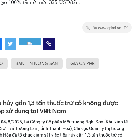
gạo 100% tấm ở mức 325 USD/tấn.
Nguồn
www.qdnd.vn
ẠO
BẢN TIN NÔNG SẢN
GIÁ CÀ PHÊ
u hủy gần 1,3 tấn thuốc trừ cỏ không được
p sử dụng tại Việt Nam
04/8/2026, tại Công ty Cổ phần Môi trường Nghi Sơn (Khu kinh tế
Sơn, xã Trường Lâm, tỉnh Thanh Hóa), Chi cục Quản lý thị trường
 Hóa đã tổ chức giám sát việc tiêu hủy gần 1,3 tấn thuốc trừ cỏ