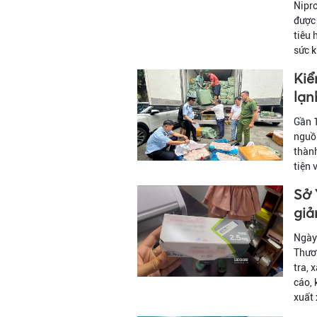
Nipro
được 
tiêu 
sức 
Kiể
lạn
Gần 
nguồn
thành
tiện 
Sở 
giả
Ngày 
Thươ
tra, 
cáo,
xuất 