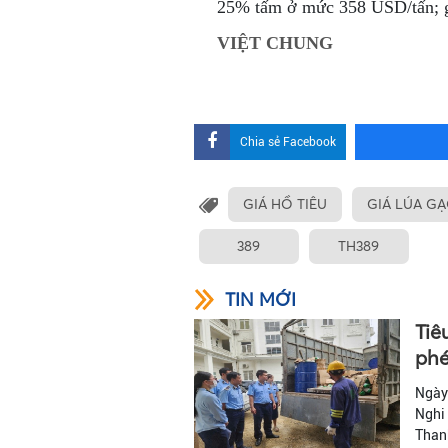
25% tấm ở mức 358 USD/tấn; 
VIỆT CHUNG
Chia sẻ Facebook
GIÁ HỒ TIÊU
GIÁ LÚA G
389
TH389
TIN MỚI
Tiê
phé
Ngày 
Nghi 
Thanh