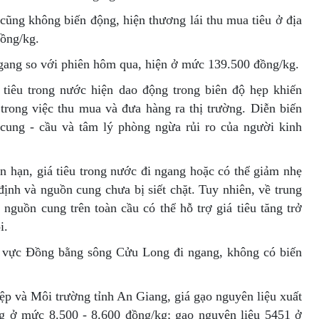
ũng không biến động, hiện thương lái thu mua tiêu ở địa
ồng/kg.
ngang so với phiên hôm qua, hiện ở mức 139.500 đồng/kg.
 tiêu trong nước hiện dao động trong biên độ hẹp khiến
 trong việc thu mua và đưa hàng ra thị trường. Diễn biến
 cung - cầu và tâm lý phòng ngừa rủi ro của người kinh
n hạn, giá tiêu trong nước đi ngang hoặc có thể giảm nhẹ
ịnh và nguồn cung chưa bị siết chặt. Tuy nhiên, về trung
t nguồn cung trên toàn cầu có thể hỗ trợ giá tiêu tăng trở
i.
 vực Đồng bằng sông Cửu Long đi ngang, không có biến
ệp và Môi trường tỉnh An Giang, giá gạo nguyên liệu xuất
 ở mức 8.500 - 8.600 đồng/kg; gạo nguyên liệu 5451 ở