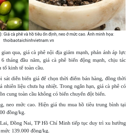
: Giá cà phê và hồ tiêu ổn định, neo ở mức cao. Ảnh minh họa:
thoibaotaichinhvietnam.vn
 gian qua, giá cà phê nội địa giảm mạnh, phản ánh áp lực
 6 tháng đầu năm, giá cà phê biến động mạnh, chịu tác
tố kinh tế toàn cầu.
i sát diễn biến giá để chọn thời điểm bán hàng, đồng thời
á nhiên liệu chưa hạ nhiệt. Trong ngắn hạn, giá cà phê có
uồn cung toàn cầu không có biến chuyển đột biến.
, neo mức cao. Hiện giá thu mua hồ tiêu trung bình tại
300 đồng/kg.
 Lai, Đồng Nai, TP Hồ Chí Minh tiếp tục duy trì xu hướng
ở mức 139.000 đồng/kg.