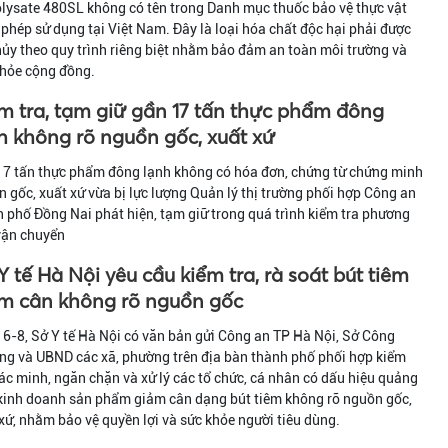
lysate 480SL không có tên trong Danh mục thuốc bảo vệ thực vật
phép sử dụng tại Việt Nam. Đây là loại hóa chất độc hại phải được
hủy theo quy trình riêng biệt nhằm bảo đảm an toàn môi trường và
khỏe cộng đồng.
m tra, tạm giữ gần 17 tấn thực phẩm đông
h không rõ nguồn gốc, xuất xứ
17 tấn thực phẩm đông lạnh không có hóa đơn, chứng từ chứng minh
 gốc, xuất xứ vừa bị lực lượng Quản lý thị trường phối hợp Công an
 phố Đồng Nai phát hiện, tạm giữ trong quá trình kiểm tra phương
vận chuyển
Y tế Hà Nội yêu cầu kiểm tra, rà soát bút tiêm
m cân không rõ nguồn gốc
6-8, Sở Y tế Hà Nội có văn bản gửi Công an TP Hà Nội, Sở Công
ng và UBND các xã, phường trên địa bàn thành phố phối hợp kiểm
xác minh, ngăn chặn và xử lý các tổ chức, cá nhân có dấu hiệu quảng
 kinh doanh sản phẩm giảm cân dạng bút tiêm không rõ nguồn gốc,
xứ, nhằm bảo vệ quyền lợi và sức khỏe người tiêu dùng.