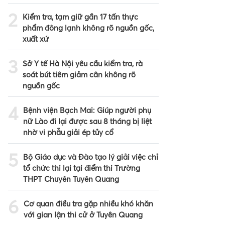
2
Kiểm tra, tạm giữ gần 17 tấn thực
phẩm đông lạnh không rõ nguồn gốc,
xuất xứ
3
Sở Y tế Hà Nội yêu cầu kiểm tra, rà
soát bút tiêm giảm cân không rõ
nguồn gốc
4
Bệnh viện Bạch Mai: Giúp người phụ
nữ Lào đi lại được sau 8 tháng bị liệt
nhờ vi phẫu giải ép tủy cổ
5
Bộ Giáo dục và Đào tạo lý giải việc chỉ
tổ chức thi lại tại điểm thi Trường
THPT Chuyên Tuyên Quang
6
Cơ quan điều tra gặp nhiều khó khăn
với gian lận thi cử ở Tuyên Quang