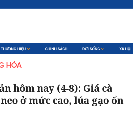
THƯƠNG HIỆU
CHÍNH SÁCH
ĐỜI SỐNG
XÃ HỘI
G HÓA
ản hôm nay (4-8): Giá cà
 neo ở mức cao, lúa gạo ổn