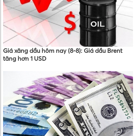
Giá xăng dầu hôm nay (8-8): Giá dầu Brent
tăng hơn 1 USD