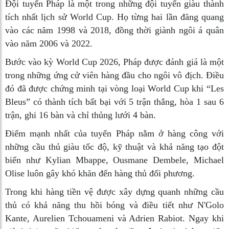
Đội tuyển Pháp là một trong những đội tuyển giàu thành
tích nhất lịch sử World Cup. Họ từng hai lần đăng quang
vào các năm 1998 và 2018, đồng thời giành ngôi á quân
vào năm 2006 và 2022.
Bước vào kỳ World Cup 2026, Pháp được đánh giá là một
trong những ứng cử viên hàng đầu cho ngôi vô địch. Điều
đó đã được chứng minh tại vòng loại World Cup khi “Les
Bleus” có thành tích bất bại với 5 trận thắng, hòa 1 sau 6
trận, ghi 16 bàn và chỉ thủng lưới 4 bàn.
Điểm mạnh nhất của tuyển Pháp nằm ở hàng công với
những cầu thủ giàu tốc độ, kỹ thuật và khả năng tạo đột
biến như Kylian Mbappe, Ousmane Dembele, Michael
Olise luôn gây khó khăn đến hàng thủ đối phương.
Trong khi hàng tiền vệ được xây dựng quanh những cầu
thủ có khả năng thu hồi bóng và điều tiết như N'Golo
Kante, Aurelien Tchouameni và Adrien Rabiot. Ngay khi