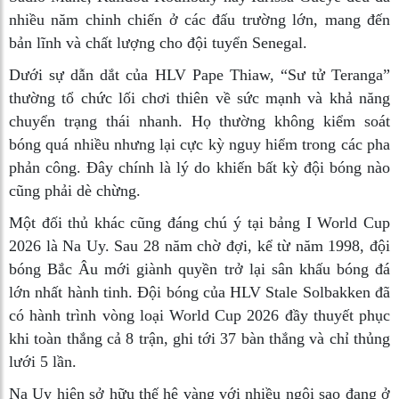
nhiều năm chinh chiến ở các đấu trường lớn, mang đến
bản lĩnh và chất lượng cho đội tuyển Senegal.
Dưới sự dẫn dắt của HLV Pape Thiaw, “Sư tử Teranga”
thường tổ chức lối chơi thiên về sức mạnh và khả năng
chuyển trạng thái nhanh. Họ thường không kiểm soát
bóng quá nhiều nhưng lại cực kỳ nguy hiểm trong các pha
phản công. Đây chính là lý do khiến bất kỳ đội bóng nào
cũng phải dè chừng.
Một đối thủ khác cũng đáng chú ý tại bảng I World Cup
2026 là Na Uy. Sau 28 năm chờ đợi, kể từ năm 1998, đội
bóng Bắc Âu mới giành quyền trở lại sân khấu bóng đá
lớn nhất hành tinh. Đội bóng của HLV Stale Solbakken đã
có hành trình vòng loại World Cup 2026 đầy thuyết phục
khi toàn thắng cả 8 trận, ghi tới 37 bàn thắng và chỉ thủng
lưới 5 lần.
Na Uy hiện sở hữu thế hệ vàng với nhiều ngôi sao đang ở