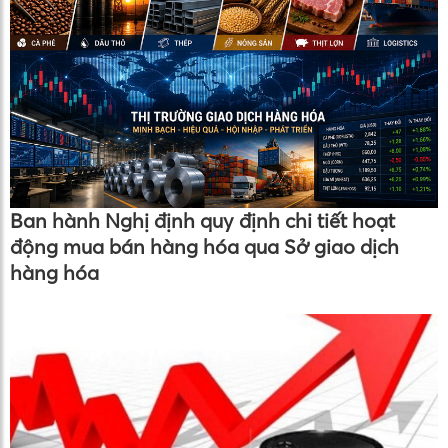
Ban hành Nghị định quy định chi tiết hoạt
động mua bán hàng hóa qua Sở giao dịch
hàng hóa