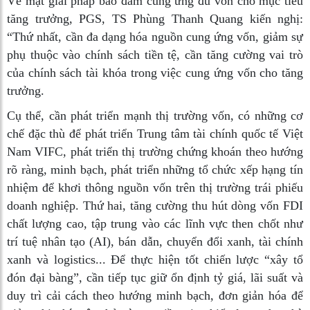
Về mặt giải pháp bảo đảm cung ứng đủ vốn cho mục tiêu
tăng trưởng, PGS, TS Phùng Thanh Quang kiến nghị:
“Thứ nhất, cần đa dạng hóa nguồn cung ứng vốn, giảm sự
phụ thuộc vào chính sách tiền tệ, cần tăng cường vai trò
của chính sách tài khóa trong việc cung ứng vốn cho tăng
trưởng.
Cụ thể, cần phát triển mạnh thị trường vốn, có những cơ
chế đặc thù để phát triển Trung tâm tài chính quốc tế Việt
Nam VIFC, phát triển thị trường chứng khoán theo hướng
rõ ràng, minh bạch, phát triển những tổ chức xếp hạng tín
nhiệm để khơi thông nguồn vốn trên thị trường trái phiếu
doanh nghiệp. Thứ hai, tăng cường thu hút dòng vốn FDI
chất lượng cao, tập trung vào các lĩnh vực then chốt như
trí tuệ nhân tạo (AI), bán dẫn, chuyển đổi xanh, tài chính
xanh và logistics... Để thực hiện tốt chiến lược “xây tổ
đón đại bàng”, cần tiếp tục giữ ổn định tỷ giá, lãi suất và
duy trì cải cách theo hướng minh bạch, đơn giản hóa để