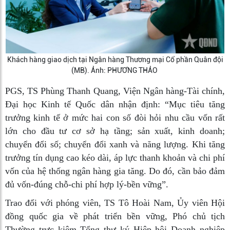
Khách hàng giao dịch tại Ngân hàng Thương mại Cổ phần Quân đội
(MB). Ảnh: PHƯƠNG THẢO
PGS, TS Phùng Thanh Quang, Viện Ngân hàng-Tài chính,
Đại học Kinh tế Quốc dân nhận định: “Mục tiêu tăng
trưởng kinh tế ở mức hai con số đòi hỏi nhu cầu vốn rất
lớn cho đầu tư cơ sở hạ tầng; sản xuất, kinh doanh;
chuyển đổi số; chuyển đổi xanh và năng lượng. Khi tăng
trưởng tín dụng cao kéo dài, áp lực thanh khoản và chi phí
vốn của hệ thống ngân hàng gia tăng. Do đó, cần bảo đảm
đủ vốn-đúng chỗ-chi phí hợp lý-bền vững”.
Trao đổi với phóng viên, TS Tô Hoài Nam, Ủy viên Hội
đồng quốc gia về phát triển bền vững, Phó chủ tịch
Thường trực kiêm Tổng thư ký Hiệp hội Doanh nghiệp