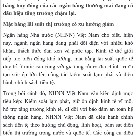
bằng huy động của các ngân hàng thương mại đang có
dấu hiệu tăng trưởng chậm lại.
Mặt bằng lãi suất thị trường có xu hướng giảm
Ngân hàng Nhà nước (NHNN) Việt Nam cho biết, hiện
nay, ngành ngân hàng đang phải đối diện với nhiều khó
khăn, thách thức đan xen và phức tạp. Kinh tế thế giới
tiếp tục biến động khó lường, mặt bằng lãi suất quốc tế
duy trì ở mức cao cùng với gia tăng rủi ro địa chính trị đã
tạo sức ép lớn lên công tác kiểm soát lạm phát và điều
hành chính sách tiền tệ.
Trong bối cảnh đó, NHNN Việt Nam vẫn kiên định mục
tiêu kép: Kiểm soát lạm phát, giữ ổn định kinh tế vĩ mô,
hỗ trợ tăng trưởng kinh tế, đi đôi với bảo đảm an toàn hệ
thống ngân hàng. NHNN Việt Nam đã điều hành chính
sách tiền tệ theo hướng chủ động, linh hoạt, bám sát diễn
biến thị trường trong nước và quốc tế. Các công cụ điều