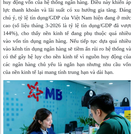
huy động vốn của hệ thống ngân hàng. Điều này khiến áp
lực thanh khoản và lãi suất có xu hướng gia tăng. Đáng
chú ý, tỷ lệ tín dụng/GDP của Việt Nam hiện đang ở mức
cao (số liệu tháng 3-2026 là tỷ lệ tín dụng/GDP đã vượt
144%), cho thấy nền kinh tế đang phụ thuộc quá nhiều
vào vốn tín dụng ngân hàng. Nếu tiếp tục dựa quá nhiều
vào kênh tín dụng ngân hàng sẽ tiềm ẩn rủi ro hệ thống và
có thể gây hệ lụy cho nền kinh tế vì nguồn huy động của
các ngân hàng chủ yếu là ngắn hạn nhưng nhu cầu vốn
của nền kinh tế lại mang tính trung hạn và dài hạn.