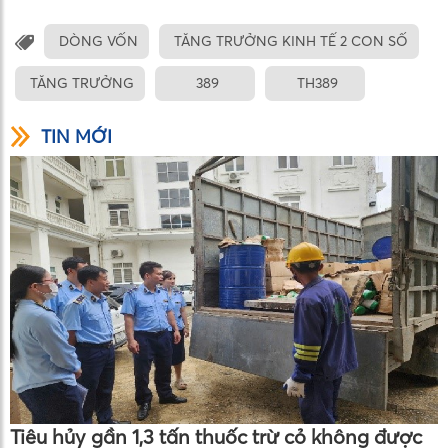
DÒNG VỐN
TĂNG TRƯỞNG KINH TẾ 2 CON SỐ
TĂNG TRƯỞNG
389
TH389
TIN MỚI
Tiêu hủy gần 1,3 tấn thuốc trừ cỏ không được