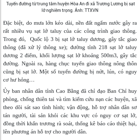
Tuyến đường từ trung tâm huyện Hòa An đi xã Trương Lương bị sạt
lở nghiêm trọng. Ảnh: TTXVN
Đặc biệt, do mưa lớn kéo dài, nền đất ngấm nước gây ra
rất nhiều vụ sạt lở taluy của các công trình giao thông.
Trong đó, Quốc lộ 3 bị sạt lở taluy dương, gây tắc giao
thông (đã xử lý thông xe); đường tỉnh 218 sạt lở taluy
dương 2 điểm, khối lượng sạt lở khoảng 500m
3
, gây tắc
đường. Ngoài ra, hàng chục tuyến giao thông nông thôn
cũng bị sạt lở. Một số tuyến đường bị nứt, lún, có nguy
cơ hư hỏng…
Ủy ban nhân dân tỉnh Cao Bằng đã chỉ đạo Ban Chỉ huy
phòng, chống thiên tai và tìm kiếm cứu nạn các huyện, xã
theo dõi sát sao tình hình; vận động, hỗ trợ nhân dân sơ
tán người, tài sản khỏi các khu vực có nguy cơ sạt lở,
đồng thời khẩn trương rà soát, thống kê báo cáo thiệt hại,
lên phương án hỗ trợ cho người dân.