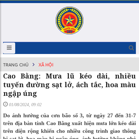
TRANG CHỦ
XÃ HỘI
Cao Bằng: Mưa lũ kéo dài, nhiều
tuyến đường sạt lở, ách tắc, hoa màu
ngập úng
01/08/2024, 09:02
Do ảnh hưởng của cơn bão số 3, từ ngày 27 đến 31-7
trên địa bàn tỉnh Cao Bằng xuất hiện mưa lớn kéo dài
trên diện rộng khiến cho nhiều công trình giao thông
bị sạt lở, hoa màu bị ngập úng, ảnh hưởng không nhỏ