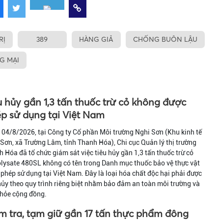
RỊ
389
HÀNG GIẢ
CHỐNG BUÔN LẬU
G MẠI
u hủy gần 1,3 tấn thuốc trừ cỏ không được
p sử dụng tại Việt Nam
04/8/2026, tại Công ty Cổ phần Môi trường Nghi Sơn (Khu kinh tế
Sơn, xã Trường Lâm, tỉnh Thanh Hóa), Chi cục Quản lý thị trường
 Hóa đã tổ chức giám sát việc tiêu hủy gần 1,3 tấn thuốc trừ cỏ
lysate 480SL không có tên trong Danh mục thuốc bảo vệ thực vật
phép sử dụng tại Việt Nam. Đây là loại hóa chất độc hại phải được
hủy theo quy trình riêng biệt nhằm bảo đảm an toàn môi trường và
khỏe cộng đồng.
m tra, tạm giữ gần 17 tấn thực phẩm đông