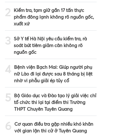
2
Kiểm tra, tạm giữ gần 17 tấn thực
phẩm đông lạnh không rõ nguồn gốc,
xuất xứ
3
Sở Y tế Hà Nội yêu cầu kiểm tra, rà
soát bút tiêm giảm cân không rõ
nguồn gốc
4
Bệnh viện Bạch Mai: Giúp người phụ
nữ Lào đi lại được sau 8 tháng bị liệt
nhờ vi phẫu giải ép tủy cổ
5
Bộ Giáo dục và Đào tạo lý giải việc chỉ
tổ chức thi lại tại điểm thi Trường
THPT Chuyên Tuyên Quang
6
Cơ quan điều tra gặp nhiều khó khăn
với gian lận thi cử ở Tuyên Quang