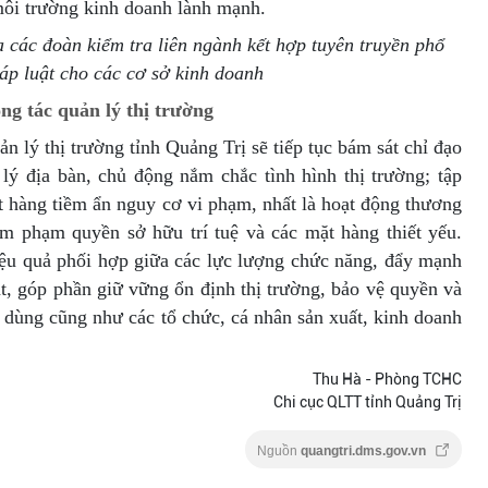
ôi trường kinh doanh lành mạnh.
 các đoàn kiểm tra liên ngành kết hợp tuyên truyền phổ
áp luật cho các cơ sở kinh doanh
ng tác quản lý thị trường
ản lý thị trường tỉnh Quảng Trị sẽ tiếp tục bám sát chỉ đạo
 lý địa bàn, chủ động nắm chắc tình hình thị trường; tập
ặt hàng tiềm ẩn nguy cơ vi phạm, nhất là hoạt động thương
âm phạm quyền sở hữu trí tuệ và các mặt hàng thiết yếu.
hiệu quả phối hợp giữa các lực lượng chức năng, đẩy mạnh
ật, góp phần giữ vững ổn định thị trường, bảo vệ quyền và
u dùng cũng như các tổ chức, cá nhân sản xuất, kinh doanh
Thu Hà - Phòng TCHC
Chi cục QLTT tỉnh Quảng Trị
Nguồn
quangtri.dms.gov.vn