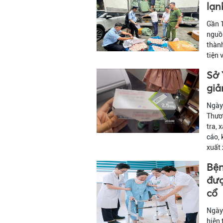
lạn
Gần 
nguồn
thành
tiện 
Sở 
giả
Ngày 
Thươ
tra, 
cáo,
xuất 
Bện
đượ
cổ
Ngày 
hiện 