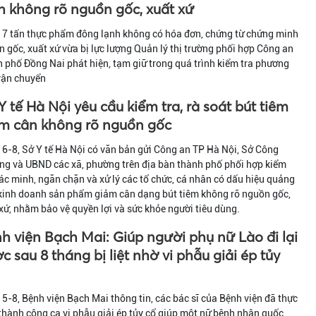
h không rõ nguồn gốc, xuất xứ
17 tấn thực phẩm đông lạnh không có hóa đơn, chứng từ chứng minh
 gốc, xuất xứ vừa bị lực lượng Quản lý thị trường phối hợp Công an
 phố Đồng Nai phát hiện, tạm giữ trong quá trình kiểm tra phương
vận chuyển
Y tế Hà Nội yêu cầu kiểm tra, rà soát bút tiêm
m cân không rõ nguồn gốc
6-8, Sở Y tế Hà Nội có văn bản gửi Công an TP Hà Nội, Sở Công
ng và UBND các xã, phường trên địa bàn thành phố phối hợp kiểm
xác minh, ngăn chặn và xử lý các tổ chức, cá nhân có dấu hiệu quảng
 kinh doanh sản phẩm giảm cân dạng bút tiêm không rõ nguồn gốc,
xứ, nhằm bảo vệ quyền lợi và sức khỏe người tiêu dùng.
h viện Bạch Mai: Giúp người phụ nữ Lào đi lại
c sau 8 tháng bị liệt nhờ vi phẫu giải ép tủy
5-8, Bệnh viện Bạch Mai thông tin, các bác sĩ của Bệnh viện đã thực
thành công ca vi phẫu giải ép tủy cổ giúp một nữ bệnh nhân quốc