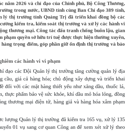
tác năm 2026 và chỉ đạo của Chính phủ, Bộ Công Thương,
 trường trong nước, UBND tỉnh cùng Ban Chỉ đạo 389 tỉnh,
lý thị trường tỉnh Quảng Trị đã triển khai đồng bộ các
 cường kiểm tra, kiểm soát thị trường và xử lý các hành vi
động thương mại. Công tác đấu tranh chống buôn lậu, gian
m phạm quyền sở hữu trí tuệ được thực hiện thường xuyên,
t hàng trọng điểm, góp phần giữ ổn định thị trường và bảo
ghiêm các hành vi vi phạm
hỉ đạo các Đội Quản lý thị trường tăng cường quản lý địa
ng cầu, giá cả hàng hóa; chủ động xây dựng và triển khai
ề đối với các mặt hàng thiết yếu như xăng dầu, thuốc lá,
, thực phẩm bảo vệ sức khỏe, khí dầu mỏ hóa lỏng, đồng
động thương mại điện tử, hàng giả và hàng hóa xâm phạm
c lượng Quản lý thị trường đã kiểm tra 165 vụ, xử lý 135
huyển 01 vụ sang cơ quan Công an để xem xét xử lý theo