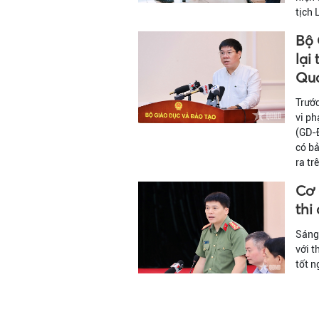
tịch 
Bộ 
lại
Qu
Trước
vi ph
(GD-Đ
có bả
ra tr
Cơ 
thi
Sáng 
với t
tốt 