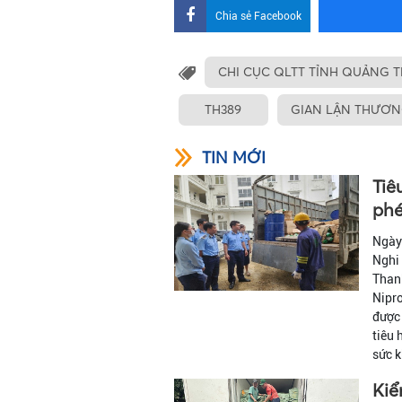
Chia sẻ Facebook
CHI CỤC QLTT TỈNH QUẢNG T
TH389
GIAN LẬN THƯƠN
TIN MỚI
Tiê
phé
Ngày 
Nghi 
Thanh
Nipro
được 
tiêu 
sức 
Kiể