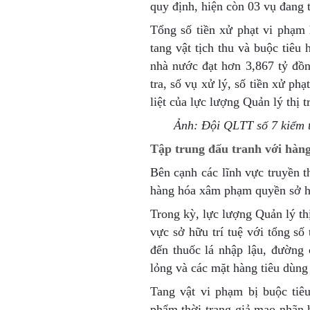
quy định, hiện còn 03 vụ đang t
Tổng số tiền xử phạt vi phạm h
tang vật tịch thu và buộc tiêu 
nhà nước đạt hơn 3,867 tỷ đồn
tra, số vụ xử lý, số tiền xử phạ
liệt của lực lượng Quản lý thị t
Ảnh: Đội QLTT số 7 kiểm 
Tập trung đấu tranh với hàng
Bên cạnh các lĩnh vực truyền t
hàng hóa xâm phạm quyền sở hữ
Trong kỳ, lực lượng Quản lý thị
vực sở hữu trí tuệ với tổng số 
đến thuốc lá nhập lậu, đường 
lỏng và các mặt hàng tiêu dùng
Tang vật vi phạm bị buộc tiê
phẩm thời trang giả mạo nhãn 