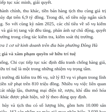
iếp tục xác minh, giải quyết.
ành chính, thu khác, tiền bán hàng tịch thu cùng giá trị
hủy đạt trên 6,9 tỷ đồng. Trong đó, số tiền nộp ngân sách
g. So với cùng kỳ năm 2025, các chỉ tiêu về số vụ kiểm
t và giá trị tang vật đều tăng, phản ánh sự chủ động, quyết
rường trong công tác kiểm tra, kiểm soát thị trường.
tra 1 cơ sở kinh doanh trên đia bàn phường Đông Hà
 giả và xâm phạm quyền sở hữu trí tuệ
hống, Chi cục tiếp tục xác định đấu tranh chống hàng giả,
u trí tuệ là một trong những nhiệm vụ trọng tâm.
 trường đã kiểm tra 86 vụ, xử lý 83 vụ vi phạm trong lĩnh
tiền xử phạt trên 810 triệu đồng. Nhiều vụ việc liên quan
cát nhập lậu, thương mại điện tử, rượu, khí dầu mỏ hóa
 khác được phát hiện, xử lý theo đúng quy định.
u hủy và tịch thu có số lượng lớn, gồm hơn 10.000 sản
hiệu, 162 sản phẩm xe máy giả mạo nhãn hiệu, 3.020 bao