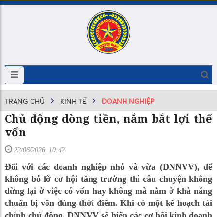
TRANG CHỦ
KINH TẾ
DOANH NGHIỆP
Chủ động dòng tiền, nắm bắt lợi thế
vốn
22/06/2026, 10:42
Đối với các doanh nghiệp nhỏ và vừa (DNNVV), để
không bỏ lỡ cơ hội tăng trưởng thì câu chuyện không
dừng lại ở việc có vốn hay không mà nằm ở khả năng
chuẩn bị vốn đúng thời điểm. Khi có một kế hoạch tài
chính chủ động, DNNVV sẽ biến các cơ hội kinh doanh