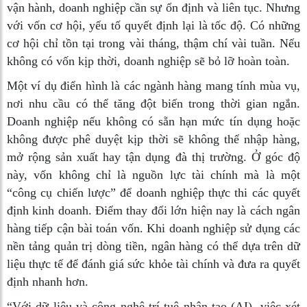
vận hành, doanh nghiệp cần sự ổn định và liên tục. Nhưng
với vốn cơ hội, yếu tố quyết định lại là tốc độ. Có những
cơ hội chỉ tồn tại trong vài tháng, thậm chí vài tuần. Nếu
không có vốn kịp thời, doanh nghiệp sẽ bỏ lỡ hoàn toàn.
Một ví dụ điển hình là các ngành hàng mang tính mùa vụ,
nơi nhu cầu có thể tăng đột biến trong thời gian ngắn.
Doanh nghiệp nếu không có sẵn hạn mức tín dụng hoặc
không được phê duyệt kịp thời sẽ không thể nhập hàng,
mở rộng sản xuất hay tận dụng đà thị trường. Ở góc độ
này, vốn không chỉ là nguồn lực tài chính mà là một
“công cụ chiến lược” để doanh nghiệp thực thi các quyết
định kinh doanh. Điểm thay đổi lớn hiện nay là cách ngân
hàng tiếp cận bài toán vốn. Khi doanh nghiệp sử dụng các
nền tảng quản trị dòng tiền, ngân hàng có thể dựa trên dữ
liệu thực tế để đánh giá sức khỏe tài chính và đưa ra quyết
định nhanh hơn.
“Với dữ liệu và công nghệ trí tuệ nhân tạo (AI), việc xét