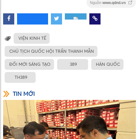
Nguồn
www.qdnd.vn
VIỆN KINH TẾ
CHỦ TỊCH QUỐC HỘI TRẦN THANH MẪN
ĐỔI MỚI SÁNG TẠO
389
HÀN QUỐC
TH389
TIN MỚI