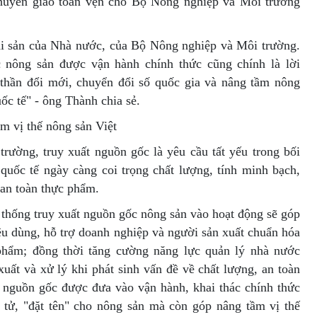
 chuyển giao toàn vẹn cho Bộ Nông nghiệp và Môi trường
 tài sản của Nhà nước, của Bộ Nông nghiệp và Môi trường.
 nông sản được vận hành chính thức cũng chính là lời
thần đổi mới, chuyển đổi số quốc gia và nâng tầm nông
ốc tế" - ông Thành chia sẻ.
m vị thế nông sản Việt
ường, truy xuất nguồn gốc là yêu cầu tất yếu trong bối
 quốc tế ngày càng coi trọng chất lượng, tính minh bạch,
 an toàn thực phẩm.
 thống truy xuất nguồn gốc nông sản vào hoạt động sẽ góp
êu dùng, hỗ trợ doanh nghiệp và người sản xuất chuẩn hóa
n phẩm; đồng thời tăng cường năng lực quản lý nhà nước
xuất và xử lý khi phát sinh vấn đề về chất lượng, an toàn
 nguồn gốc được đưa vào vận hành, khai thác chính thức
 tử, "đặt tên" cho nông sản mà còn góp nâng tầm vị thế