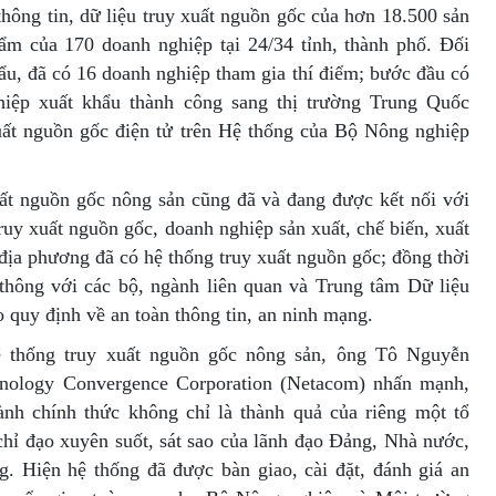
thông tin, dữ liệu truy xuất nguồn gốc của hơn 18.500 sản
m của 170 doanh nghiệp tại 24/34 tỉnh, thành phố. Đối
ẩu, đã có 16 doanh nghiệp tham gia thí điểm; bước đầu có
hiệp xuất khẩu thành công sang thị trường Trung Quốc
uất nguồn gốc điện tử trên Hệ thống của Bộ Nông nghiệp
ất nguồn gốc nông sản cũng đã và đang được kết nối với
ruy xuất nguồn gốc, doanh nghiệp sản xuất, chế biến, xuất
địa phương đã có hệ thống truy xuất nguồn gốc; đồng thời
 thông với các bộ, ngành liên quan và Trung tâm Dữ liệu
 quy định về an toàn thông tin, an ninh mạng.
 thống truy xuất nguồn gốc nông sản, ông Tô Nguyễn
nology Convergence Corporation (Netacom) nhấn mạnh,
nh chính thức không chỉ là thành quả của riêng một tổ
 chỉ đạo xuyên suốt, sát sao của lãnh đạo Đảng, Nhà nước,
. Hiện hệ thống đã được bàn giao, cài đặt, đánh giá an