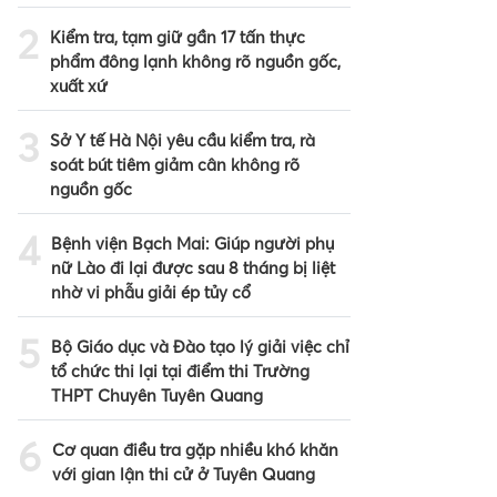
2
Kiểm tra, tạm giữ gần 17 tấn thực
phẩm đông lạnh không rõ nguồn gốc,
xuất xứ
3
Sở Y tế Hà Nội yêu cầu kiểm tra, rà
soát bút tiêm giảm cân không rõ
nguồn gốc
4
Bệnh viện Bạch Mai: Giúp người phụ
nữ Lào đi lại được sau 8 tháng bị liệt
nhờ vi phẫu giải ép tủy cổ
5
Bộ Giáo dục và Đào tạo lý giải việc chỉ
tổ chức thi lại tại điểm thi Trường
THPT Chuyên Tuyên Quang
6
Cơ quan điều tra gặp nhiều khó khăn
với gian lận thi cử ở Tuyên Quang