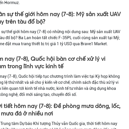
iển Hormuz.
n sự thế giới hôm nay (7-8): Mỹ sản xuất UAV
y trên tàu đổ bộ?
sự thế giới hôm nay (7-8) có những nội dung sau: Mỹ sản xuất UAV
tàu đổ bộ? Ba Lan hoàn tất chiếc F-35PL cuối cùng sản xuất tại Mỹ;
ne đặt mua trang thiết bị trị giá 1 tỷ USD qua Brave1 Market.
 nay (7-8), Quốc hội bàn cơ chế xử lý vi
m trong lĩnh vực kinh tế
ay (7-8), Quốc hội tiếp tục chương trình làm việc tại Kỳ họp không
g lệ thứ nhất và sẽ cho ý kiến về cơ chế, chính sách đặc thù xử lý vi
liên quan tới kinh tế nhà nước, kinh tế tư nhân và ứng dụng khoa
công nghệ, đổi mới sáng tạo, chuyển đổi số.
i tiết hôm nay (7-8): Đề phòng mưa dông, lốc,
, mưa đá ở nhiều nơi
Trung tâm Dự báo Khí tượng Thủy văn Quốc gia, thời tiết hôm nay