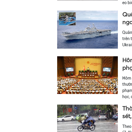
eo b
Quâ
nga
Quân 
trên 
Ukrai
Hôm
phạ
Hôm n
thườn
phạm 
học, 
Thờ
sét
Theo 