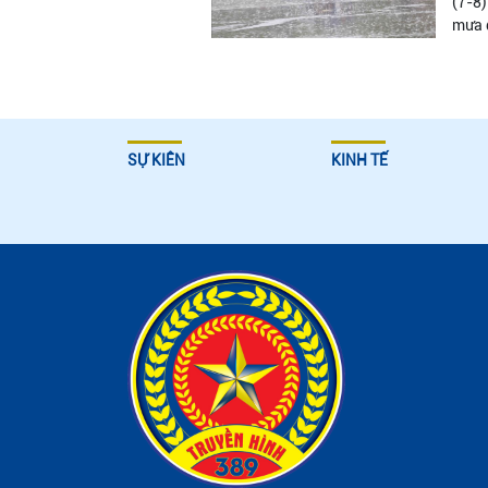
(7-8)
mưa đ
SỰ KIÊN
KINH TẾ