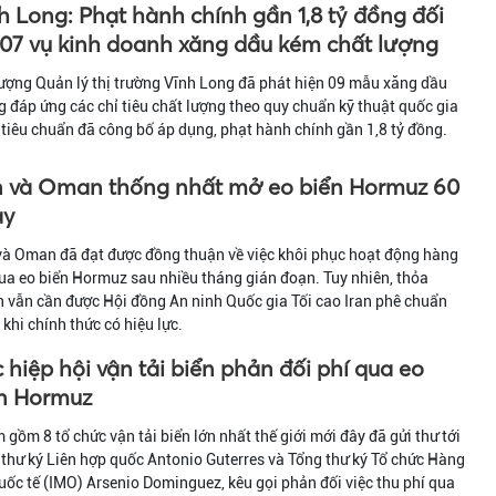
h Long: Phạt hành chính gần 1,8 tỷ đồng đối
 07 vụ kinh doanh xăng dầu kém chất lượng
ượng Quản lý thị trường Vĩnh Long đã phát hiện 09 mẫu xăng dầu
 đáp ứng các chỉ tiêu chất lượng theo quy chuẩn kỹ thuật quốc gia
tiêu chuẩn đã công bố áp dụng, phạt hành chính gần 1,8 tỷ đồng.
n và Oman thống nhất mở eo biển Hormuz 60
ày
và Oman đã đạt được đồng thuận về việc khôi phục hoạt động hàng
ua eo biển Hormuz sau nhiều tháng gián đoạn. Tuy nhiên, thỏa
 vẫn cần được Hội đồng An ninh Quốc gia Tối cao Iran phê chuẩn
 khi chính thức có hiệu lực.
 hiệp hội vận tải biển phản đối phí qua eo
n Hormuz
gồm 8 tổ chức vận tải biển lớn nhất thế giới mới đây đã gửi thư tới
thư ký Liên hợp quốc Antonio Guterres và Tổng thư ký Tổ chức Hàng
uốc tế (IMO) Arsenio Dominguez, kêu gọi phản đối việc thu phí qua