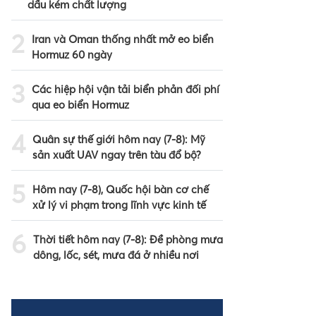
dầu kém chất lượng
2
Iran và Oman thống nhất mở eo biển
Hormuz 60 ngày
3
Các hiệp hội vận tải biển phản đối phí
qua eo biển Hormuz
4
Quân sự thế giới hôm nay (7-8): Mỹ
sản xuất UAV ngay trên tàu đổ bộ?
5
Hôm nay (7-8), Quốc hội bàn cơ chế
xử lý vi phạm trong lĩnh vực kinh tế
6
Thời tiết hôm nay (7-8): Đề phòng mưa
dông, lốc, sét, mưa đá ở nhiều nơi