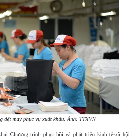
ng dệt may phục vụ xuất khẩu. Ảnh: TTXVN
khai Chương trình phục hồi và phát triển kinh tế-xã hội