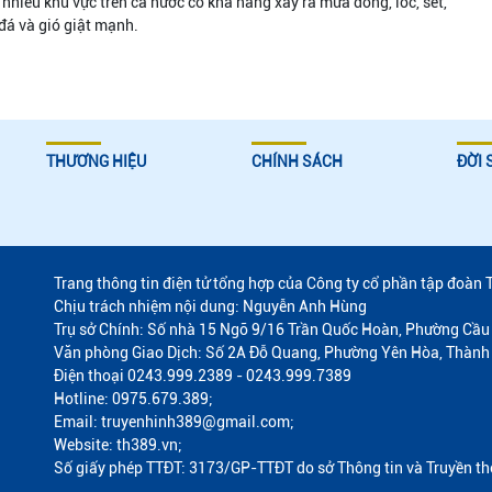
 nhiều khu vực trên cả nước có khả năng xảy ra mưa dông, lốc, sét,
á và gió giật mạnh.
THƯƠNG HIỆU
CHÍNH SÁCH
ĐỜI 
Trang thông tin điện tử tổng hợp của Công ty cổ phần tập đoàn 
Chịu trách nhiệm nội dung: Nguyễn Anh Hùng
Trụ sở Chính: Số nhà 15 Ngõ 9/16 Trần Quốc Hoàn, Phường Cầu 
Văn phòng Giao Dịch: Số 2A Đỗ Quang, Phường Yên Hòa, Thành
Điện thoại 0243.999.2389 - 0243.999.7389
Hotline: 0975.679.389;
Email: truyenhinh389@gmail.com;
Website: th389.vn;
Số giấy phép TTĐT: 3173/GP-TTĐT do sở Thông tin và Truyền t