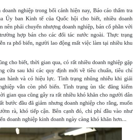
 doanh nghiệp trong bối cảnh hiện nay, Báo cáo thẩm tra
của Ủy ban Kinh tế của Quốc hội cho biết, nhiều doanh
lớn nên phải chuyển nhượng doanh nghiệp, bán cổ phần với
 trường hợp bán cho các đối tác nước ngoài. Thực trạng
ễn ra phổ biến, người lao động mất việc làm tại nhiều khu
ng cho biết, thời gian qua, có rất nhiều doanh nghiệp gặp
g cửa sau khi các quy định mới về tiêu chuẩn, tiêu chí
n hành và có hiệu lực. Tình trạng nhũng nhiễu khi giải
nghiệp vẫn còn phổ biến. Tình trạng ùn tắc đăng kiểm
hời gian qua cũng gây ra rất nhiều khó khăn cho người dân
uất bước đầu đã giảm nhưng doanh nghiệp cho rằng, muốn
ườm rà, khó tiếp cận. Bên cạnh đó, chi phí đầu vào như
hiến doanh nghiệp kinh doanh ngày càng khó khăn hơn...