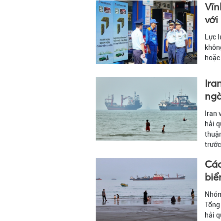
Vĩn
với
Lực l
không
hoặc 
Ira
ng
Iran 
hải q
thuận
trước
Các
biể
Nhóm 
Tổng 
hải q