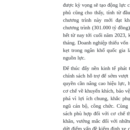
được kỳ vọng sẽ tạo động lực c
phủ cũng cho thấy, tính từ đầ
chương trình này mới đạt k
chương trình (301.000 tỷ đồng)
hết từ nay tới cuối năm 2023, k
tháng. Doanh nghiệp thiếu vốn
kẹt trong ngân khố quốc gia l
nguồn lực.
Để thúc đẩy nền kinh tế phát 
chính sách hỗ trợ để sớm vượt
quyền cần nâng cao hiệu lực, h
cơ chế về khuyến khích, bảo v
phá vì lợi ích chung, khắc ph
ngũ cán bộ, công chức. Cùng 
sách phù hợp đối với cơ chế th
khăn, vướng mắc đối với những
dứt điểm vấn đề kiểm định xe cơ