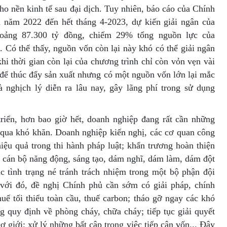
ho nền kinh tế sau đại dịch. Tuy nhiên, báo cáo của Chính
u năm 2022 đến hết tháng 4-2023, dự kiến giải ngân của
hoảng 87.300 tỷ đồng, chiếm 29% tổng nguồn lực của
. Có thể thấy, nguồn vốn còn lại này khó có thể giải ngân
hi thời gian còn lại của chương trình chỉ còn vỏn vẹn vài
 để thúc đẩy sản xuất nhưng có một nguồn vốn lớn lại mắc
à nghịch lý diễn ra lâu nay, gây lãng phí trong sử dụng
triển, hơn bao giờ hết, doanh nghiệp đang rất cần những
 qua khó khăn. Doanh nghiệp kiến nghị, các cơ quan công
iệu quả trong thi hành pháp luật; khẩn trương hoàn thiện
ệ cán bộ năng động, sáng tạo, dám nghĩ, dám làm, dám đột
ục tình trạng né tránh trách nhiệm trong một bộ phận đội
với đó, đề nghị Chính phủ cần sớm có giải pháp, chính
uế tối thiểu toàn cầu, thuế carbon; tháo gỡ ngay các khó
 quy định về phòng cháy, chữa cháy; tiếp tục giải quyết
 giới; xử lý những bất cập trong việc tiếp cận vốn... Đây