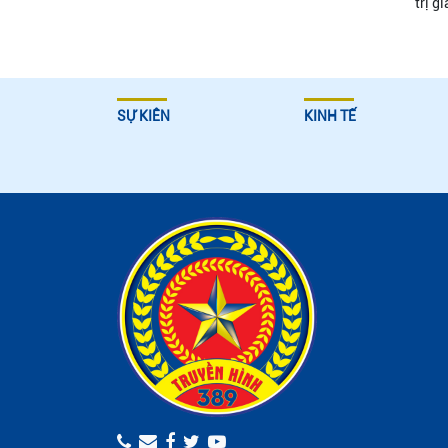
trị g
SỰ KIÊN
KINH TẾ