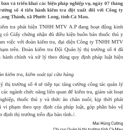
 bàn và triển khai các biện pháp nghiệp vụ, ngày 07 tháng
rường số 4 tiến hành kiểm tra đột xuất đối với Công ty
Long Thành, xã Phước Long, tỉnh Cà Mau.
 kiểm tra phát hiện TNHH MTV A.P đang hoạt động kinh
g có Giấy chứng nhận đủ điều kiện buôn bán thuốc thú y
 Làm việc với đoàn kiểm tra, đại diện Công ty TNHH MTV
hạm trên. Đoàn kiểm tra Đội Quản lý thị trường số 4 đã
m hành chính và xử lý theo đúng quy định pháp luật hiện
n kiểm tra, kiểm soát tại cửa hàng
ý thị trường số 4 sẽ tiếp tục tăng cường công tác quản lý
 các ngành chức năng liên quan để kiểm tra, giám sát hoạt
ghiệp, thuốc thú y và thức ăn chăn nuôi; kịp thời phát
i vi phạm theo quy định của pháp luật, góp phần bảo vệ
 định thị trường trên địa bàn tỉnh./.
Mai Hùng Cường
Chi cục Quản lý thị trường tỉnh Cà Mau