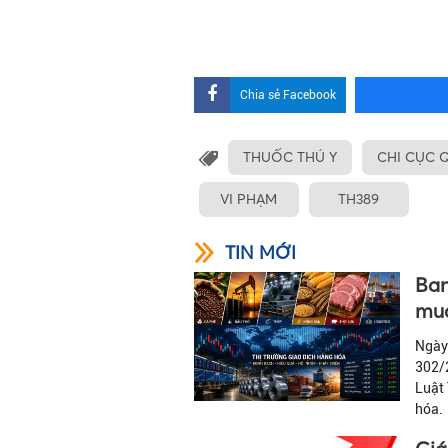
Chia sẻ Facebook
THUỐC THÚ Y
CHI CỤC 
VI PHẠM
TH389
TIN MỚI
Ban
mua
Ngày
302/2
Luật
hóa.