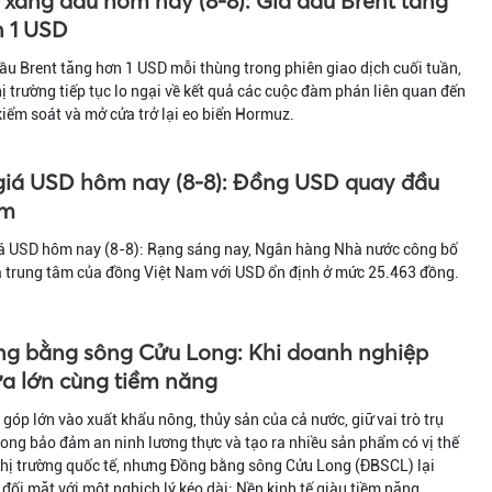
 xăng dầu hôm nay (8-8): Giá dầu Brent tăng
 1 USD
ầu Brent tăng hơn 1 USD mỗi thùng trong phiên giao dịch cuối tuần,
hị trường tiếp tục lo ngại về kết quả các cuộc đàm phán liên quan đến
kiểm soát và mở cửa trở lại eo biển Hormuz.
giá USD hôm nay (8-8): Đồng USD quay đầu
ảm
iá USD hôm nay (8-8): Rạng sáng nay, Ngân hàng Nhà nước công bố
á trung tâm của đồng Việt Nam với USD ổn định ở mức 25.463 đồng.
g bằng sông Cửu Long: Khi doanh nghiệp
a lớn cùng tiềm năng
góp lớn vào xuất khẩu nông, thủy sản của cả nước, giữ vai trò trụ
rong bảo đảm an ninh lương thực và tạo ra nhiều sản phẩm có vị thế
thị trường quốc tế, nhưng Đồng bằng sông Cửu Long (ĐBSCL) lại
đối mặt với một nghịch lý kéo dài: Nền kinh tế giàu tiềm năng