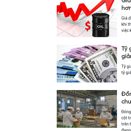
Giá
hơn
Giá d
khi t
việc 
Tỷ 
gi
Tỷ g
tỷ gi
Đồn
chư
Đóng 
cột t
trên 
đang 