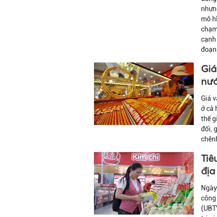
nhưng
mô hì
chạm 
cạnh 
đoạn 
Giá
nướ
Giá v
ở cả 
thế g
đổi, 
chênh
Tiê
địa
Ngày 
công 
(UBTV