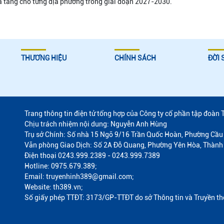
ia tăng cho từng địa phương trong giai đoạn 2027-2030.
THƯƠNG HIỆU
CHÍNH SÁCH
ĐỜI 
Trang thông tin điện tử tổng hợp của Công ty cổ phần tập đoàn 
Chịu trách nhiệm nội dung: Nguyễn Anh Hùng
Trụ sở Chính: Số nhà 15 Ngõ 9/16 Trần Quốc Hoàn, Phường Cầu 
Văn phòng Giao Dịch: Số 2A Đỗ Quang, Phường Yên Hòa, Thành
Điện thoại 0243.999.2389 - 0243.999.7389
Hotline: 0975.679.389;
Email: truyenhinh389@gmail.com;
Website: th389.vn;
Số giấy phép TTĐT: 3173/GP-TTĐT do sở Thông tin và Truyền t