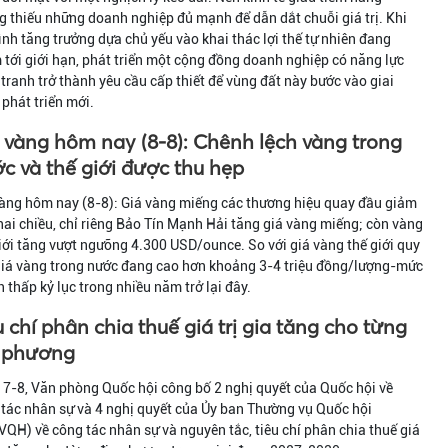
 thiếu những doanh nghiệp đủ mạnh để dẫn dắt chuỗi giá trị. Khi
nh tăng trưởng dựa chủ yếu vào khai thác lợi thế tự nhiên đang
tới giới hạn, phát triển một cộng đồng doanh nghiệp có năng lực
tranh trở thành yêu cầu cấp thiết để vùng đất này bước vào giai
phát triển mới.
 vàng hôm nay (8-8): Chênh lệch vàng trong
c và thế giới được thu hẹp
àng hôm nay (8-8): Giá vàng miếng các thương hiệu quay đầu giảm
hai chiều, chỉ riêng Bảo Tín Mạnh Hải tăng giá vàng miếng; còn vàng
iới tăng vượt ngưỡng 4.300 USD/ounce. So với giá vàng thế giới quy
giá vàng trong nước đang cao hơn khoảng 3-4 triệu đồng/lượng-mức
 thấp kỷ lục trong nhiều năm trở lại đây.
u chí phân chia thuế giá trị gia tăng cho từng
 phương
7-8, Văn phòng Quốc hội công bố 2 nghị quyết của Quốc hội về
tác nhân sự và 4 nghị quyết của Ủy ban Thường vụ Quốc hội
QH) về công tác nhân sự và nguyên tắc, tiêu chí phân chia thuế giá