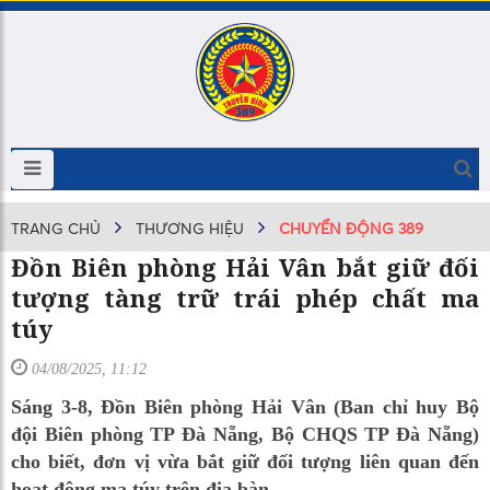
TRANG CHỦ
THƯƠNG HIỆU
CHUYỂN ĐỘNG 389
Đồn Biên phòng Hải Vân bắt giữ đối
tượng tàng trữ trái phép chất ma
túy
04/08/2025, 11:12
Sáng 3-8, Đồn Biên phòng Hải Vân (Ban chỉ huy Bộ
đội Biên phòng TP Đà Nẵng, Bộ CHQS TP Đà Nẵng)
cho biết, đơn vị vừa bắt giữ đối tượng liên quan đến
hoạt động ma túy trên địa bàn.