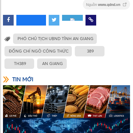
Nguồn
www.qdnd.vn
PHÓ CHỦ TỊCH UBND TỈNH AN GIANG
ĐỒNG CHÍ NGÔ CÔNG THỨC
389
TH389
AN GIANG
TIN MỚI