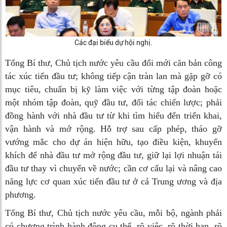
Các đại biểu dự hội nghị.
Tổng Bí thư, Chủ tịch nước yêu cầu đổi mới căn bản công
tác xúc tiến đầu tư; không tiếp cận tràn lan mà gặp gỡ có
mục tiêu, chuẩn bị kỹ làm việc với từng tập đoàn hoặc
một nhóm tập đoàn, quỹ đầu tư, đối tác chiến lược; phải
đồng hành với nhà đầu tư từ khi tìm hiểu đến triển khai,
vận hành và mở rộng. Hỗ trợ sau cấp phép, tháo gỡ
vướng mắc cho dự án hiện hữu, tạo điều kiện, khuyến
khích để nhà đầu tư mở rộng đầu tư, giữ lại lợi nhuận tái
đầu tư thay vì chuyển về nước; cần cơ cấu lại và nâng cao
năng lực cơ quan xúc tiến đầu tư ở cả Trung ương và địa
phương.
Tổng Bí thư, Chủ tịch nước yêu cầu, mỗi bộ, ngành phải
có chương trình hành động cụ thể, rõ việc, rõ thời hạn, rõ