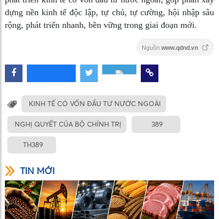
dựng nền kinh tế độc lập, tự chủ, tự cường, hội nhập sâu
rộng, phát triển nhanh, bền vững trong giai đoạn mới.
Nguồn
www.qdnd.vn
KINH TẾ CÓ VỐN ĐẦU TƯ NƯỚC NGOÀI
NGHỊ QUYẾT CỦA BỘ CHÍNH TRỊ
389
TH389
TIN MỚI