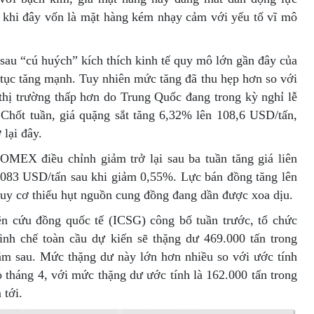
ây khi đây vốn là mặt hàng kém nhạy cảm với yếu tố vĩ mô
sau “cú huých” kích thích kinh tế quy mô lớn gần đây của
 tục tăng mạnh. Tuy nhiên mức tăng đã thu hẹp hơn so với
 thị trường thấp hơn do Trung Quốc đang trong kỳ nghỉ lễ
Chốt tuần, giá quặng sắt tăng 6,32% lên 108,6 USD/tấn,
 lại đây.
OMEX điều chỉnh giảm trở lại sau ba tuần tăng giá liên
0.083 USD/tấn sau khi giảm 0,55%. Lực bán đồng tăng lên
guy cơ thiếu hụt nguồn cung đồng đang dần được xoa dịu.
 cứu đồng quốc tế (ICSG) công bố tuần trước, tổ chức
tinh chế toàn cầu dự kiến sẽ thặng dư 469.000 tấn trong
ăm sau. Mức thặng dư này lớn hơn nhiều so với ước tính
 tháng 4, với mức thặng dư ước tính là 162.000 tấn trong
 tới.