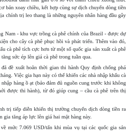
cơ bản xoay chiều, kết hợp cùng sự dịch chuyển dòng tiền
địa chính trị leo thang là những nguyên nhân hàng đầu gây
ông Nam - khu vực trồng cà phê chính của Brazil - được dự
 kiện cho cây cà phê phục hồi và phát triển. Thêm vào đó,
ẩu cà phê tích cực hơn từ một số quốc gia sản xuất cà phê
 tăng sức ép lên giá cà phê trong tuần qua.
đã đề xuất hoãn thời gian thi hành Quy định chống phá
áng. Việc gia hạn này có thể khiến các nhà nhập khẩu cà
 nhập hàng ồ ạt (bảo đảm đủ nguồn cung trước khi không
ới được thi hành), từ đó giúp cung – cầu cà phê trên thị
h trị tiếp diễn khiến thị trường chuyển dịch dòng tiền ra
n gia tăng áp lực lên giá hai mặt hàng này.
về mức 7.069 USD/tấn khi mùa vụ tại các quốc gia sản