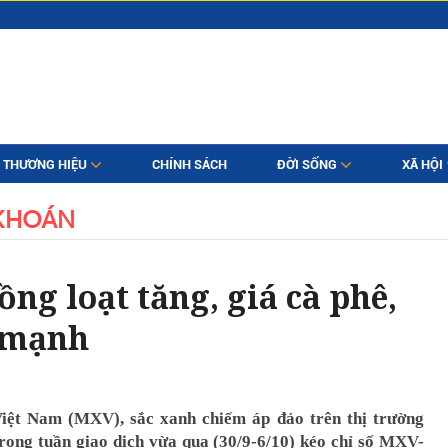
THƯƠNG HIỆU
CHÍNH SÁCH
ĐỜI SỐNG
XÃ HỘI
KHOÁN
ồng loạt tăng, giá cà phê,
c mạnh
iệt Nam (MXV), sắc xanh chiếm áp đảo trên thị trường
trong tuần giao dịch vừa qua (30/9-6/10) kéo chỉ số MXV-