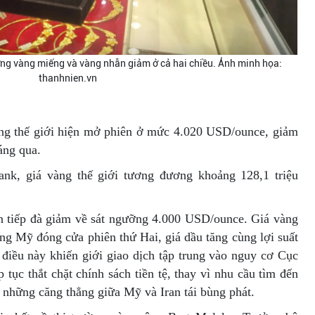
ợng vàng miếng và vàng nhẫn giảm ở cả hai chiều. Ảnh minh họa:
thanhnien.vn
àng thế giới hiện mở phiên ở mức 4.020 USD/ounce, giảm
áng qua.
ank, giá vàng thế giới tương đương khoảng 128,1 triệu
n tiếp đà giảm về sát ngưỡng 4.000 USD/ounce. Giá vàng
ờng Mỹ đóng cửa phiên thứ Hai, giá dầu tăng cùng lợi suất
 điều này khiến giới giao dịch tập trung vào nguy cơ Cục
tục thắt chặt chính sách tiền tệ, thay vì nhu cầu tìm đến
ớc những căng thẳng giữa Mỹ và Iran tái bùng phát.