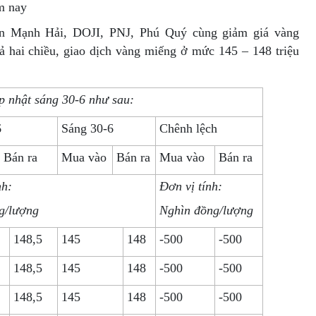
m nay
ín Mạnh Hải, DOJI, PNJ, Phú Quý cùng giảm giá vàng
 hai chiều, giao dịch vàng miếng ở mức 145 – 148 triệu
p nhật sáng 30-6 như sau:
6
Sáng 30-6
Chênh lệch
Bán ra
Mua vào
Bán ra
Mua vào
Bán ra
nh:
Đơn vị tính:
g/lượng
Nghìn đồng/lượng
148,5
145
148
-500
-500
148,5
145
148
-500
-500
148,5
145
148
-500
-500