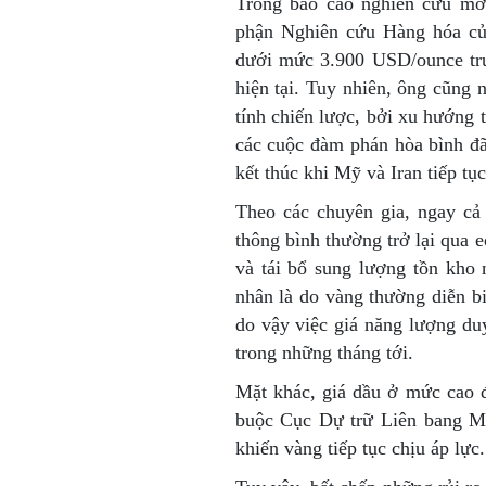
Trong báo cáo nghiên cứu mới
phận Nghiên cứu Hàng hóa của
dưới mức 3.900 USD/ounce trư
hiện tại. Tuy nhiên, ông cũng
tính chiến lược, bởi xu hướng 
các cuộc đàm phán hòa bình đã
kết thúc khi Mỹ và Iran tiếp tụ
Theo các chuyên gia, ngay cả 
thông bình thường trở lại qua e
và tái bổ sung lượng tồn kho
nhân là do vàng thường diễn b
do vậy việc giá năng lượng du
trong những tháng tới.
Mặt khác, giá dầu ở mức cao 
buộc Cục Dự trữ Liên bang Mỹ (
khiến vàng tiếp tục chịu áp lực.