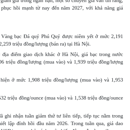
 giảm giá trong ngắn hạn, một số chuyên gia vẫn tin rằng,
t phục hồi mạnh từ nay đến năm 2027, với khả năng giá
n Vàng bạc Đá quý Phú Quý được niêm yết ở mức 2,191
,259 triệu đồng/lượng (bán ra) tại Hà Nội.
ác địa điểm giao dịch khác ở Hà Nội, giá bạc trong nước
6 triệu đồng/lượng (mua vào) và 1,939 triệu đồng/lượng
hiện ở mức 1,908 triệu đồng/lượng (mua vào) và 1,953
532 triệu đồng/ounce (mua vào) và 1,538 triệu đồng/ounce
ã ghi nhận tuần giảm thứ tư liên tiếp, tiếp tục nằm trong
thiết lập đỉnh hồi đầu năm 2026. Trong tuần qua, giá dao