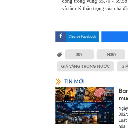
động trong vùng 55,70 - 59,5
và tâm lý thận trọng của nhà đầ
Chia sẻ Facebook
389
TH389
GIÁ VÀNG TRONG NƯỚC
GI
TIN MỚI
Ban
mua
Ngày
302/2
Luật
hóa.