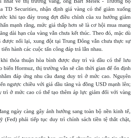
 nhất về thị trường vàng, ông Bart Melek - Trưởng bộ
 TD Securities, nhận định giá vàng có thể giảm xuống
ớc khi tạo đáy trong đợt điều chỉnh của xu hướng giảm
 nhấn mạnh rằng, mức giá thấp hơn sẽ là cơ hội mua mang
tăng dài hạn của vàng vẫn chưa kết thúc. Theo đó, mặc dù
 được nối lại, xung đột tại Trung Đông vẫn chưa thực sự
c tiến hành các cuộc tấn công đáp trả lẫn nhau.
khi thỏa thuận hòa bình được duy trì và dầu có thể lưu
o biển Hormuz, thị trường vẫn sẽ cần thời gian để ổn định
 nhằm đáp ứng nhu cầu đang duy trì ở mức cao. Nguyên
iến ngược chiều với giá dầu tăng và đồng USD mạnh lên;
y trì ở mức cao có thể tạo thêm áp lực giảm đối với vàng
đang ngày càng gây ảnh hưởng sang toàn bộ nền kinh tế,
Fed) phải tiếp tục duy trì chính sách tiền tệ thắt chặt,