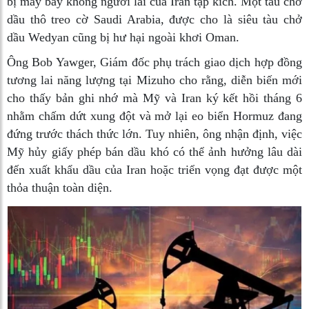
bị máy bay không người lái của Iran tập kích. Một tàu chở
dầu thô treo cờ Saudi Arabia, được cho là siêu tàu chở
dầu Wedyan cũng bị hư hại ngoài khơi Oman.
Ông Bob Yawger, Giám đốc phụ trách giao dịch hợp đồng
tương lai năng lượng tại Mizuho cho rằng, diễn biến mới
cho thấy bản ghi nhớ mà Mỹ và Iran ký kết hồi tháng 6
nhằm chấm dứt xung đột và mở lại eo biển Hormuz đang
đứng trước thách thức lớn. Tuy nhiên, ông nhận định, việc
Mỹ hủy giấy phép bán dầu khó có thể ảnh hưởng lâu dài
đến xuất khẩu dầu của Iran hoặc triển vọng đạt được một
thỏa thuận toàn diện.