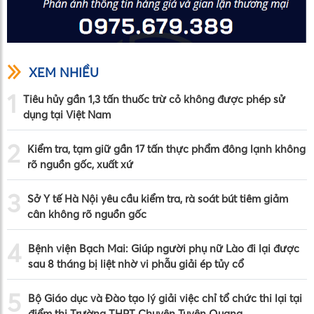
XEM NHIỀU
1
Tiêu hủy gần 1,3 tấn thuốc trừ cỏ không được phép sử
dụng tại Việt Nam
2
Kiểm tra, tạm giữ gần 17 tấn thực phẩm đông lạnh không
rõ nguồn gốc, xuất xứ
3
Sở Y tế Hà Nội yêu cầu kiểm tra, rà soát bút tiêm giảm
cân không rõ nguồn gốc
4
Bệnh viện Bạch Mai: Giúp người phụ nữ Lào đi lại được
sau 8 tháng bị liệt nhờ vi phẫu giải ép tủy cổ
5
Bộ Giáo dục và Đào tạo lý giải việc chỉ tổ chức thi lại tại
điểm thi Trường THPT Chuyên Tuyên Quang