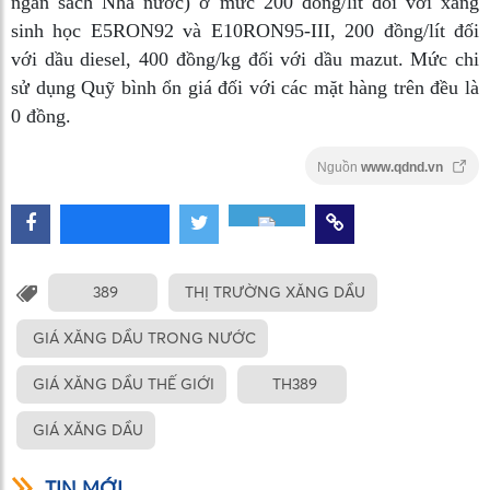
ngân sách Nhà nước) ở mức 200 đồng/lít đối với xăng
sinh học E5RON92 và E10RON95-III, 200 đồng/lít đối
với dầu diesel, 400 đồng/kg đối với dầu mazut. Mức chi
sử dụng Quỹ bình ổn giá đối với các mặt hàng trên đều là
0 đồng.
Nguồn
www.qdnd.vn
389
THỊ TRƯỜNG XĂNG DẦU
GIÁ XĂNG DẦU TRONG NƯỚC
GIÁ XĂNG DẦU THẾ GIỚI
TH389
GIÁ XĂNG DẦU
TIN MỚI