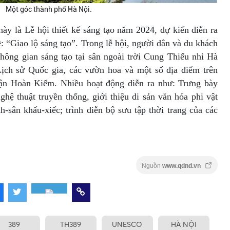
Một góc thành phố Hà Nội.
này là Lễ hội thiết kế sáng tạo năm 2024, dự kiến diễn ra
: “Giao lộ sáng tạo”. Trong lễ hội, người dân và du khách
hông gian sáng tạo tại sân ngoài trời Cung Thiếu nhi Hà
Lịch sử Quốc gia, các vườn hoa và một số địa điểm trên
uận Hoàn Kiếm. Nhiều hoạt động diễn ra như: Trưng bày
ghệ thuật truyền thống, giới thiệu di sản văn hóa phi vật
nh-sân khấu-xiếc; trình diễn bộ sưu tập thời trang của các
Nguồn
www.qdnd.vn
389
TH389
UNESCO
HÀ NỘI