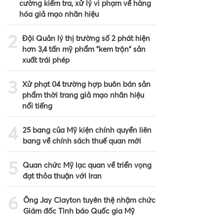
cường kiểm tra, xử lý vi phạm về hàng
hóa giả mạo nhãn hiệu
2
Đội Quản lý thị trường số 2 phát hiện
hơn 3,4 tấn mỹ phẩm "kem trộn" sản
xuất trái phép
3
Xử phạt 04 trường hợp buôn bán sản
phẩm thời trang giả mạo nhãn hiệu
nổi tiếng
4
25 bang của Mỹ kiện chính quyền liên
bang về chính sách thuế quan mới
5
Quan chức Mỹ lạc quan về triển vọng
đạt thỏa thuận với Iran
6
Ông Jay Clayton tuyên thệ nhậm chức
Giám đốc Tình báo Quốc gia Mỹ