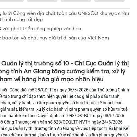
ng lưới Công viên địa chất toàn cầu UNESCO khu vực châu
thành công tốt đẹp
 với phát triển công nghiệp văn hóa
ảo tồn và phát huy giá trị di sản của Việt Nam
 Quản lý thị trường số 10 - Chi Cục Quản lý thị
ờng tỉnh An Giang tăng cường kiểm tra, xử lý
phạm về hàng hóa giả mạo nhãn hiệu
 hiện Công điện số 38/CĐ-TTg ngày 05/5/2026 của Thủ tướng Chính
ề tập trung chỉ đạo thực hiện quyết liệt các giải pháp đấu tranh,
chặn, xử lý hành vi xâm phạm quyền sở hữu trí tuệ; kế hoạch cao
giám sát, kiểm tra, xử lý các hành vi xâm phạm quyền sở hữu trí tuệ
 ban hành kèm theo Quyết định số 1098/QĐ-BCT ngày 08/5/2026
Bộ Công Thương; văn bản số 823/CCQLTT-NVTH ngày 24/6/2026
hi cục Quản lý thị trường tỉnh An Giang về việc tiếp tục triển khai Kế
 cao điểm giám sát, kiểm tra, xử lý các hành vi xâm phạm quyền sở