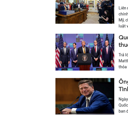
Liên 
chín
Mỹ, c
luật 
Qua
thu
Trả l
Matth
thỏa 
Ông
Tìn
Ngày
Quốc 
ban đ