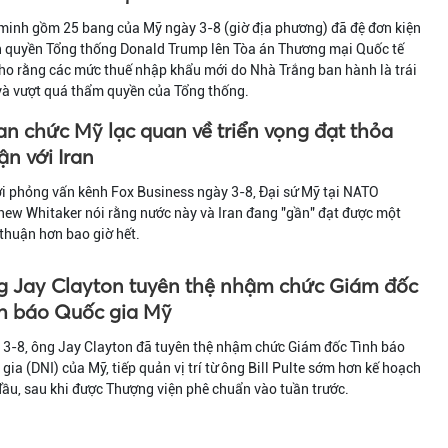
minh gồm 25 bang của Mỹ ngày 3-8 (giờ địa phương) đã đệ đơn kiện
h quyền Tổng thống Donald Trump lên Tòa án Thương mại Quốc tế
ho rằng các mức thuế nhập khẩu mới do Nhà Trắng ban hành là trái
và vượt quá thẩm quyền của Tổng thống.
n chức Mỹ lạc quan về triển vọng đạt thỏa
ận với Iran
ời phỏng vấn kênh Fox Business ngày 3-8, Đại sứ Mỹ tại NATO
ew Whitaker nói rằng nước này và Iran đang "gần" đạt được một
thuận hơn bao giờ hết.
 Jay Clayton tuyên thệ nhậm chức Giám đốc
h báo Quốc gia Mỹ
 3-8, ông Jay Clayton đã tuyên thệ nhậm chức Giám đốc Tình báo
gia (DNI) của Mỹ, tiếp quản vị trí từ ông Bill Pulte sớm hơn kế hoạch
ầu, sau khi được Thượng viện phê chuẩn vào tuần trước.