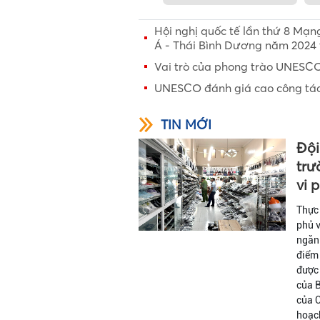
Hội nghị quốc tế lần thứ 8 Mạ
Á - Thái Bình Dương năm 2024 
Vai trò của phong trào UNESCO
UNESCO đánh giá cao công tác b
TIN MỚI
Đội
trư
vi 
Thực
phủ v
ngăn 
điểm 
được
của 
của C
hoạch