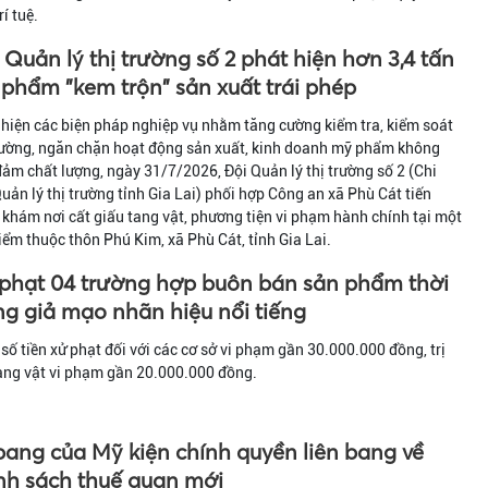
rí tuệ.
 Quản lý thị trường số 2 phát hiện hơn 3,4 tấn
phẩm "kem trộn" sản xuất trái phép
hiện các biện pháp nghiệp vụ nhằm tăng cường kiểm tra, kiểm soát
rường, ngăn chặn hoạt động sản xuất, kinh doanh mỹ phẩm không
ảm chất lượng, ngày 31/7/2026, Đội Quản lý thị trường số 2 (Chi
uản lý thị trường tỉnh Gia Lai) phối hợp Công an xã Phù Cát tiến
khám nơi cất giấu tang vật, phương tiện vi phạm hành chính tại một
iểm thuộc thôn Phú Kim, xã Phù Cát, tỉnh Gia Lai.
phạt 04 trường hợp buôn bán sản phẩm thời
ng giả mạo nhãn hiệu nổi tiếng
số tiền xử phạt đối với các cơ sở vi phạm gần 30.000.000 đồng, trị
ang vật vi phạm gần 20.000.000 đồng.
bang của Mỹ kiện chính quyền liên bang về
nh sách thuế quan mới