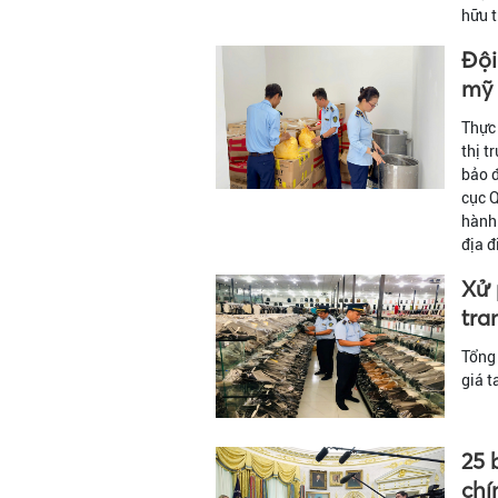
hữu t
Đội
mỹ 
Thực 
thị t
bảo đ
cục Q
hành 
địa đ
Xử 
tra
Tổng 
giá t
25 
chí