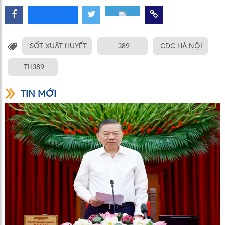
SỐT XUẤT HUYẾT
389
CDC HÀ NỘI
TH389
TIN MỚI