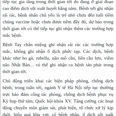
tiếp tục gia tăng trong thời gian tới do đang ở giai đoạn
cao điểm dịch sốt xuất huyết hằng năm. Bệnh sởi ghi nhận
rải rác, bệnh nhân chủ yếu là trẻ nhỏ chưa đến tuổi tiêm
chủng vaccine hoặc chưa được tiêm đầy đủ, dự báo trong
thời gian tới có thể tiếp tục ghi nhận thêm các trường hợp
mắc bệnh.
Bệnh Tay chân miệng ghi nhận rải rác các trường hợp
mắc, không ghi nhận ổ dịch phức tạp. Các dịch, bệnh
khác như ho gà, rubella, não mô cầu, liên cầu lợn, viêm
não Nhật Bản... có thể ghi nhận ca bệnh tản phát trong
thời gian tới.
Chủ động triển khai các biện pháp phòng, chống dịch
bệnh, trong tuần tới, ngành Y tế Hà Nội tiếp tục thường
trực bảo đảm công tác phòng, chống dịch bệnh phục vụ
Kỳ họp thứ tám, Quốc hội khóa XV. Tăng cường các hoạt
động chuyên môn giám sát, phát hiện, tổ chức xử lý kịp
thời, hiệu quả khu vực có bệnh nhân, ổ dịch sốt xuất