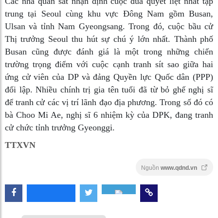
Các nhà quan sát nhận định cuộc đua quyết liệt nhất tập
trung tại Seoul cùng khu vực Đông Nam gồm Busan,
Ulsan và tỉnh Nam Gyeongsang. Trong đó, cuộc bầu cử
Thị trưởng Seoul thu hút sự chú ý lớn nhất. Thành phố
Busan cũng được đánh giá là một trong những chiến
trường trọng điểm với cuộc cạnh tranh sít sao giữa hai
ứng cử viên của DP và đảng Quyền lực Quốc dân (PPP)
đối lập. Nhiều chính trị gia tên tuổi đã từ bỏ ghế nghị sĩ
để tranh cử các vị trí lãnh đạo địa phương. Trong số đó có
bà Choo Mi Ae, nghị sĩ 6 nhiệm kỳ của DPK, đang tranh
cử chức tỉnh trưởng Gyeonggi.
TTXVN
Nguồn
www.qdnd.vn