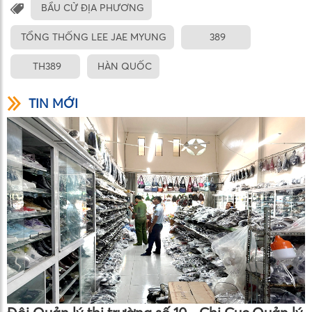
BẦU CỬ ĐỊA PHƯƠNG
TỔNG THỐNG LEE JAE MYUNG
389
TH389
HÀN QUỐC
TIN MỚI